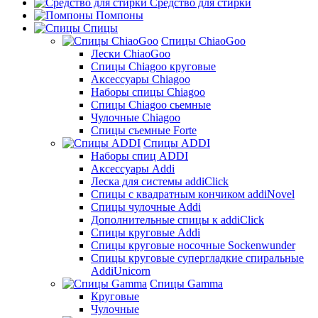
Средство для стирки
Помпоны
Спицы
Спицы ChiaoGoo
Лески ChiaoGoo
Cпицы Сhiagoo круговые
Аксессуары Chiagoo
Наборы спицы Chiagoo
Спицы Chiagoo сьемные
Чулочные Chiagoo
Спицы съемные Forte
Спицы ADDI
Наборы спиц ADDI
Аксессуары Addi
Леска для системы addiClick
Спицы с квадратным кончиком addiNovel
Спицы чулочные Addi
Дополнительные спицы к addiClick
Спицы круговые Addi
Спицы круговые носочные Sockenwunder
Спицы круговые супергладкие спиральные
AddiUnicorn
Спицы Gamma
Круговые
Чулочные