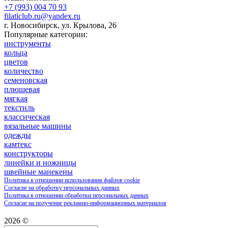
+7 (993) 004 70 93
filaticlub.ru@yandex.ru
г. Новосибирск, ул. Крылова, 26
Популярные категории:
инструменты
кольца
цветов
количество
семеновская
плюшевая
мягкая
текстиль
классическая
вязальные машины
одежды
камтекс
конструкторы
линейки и ножницы
швейные манекены
Политика в отношении использования файлов cookie
Согласие на обработку персональных данных
Политика в отношении обработки персональных данных
Согласие на получение рекламно-информационных материалов
2026 ©