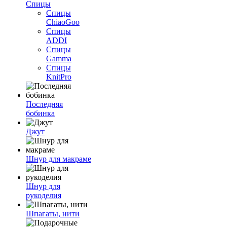
Спицы
Спицы
ChiaoGoo
Спицы
ADDI
Спицы
Gamma
Спицы
KnitPro
Последняя
бобинка
Джут
Шнур для макраме
Шнур для
рукоделия
Шпагаты, нити