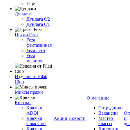
Ещё
Дундага
Дундага 6/2
Дундага 6/1
Пряжа Feza
Feza
фантазийная
Feza лето
Feza
меринос
Изделия от Filati
Club
Миксы пряжи
О магазине
Крючки
Крючки
Сотрудники
ADDI
Вакансии
Оп
Крючки
Акции
Новости
Мастер-
и
ChiaoGoo
классы
до
Крючки
Лицензии