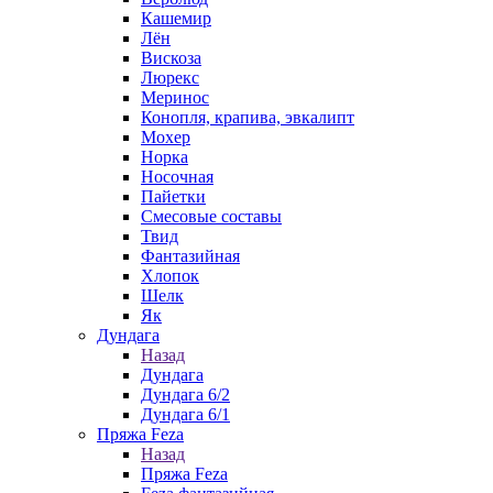
Кашемир
Лён
Вискоза
Люрекс
Меринос
Конопля, крапива, эвкалипт
Мохер
Норка
Носочная
Пайетки
Смесовые составы
Твид
Фантазийная
Хлопок
Шелк
Як
Дундага
Назад
Дундага
Дундага 6/2
Дундага 6/1
Пряжа Feza
Назад
Пряжа Feza