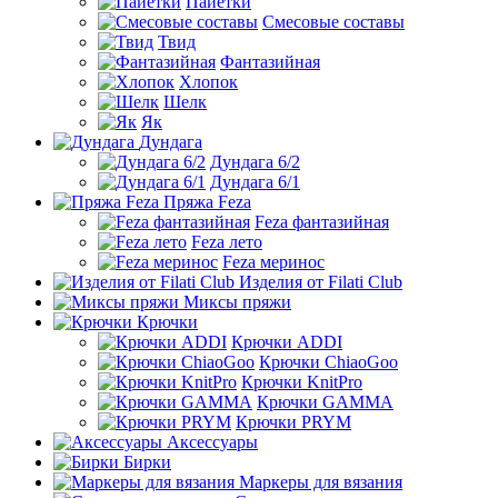
Пайетки
Смесовые составы
Твид
Фантазийная
Хлопок
Шелк
Як
Дундага
Дундага 6/2
Дундага 6/1
Пряжа Feza
Feza фантазийная
Feza лето
Feza меринос
Изделия от Filati Club
Миксы пряжи
Крючки
Крючки ADDI
Крючки ChiaoGoo
Крючки KnitPro
Крючки GAMMA
Крючки PRYM
Аксессуары
Бирки
Маркеры для вязания