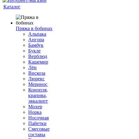
Каталог
Пряжа в бобинах
Альпака
Ангора
Бамбук
Букле
Верблюд
Кашемир
Лён
Вискоза
Люрекс
Меринос
Конопля,
крапива,
эвкалипт
Мохер
Норка
Носочная
Пайетки
Смесовые
составы