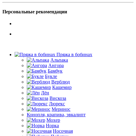
Персональные рекомендации
Пряжа в бобинах
Альпака
Ангора
Бамбук
Букле
Верблюд
Кашемир
Лён
Вискоза
Люрекс
Меринос
Конопля, крапива, эвкалипт
Мохер
Норка
Носочная