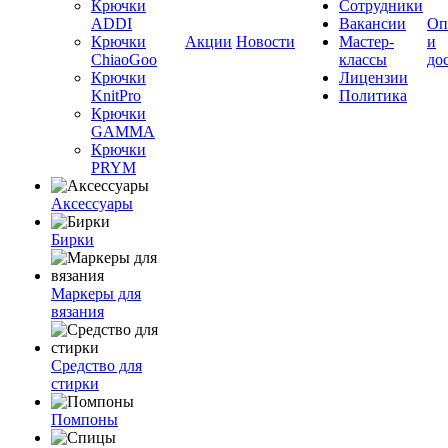
Крючки
Сотрудники
ADDI
Вакансии
Оп
Крючки
Акции
Новости
Мастер-
и
ChiaoGoo
классы
до
Крючки
Лицензии
KnitPro
Политика
Крючки
GAMMA
Крючки
PRYM
Аксессуары
Бирки
Маркеры для
вязания
Средство для
стирки
Помпоны