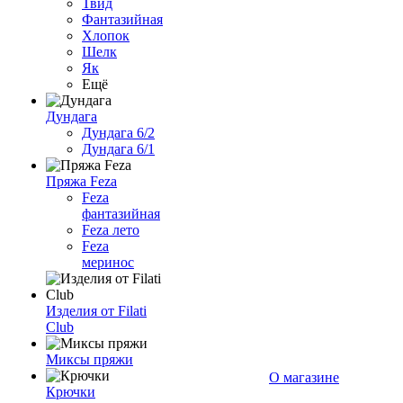
Твид
Фантазийная
Хлопок
Шелк
Як
Ещё
Дундага
Дундага 6/2
Дундага 6/1
Пряжа Feza
Feza
фантазийная
Feza лето
Feza
меринос
Изделия от Filati
Club
Миксы пряжи
О магазине
Крючки