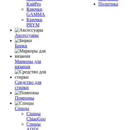
KnitPro
Политика
Крючки
GAMMA
Крючки
PRYM
Аксессуары
Бирки
Маркеры для
вязания
Средство для
стирки
Помпоны
Спицы
Спицы
ChiaoGoo
Спицы
ADDI