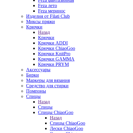
Feza фантазийная
Feza лето
Feza меринос
Изделия от Filati Club
Миксы пряжи
Крючки
Назад
Крючки
Крючки ADDI
Крючки ChiaoGoo
Крючки KnitPro
Крючки GAMMA
Крючки PRYM
Аксессуары
Бирки
Маркеры для вязания
Средство для стирки
Помпоны
Спицы
Назад
Спицы
Спицы ChiaoGoo
Назад
Спицы ChiaoGoo
Лески ChiaoGoo