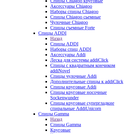
Cпицы Сhiagoo круговые
Аксессуары Chiagoo
Наборы спицы Chiagoo
Спицы Chiagoo сьемные
Чулочные Chiagoo
Спицы съемные Forte
Спицы ADDI
Назад
Спицы ADDI
Наборы спиц ADDI
Аксессуары Addi
Леска для системы addiClick
Спицы с квадратным кончиком
addiNovel
Спицы чулочные Addi
Дополнительные спицы к addiClick
Спицы круговые Addi
Спицы круговые носочные
Sockenwunder
Спицы круговые супергладкие
спиральные AddiUnicorn
Спицы Gamma
Назад
Спицы Gamma
Круговые