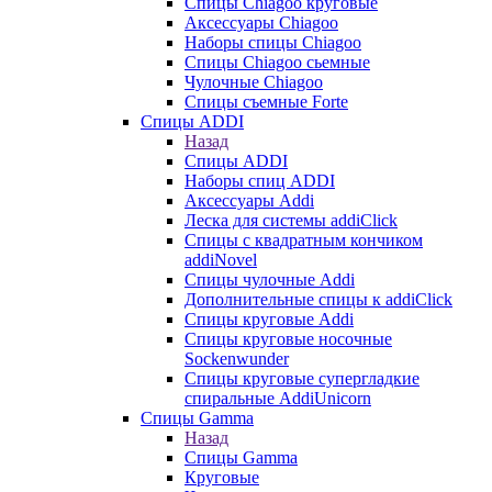
Cпицы Сhiagoo круговые
Аксессуары Chiagoo
Наборы спицы Chiagoo
Спицы Chiagoo сьемные
Чулочные Chiagoo
Спицы съемные Forte
Спицы ADDI
Назад
Спицы ADDI
Наборы спиц ADDI
Аксессуары Addi
Леска для системы addiClick
Спицы с квадратным кончиком
addiNovel
Спицы чулочные Addi
Дополнительные спицы к addiClick
Спицы круговые Addi
Спицы круговые носочные
Sockenwunder
Спицы круговые супергладкие
спиральные AddiUnicorn
Спицы Gamma
Назад
Спицы Gamma
Круговые