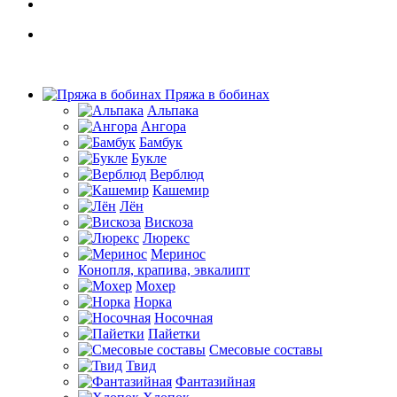
Пряжа в бобинах
Альпака
Ангора
Бамбук
Букле
Верблюд
Кашемир
Лён
Вискоза
Люрекс
Меринос
Конопля, крапива, эвкалипт
Мохер
Норка
Носочная
Пайетки
Смесовые составы
Твид
Фантазийная