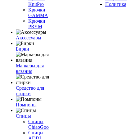
KnitPro
Политика
Крючки
GAMMA
Крючки
PRYM
Аксессуары
Бирки
Маркеры для
вязания
Средство для
стирки
Помпоны
Спицы
Спицы
ChiaoGoo
Спицы
ADDI