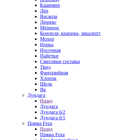
Кашемир
Лён
Вискоза
Люрекс
Меринос
Конопля, крапива, эвкалипт
Мохер
Норка
Носочная
Пайетки
Смесовые составы
Твид
Фантазийная
Хлопок
Шелк
Як
Дундага
Назад
Дундага
Дундага 6/2
Дундага 6/1
Пряжа Feza
Назад
Пряжа Feza