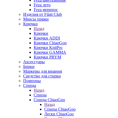
Feza фантазийная
Feza лето
Feza меринос
Изделия от Filati Club
Миксы пряжи
Крючки
Назад
Крючки
Крючки ADDI
Крючки ChiaoGoo
Крючки KnitPro
Крючки GAMMA
Крючки PRYM
Аксессуары
Бирки
Маркеры для вязания
Средство для стирки
Помпоны
Спицы
Назад
Спицы
Спицы ChiaoGoo
Назад
Спицы ChiaoGoo
Лески ChiaoGoo