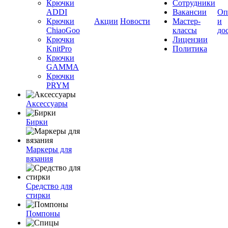
Крючки
Сотрудники
ADDI
Вакансии
Оп
Крючки
Акции
Новости
Мастер-
и
ChiaoGoo
классы
до
Крючки
Лицензии
KnitPro
Политика
Крючки
GAMMA
Крючки
PRYM
Аксессуары
Бирки
Маркеры для
вязания
Средство для
стирки
Помпоны