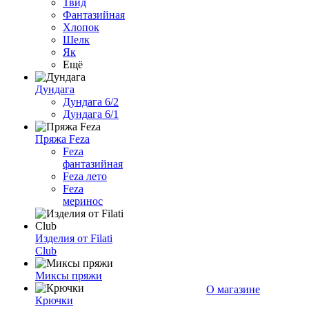
Твид
Фантазийная
Хлопок
Шелк
Як
Ещё
Дундага
Дундага 6/2
Дундага 6/1
Пряжа Feza
Feza
фантазийная
Feza лето
Feza
меринос
Изделия от Filati
Club
Миксы пряжи
О магазине
Крючки