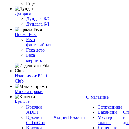
Ещё
Дундага
Дундага 6/2
Дундага 6/1
Пряжа Feza
Feza
фантазийная
Feza лето
Feza
меринос
Изделия от Filati
Club
Миксы пряжи
О магазине
Крючки
Крючки
Сотрудники
ADDI
Вакансии
Оп
Крючки
Акции
Новости
Мастер-
и
ChiaoGoo
классы
до
Крючки
Лицензии