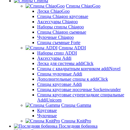
Спицы
Спицы ChiaoGoo
Лески ChiaoGoo
Cпицы Сhiagoo круговые
Аксессуары Chiagoo
Наборы спицы Chiagoo
Спицы Chiagoo сьемные
Чулочные Chiagoo
Спицы съемные Forte
Спицы ADDI
Наборы спиц ADDI
Аксессуары Addi
Леска для системы addiClick
Спицы с квадратным кончиком addiNovel
Спицы чулочные Addi
Дополнительные спицы к addiClick
Спицы круговые Addi
Спицы круговые носочные Sockenwunder
Спицы круговые супергладкие спиральные
AddiUnicorn
Спицы Gamma
Круговые
Чулочные
Спицы KnitPro
Последняя бобинка