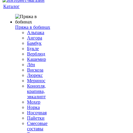
Каталог
Пряжа в бобинах
Альпака
Ангора
Бамбук
Букле
Верблюд
Кашемир
Лён
Вискоза
Люрекс
Меринос
Конопля,
крапива,
эвкалипт
Мохер
Норка
Носочная
Пайетки
Смесовые
составы