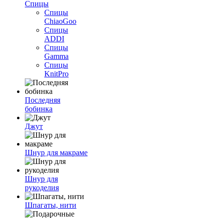
Спицы
Спицы
ChiaoGoo
Спицы
ADDI
Спицы
Gamma
Спицы
KnitPro
Последняя
бобинка
Джут
Шнур для макраме
Шнур для
рукоделия
Шпагаты, нити