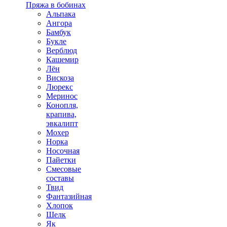
Пряжа в бобинах
Альпака
Ангора
Бамбук
Букле
Верблюд
Кашемир
Лён
Вискоза
Люрекс
Меринос
Конопля,
крапива,
эвкалипт
Мохер
Норка
Носочная
Пайетки
Смесовые
составы
Твид
Фантазийная
Хлопок
Шелк
Як