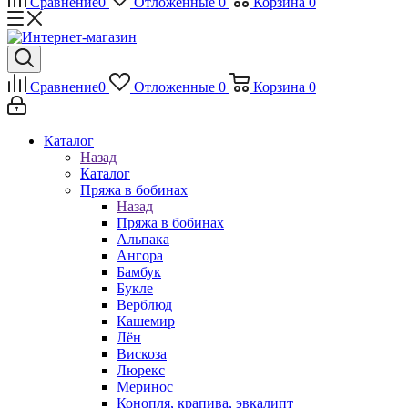
Сравнение
0
Отложенные
0
Корзина
0
Сравнение
0
Отложенные
0
Корзина
0
Каталог
Назад
Каталог
Пряжа в бобинах
Назад
Пряжа в бобинах
Альпака
Ангора
Бамбук
Букле
Верблюд
Кашемир
Лён
Вискоза
Люрекс
Меринос
Конопля, крапива, эвкалипт