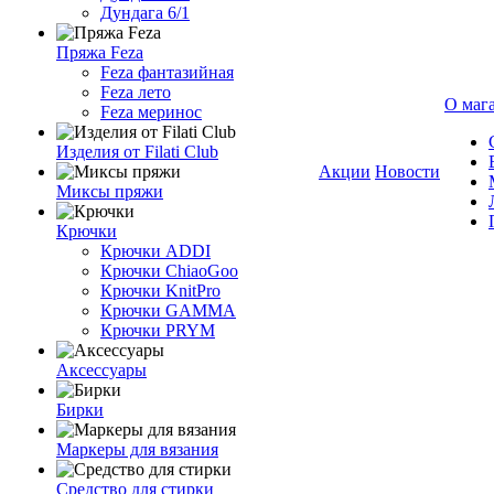
Дундага 6/1
Пряжа Feza
Feza фантазийная
Feza лето
О маг
Feza меринос
Изделия от Filati Club
Акции
Новости
Миксы пряжи
Крючки
Крючки ADDI
Крючки ChiaoGoo
Крючки KnitPro
Крючки GAMMA
Крючки PRYM
Аксессуары
Бирки
Маркеры для вязания
Средство для стирки