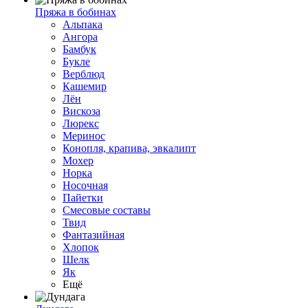
Пряжа в бобинах
Альпака
Ангора
Бамбук
Букле
Верблюд
Кашемир
Лён
Вискоза
Люрекс
Меринос
Конопля, крапива, эвкалипт
Мохер
Норка
Носочная
Пайетки
Смесовые составы
Твид
Фантазийная
Хлопок
Шелк
Як
Ещё