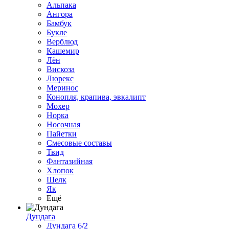
Альпака
Ангора
Бамбук
Букле
Верблюд
Кашемир
Лён
Вискоза
Люрекс
Меринос
Конопля, крапива, эвкалипт
Мохер
Норка
Носочная
Пайетки
Смесовые составы
Твид
Фантазийная
Хлопок
Шелк
Як
Ещё
Дундага
Дундага 6/2