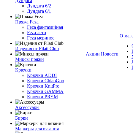
Дундага
Дундага 6/2
Дундага 6/1
Пряжа Feza
Feza фантазийная
Feza лето
О маг
Feza меринос
Изделия от Filati Club
Акции
Новости
Миксы пряжи
Крючки
Крючки ADDI
Крючки ChiaoGoo
Крючки KnitPro
Крючки GAMMA
Крючки PRYM
Аксессуары
Бирки
Маркеры для вязания