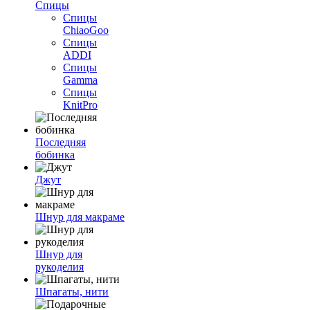
Спицы
Спицы
ChiaoGoo
Спицы
ADDI
Спицы
Gamma
Спицы
KnitPro
Последняя
бобинка
Джут
Шнур для макраме
Шнур для
рукоделия
Шпагаты, нити