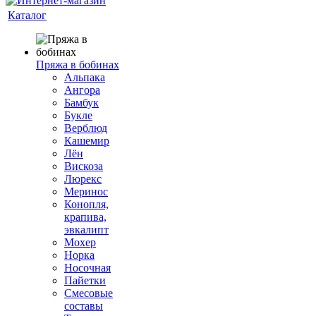
Каталог
Пряжа в бобинах
Альпака
Ангора
Бамбук
Букле
Верблюд
Кашемир
Лён
Вискоза
Люрекс
Меринос
Конопля,
крапива,
эвкалипт
Мохер
Норка
Носочная
Пайетки
Смесовые
составы