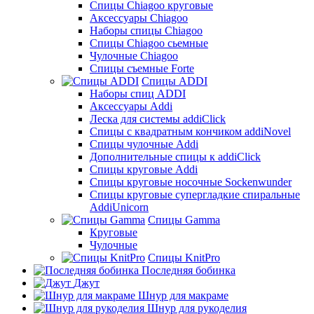
Cпицы Сhiagoo круговые
Аксессуары Chiagoo
Наборы спицы Chiagoo
Спицы Chiagoo сьемные
Чулочные Chiagoo
Спицы съемные Forte
Спицы ADDI
Наборы спиц ADDI
Аксессуары Addi
Леска для системы addiClick
Спицы с квадратным кончиком addiNovel
Спицы чулочные Addi
Дополнительные спицы к addiClick
Спицы круговые Addi
Спицы круговые носочные Sockenwunder
Спицы круговые супергладкие спиральные
AddiUnicorn
Спицы Gamma
Круговые
Чулочные
Спицы KnitPro
Последняя бобинка
Джут
Шнур для макраме
Шнур для рукоделия