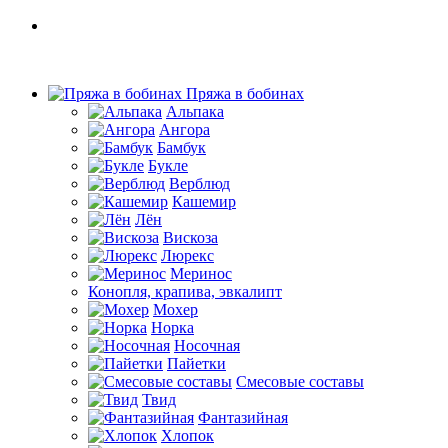
Пряжа в бобинах
Альпака
Ангора
Бамбук
Букле
Верблюд
Кашемир
Лён
Вискоза
Люрекс
Меринос
Конопля, крапива, эвкалипт
Мохер
Норка
Носочная
Пайетки
Смесовые составы
Твид
Фантазийная
Хлопок