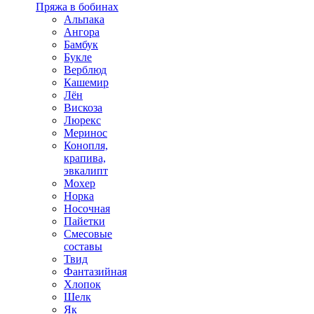
Пряжа в бобинах
Альпака
Ангора
Бамбук
Букле
Верблюд
Кашемир
Лён
Вискоза
Люрекс
Меринос
Конопля,
крапива,
эвкалипт
Мохер
Норка
Носочная
Пайетки
Смесовые
составы
Твид
Фантазийная
Хлопок
Шелк
Як