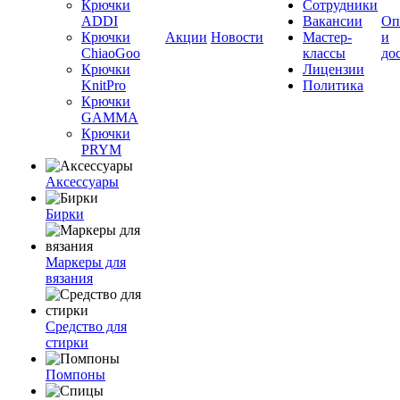
Крючки
Сотрудники
ADDI
Вакансии
Оп
Крючки
Акции
Новости
Мастер-
и
ChiaoGoo
классы
до
Крючки
Лицензии
KnitPro
Политика
Крючки
GAMMA
Крючки
PRYM
Аксессуары
Бирки
Маркеры для
вязания
Средство для
стирки
Помпоны