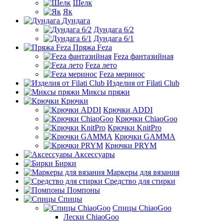
Шелк
Як
Дундага
Дундага 6/2
Дундага 6/1
Пряжа Feza
Feza фантазийная
Feza лето
Feza меринос
Изделия от Filati Club
Миксы пряжи
Крючки
Крючки ADDI
Крючки ChiaoGoo
Крючки KnitPro
Крючки GAMMA
Крючки PRYM
Аксессуары
Бирки
Маркеры для вязания
Средство для стирки
Помпоны
Спицы
Спицы ChiaoGoo
Лески ChiaoGoo