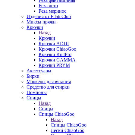
Feza фантазийная
Feza лето
Feza меринос
Изделия от Filati Club
Миксы пряжи
Крючки
Назад
Крючки
Крючки ADDI
Крючки ChiaoGoo
Крючки KnitPro
Крючки GAMMA
Крючки PRYM
Аксессуары
Бирки
Маркеры для вязания
Средство для стирки
Помпоны
Спицы
Назад
Спицы
Спицы ChiaoGoo
Назад
Спицы ChiaoGoo
Лески ChiaoGoo