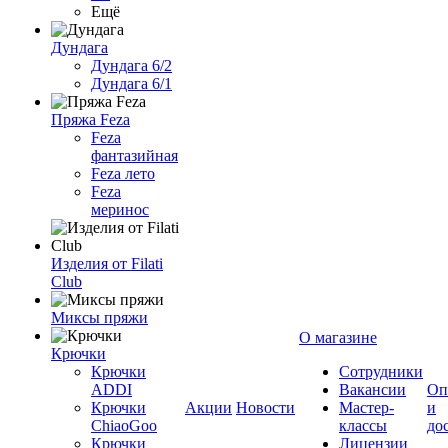
Ещё
Дундага
Дундага 6/2
Дундага 6/1
Пряжа Feza
Feza
фантазийная
Feza лето
Feza
меринос
Изделия от Filati
Club
Миксы пряжи
О магазине
Крючки
Крючки
Сотрудники
ADDI
Вакансии
Оп
Крючки
Акции
Новости
Мастер-
и
ChiaoGoo
классы
до
Крючки
Лицензии