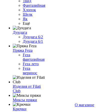
Твид
Фантазийная
Хлопок
Шелк
Як
Ещё
Дундага
Дундага 6/2
Дундага 6/1
Пряжа Feza
Feza
фантазийная
Feza лето
Feza
меринос
Изделия от Filati
Club
Миксы пряжи
О магазине
Крючки