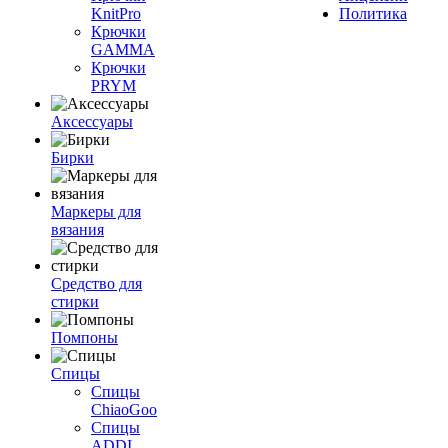
KnitPro
Политика
Крючки
GAMMA
Крючки
PRYM
Аксессуары
Бирки
Маркеры для
вязания
Средство для
стирки
Помпоны
Спицы
Спицы
ChiaoGoo
Спицы
ADDI