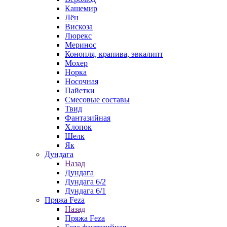
Кашемир
Лён
Вискоза
Люрекс
Меринос
Конопля, крапива, эвкалипт
Мохер
Норка
Носочная
Пайетки
Смесовые составы
Твид
Фантазийная
Хлопок
Шелк
Як
Дундага
Назад
Дундага
Дундага 6/2
Дундага 6/1
Пряжа Feza
Назад
Пряжа Feza