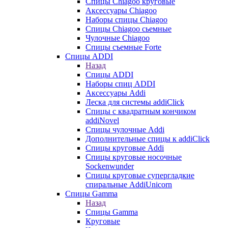
Cпицы Сhiagoo круговые
Аксессуары Chiagoo
Наборы спицы Chiagoo
Спицы Chiagoo сьемные
Чулочные Chiagoo
Спицы съемные Forte
Спицы ADDI
Назад
Спицы ADDI
Наборы спиц ADDI
Аксессуары Addi
Леска для системы addiClick
Спицы с квадратным кончиком
addiNovel
Спицы чулочные Addi
Дополнительные спицы к addiClick
Спицы круговые Addi
Спицы круговые носочные
Sockenwunder
Спицы круговые супергладкие
спиральные AddiUnicorn
Спицы Gamma
Назад
Спицы Gamma
Круговые