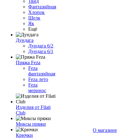
Твид
Фантазийная
Хлопок
Шелк
Як
Ещё
Дундага
Дундага 6/2
Дундага 6/1
Пряжа Feza
Feza
фантазийная
Feza лето
Feza
меринос
Изделия от Filati
Club
Миксы пряжи
О магазине
Крючки