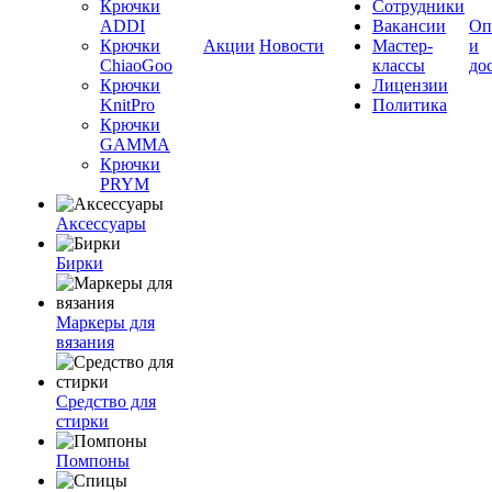
Крючки
Сотрудники
ADDI
Вакансии
Оп
Крючки
Акции
Новости
Мастер-
и
ChiaoGoo
классы
до
Крючки
Лицензии
KnitPro
Политика
Крючки
GAMMA
Крючки
PRYM
Аксессуары
Бирки
Маркеры для
вязания
Средство для
стирки
Помпоны