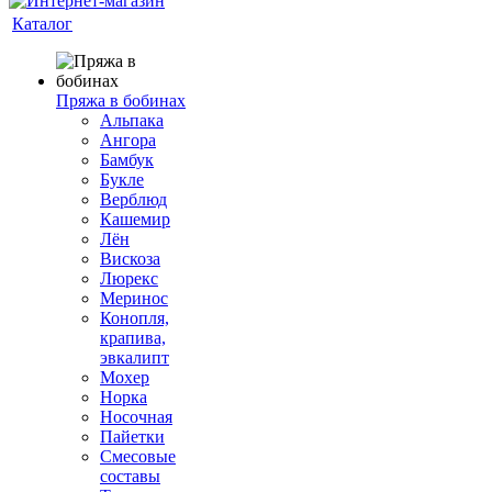
Каталог
Пряжа в бобинах
Альпака
Ангора
Бамбук
Букле
Верблюд
Кашемир
Лён
Вискоза
Люрекс
Меринос
Конопля,
крапива,
эвкалипт
Мохер
Норка
Носочная
Пайетки
Смесовые
составы