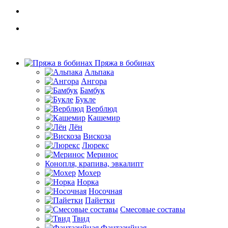
Пряжа в бобинах
Альпака
Ангора
Бамбук
Букле
Верблюд
Кашемир
Лён
Вискоза
Люрекс
Меринос
Конопля, крапива, эвкалипт
Мохер
Норка
Носочная
Пайетки
Смесовые составы
Твид
Фантазийная