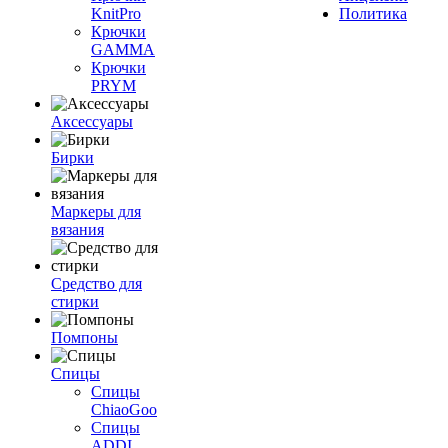
KnitPro
Политика
Крючки
GAMMA
Крючки
PRYM
Аксессуары
Бирки
Маркеры для
вязания
Средство для
стирки
Помпоны
Спицы
Спицы
ChiaoGoo
Спицы
ADDI