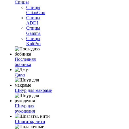
Спицы
Спицы
ChiaoGoo
Спицы
ADDI
Спицы
Gamma
Спицы
KnitPro
Последняя
бобинка
Джут
Шнур для макраме
Шнур для
рукоделия
Шпагаты, нити