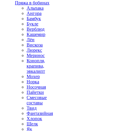
Пряжа в бобинах
Альпака
Ангора
Бамбук
Букле
Верблюд
Кашемир
Лён
Вискоза
Люрекс
Меринос
Конопля,
крапива,
эвкалипт
Мохер
Норка
Носочная
Пайетки
Смесовые
составы
Твид
Фантазийная
Хлопок
Шелк
Як