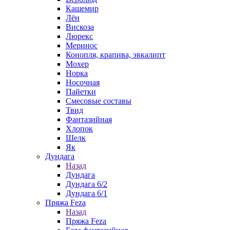
Кашемир
Лён
Вискоза
Люрекс
Меринос
Конопля, крапива, эвкалипт
Мохер
Норка
Носочная
Пайетки
Смесовые составы
Твид
Фантазийная
Хлопок
Шелк
Як
Дундага
Назад
Дундага
Дундага 6/2
Дундага 6/1
Пряжа Feza
Назад
Пряжа Feza