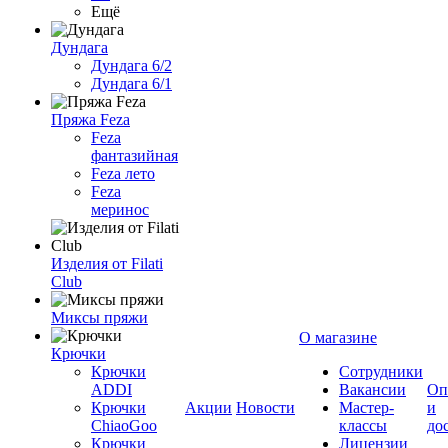
Ещё
Дундага
Дундага 6/2
Дундага 6/1
Пряжа Feza
Feza
фантазийная
Feza лето
Feza
меринос
Изделия от Filati
Club
Миксы пряжи
О магазине
Крючки
Крючки
Сотрудники
ADDI
Вакансии
Оп
Крючки
Акции
Новости
Мастер-
и
ChiaoGoo
классы
до
Крючки
Лицензии