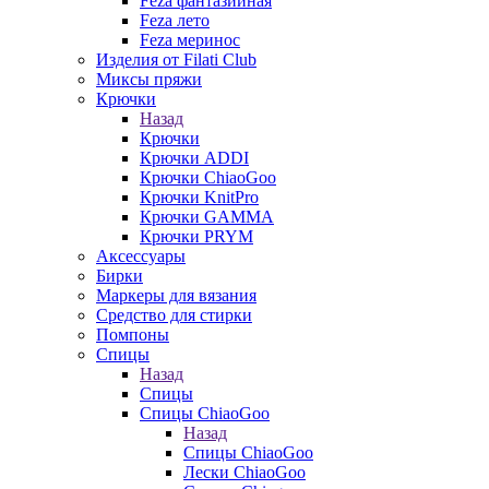
Feza фантазийная
Feza лето
Feza меринос
Изделия от Filati Club
Миксы пряжи
Крючки
Назад
Крючки
Крючки ADDI
Крючки ChiaoGoo
Крючки KnitPro
Крючки GAMMA
Крючки PRYM
Аксессуары
Бирки
Маркеры для вязания
Средство для стирки
Помпоны
Спицы
Назад
Спицы
Спицы ChiaoGoo
Назад
Спицы ChiaoGoo
Лески ChiaoGoo