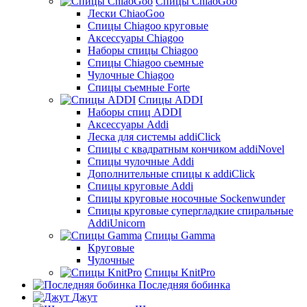
Спицы ChiaoGoo
Лески ChiaoGoo
Cпицы Сhiagoo круговые
Аксессуары Chiagoo
Наборы спицы Chiagoo
Спицы Chiagoo сьемные
Чулочные Chiagoo
Спицы съемные Forte
Спицы ADDI
Наборы спиц ADDI
Аксессуары Addi
Леска для системы addiClick
Спицы с квадратным кончиком addiNovel
Спицы чулочные Addi
Дополнительные спицы к addiClick
Спицы круговые Addi
Спицы круговые носочные Sockenwunder
Спицы круговые супергладкие спиральные
AddiUnicorn
Спицы Gamma
Круговые
Чулочные
Спицы KnitPro
Последняя бобинка
Джут