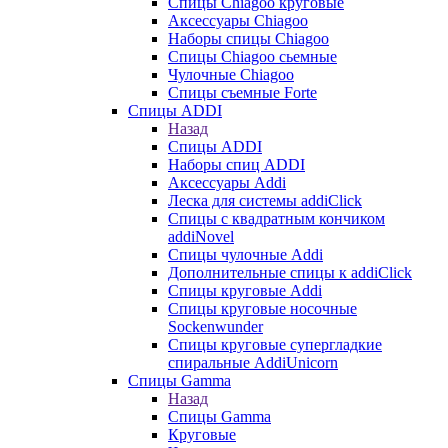
Cпицы Сhiagoo круговые
Аксессуары Chiagoo
Наборы спицы Chiagoo
Спицы Chiagoo сьемные
Чулочные Chiagoo
Спицы съемные Forte
Спицы ADDI
Назад
Спицы ADDI
Наборы спиц ADDI
Аксессуары Addi
Леска для системы addiClick
Спицы с квадратным кончиком
addiNovel
Спицы чулочные Addi
Дополнительные спицы к addiClick
Спицы круговые Addi
Спицы круговые носочные
Sockenwunder
Спицы круговые супергладкие
спиральные AddiUnicorn
Спицы Gamma
Назад
Спицы Gamma
Круговые