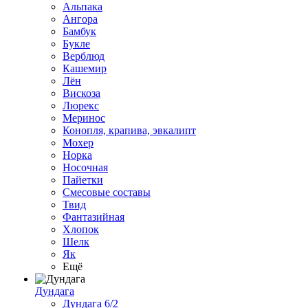
Альпака
Ангора
Бамбук
Букле
Верблюд
Кашемир
Лён
Вискоза
Люрекс
Меринос
Конопля, крапива, эвкалипт
Мохер
Норка
Носочная
Пайетки
Смесовые составы
Твид
Фантазийная
Хлопок
Шелк
Як
Ещё
Дундага
Дундага 6/2