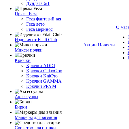
Дундага 6/1
Пряжа Feza
Feza фантазийная
Feza лето
О маг
Feza меринос
Изделия от Filati Club
Акции
Новости
Миксы пряжи
Крючки
Крючки ADDI
Крючки ChiaoGoo
Крючки KnitPro
Крючки GAMMA
Крючки PRYM
Аксессуары
Бирки
Маркеры для вязания
Средство для стирки