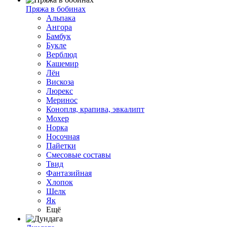
Пряжа в бобинах
Альпака
Ангора
Бамбук
Букле
Верблюд
Кашемир
Лён
Вискоза
Люрекс
Меринос
Конопля, крапива, эвкалипт
Мохер
Норка
Носочная
Пайетки
Смесовые составы
Твид
Фантазийная
Хлопок
Шелк
Як
Ещё