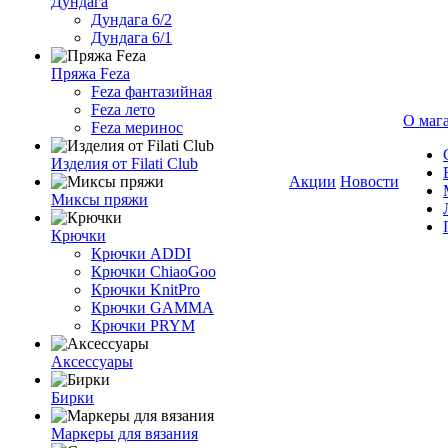
Дундага
Дундага 6/2
Дундага 6/1
Пряжа Feza
Feza фантазийная
Feza лето
О маг
Feza меринос
Изделия от Filati Club
Акции
Новости
Миксы пряжи
Крючки
Крючки ADDI
Крючки ChiaoGoo
Крючки KnitPro
Крючки GAMMA
Крючки PRYM
Аксессуары
Бирки
Маркеры для вязания