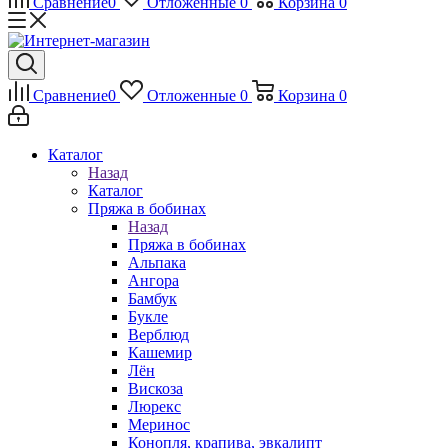
Сравнение
0
Отложенные
0
Корзина
0
Сравнение
0
Отложенные
0
Корзина
0
Каталог
Назад
Каталог
Пряжа в бобинах
Назад
Пряжа в бобинах
Альпака
Ангора
Бамбук
Букле
Верблюд
Кашемир
Лён
Вискоза
Люрекс
Меринос
Конопля, крапива, эвкалипт