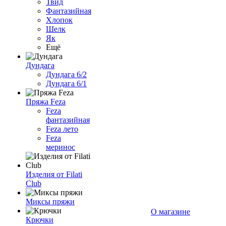
Твид
Фантазийная
Хлопок
Шелк
Як
Ещё
Дундага
Дундага 6/2
Дундага 6/1
Пряжа Feza
Feza
фантазийная
Feza лето
Feza
меринос
Изделия от Filati
Club
Миксы пряжи
О магазине
Крючки