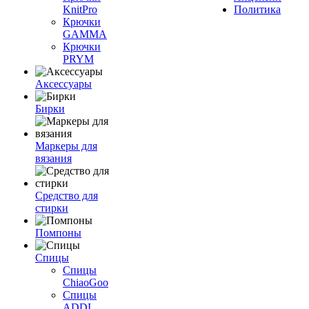
KnitPro
Политика
Крючки
GAMMA
Крючки
PRYM
Аксессуары
Бирки
Маркеры для
вязания
Средство для
стирки
Помпоны
Спицы
Спицы
ChiaoGoo
Спицы
ADDI