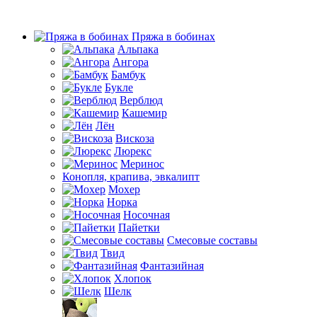
Пряжа в бобинах
Альпака
Ангора
Бамбук
Букле
Верблюд
Кашемир
Лён
Вискоза
Люрекс
Меринос
Конопля, крапива, эвкалипт
Мохер
Норка
Носочная
Пайетки
Смесовые составы
Твид
Фантазийная
Хлопок
Шелк