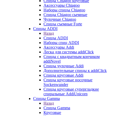
Cпицы Сhiagoo круговые
Аксессуары Chiagoo
Наборы спицы Chiagoo
Спицы Chiagoo сьемные
Чулочные Chiagoo
Спицы съемные Forte
Спицы ADDI
Назад
Спицы ADDI
Наборы спиц ADDI
Аксессуары Addi
Леска для системы addiClick
Спицы с квадратным кончиком
addiNovel
Спицы чулочные Addi
Дополнительные спицы к addiClick
Спицы круговые Addi
Спицы круговые носочные
Sockenwunder
Спицы круговые супергладкие
спиральные AddiUnicorn
Спицы Gamma
Назад
Спицы Gamma
Круговые