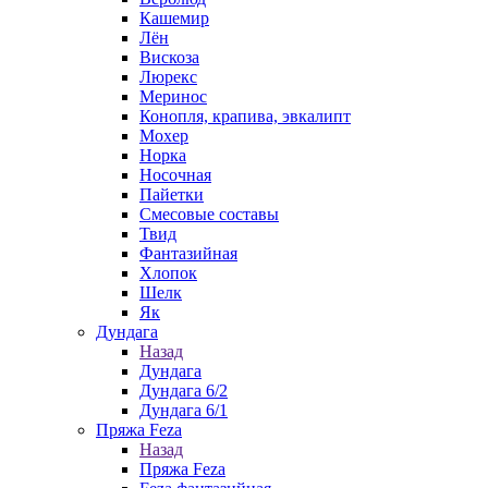
Кашемир
Лён
Вискоза
Люрекс
Меринос
Конопля, крапива, эвкалипт
Мохер
Норка
Носочная
Пайетки
Смесовые составы
Твид
Фантазийная
Хлопок
Шелк
Як
Дундага
Назад
Дундага
Дундага 6/2
Дундага 6/1
Пряжа Feza
Назад
Пряжа Feza