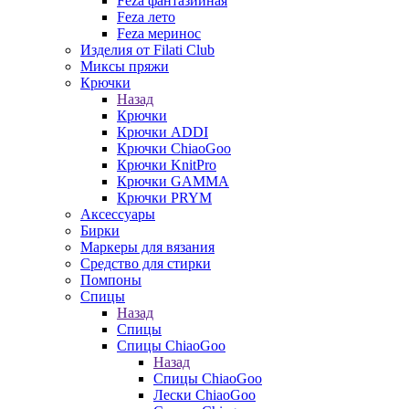
Feza фантазийная
Feza лето
Feza меринос
Изделия от Filati Club
Миксы пряжи
Крючки
Назад
Крючки
Крючки ADDI
Крючки ChiaoGoo
Крючки KnitPro
Крючки GAMMA
Крючки PRYM
Аксессуары
Бирки
Маркеры для вязания
Средство для стирки
Помпоны
Спицы
Назад
Спицы
Спицы ChiaoGoo
Назад
Спицы ChiaoGoo
Лески ChiaoGoo