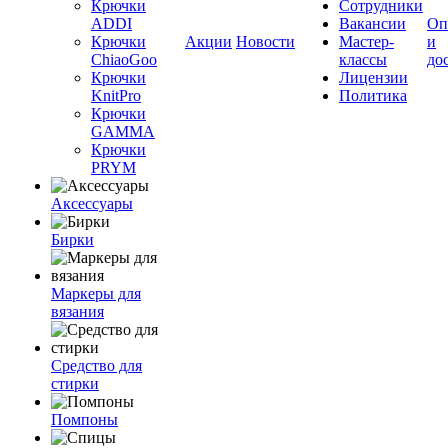
Крючки
Сотрудники
ADDI
Вакансии
Оп
Крючки
Акции
Новости
Мастер-
и
ChiaoGoo
классы
до
Крючки
Лицензии
KnitPro
Политика
Крючки
GAMMA
Крючки
PRYM
Аксессуары
Бирки
Маркеры для
вязания
Средство для
стирки
Помпоны