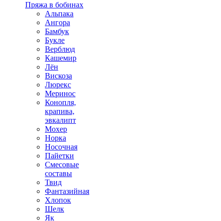
Пряжа в бобинах
Альпака
Ангора
Бамбук
Букле
Верблюд
Кашемир
Лён
Вискоза
Люрекс
Меринос
Конопля,
крапива,
эвкалипт
Мохер
Норка
Носочная
Пайетки
Смесовые
составы
Твид
Фантазийная
Хлопок
Шелк
Як