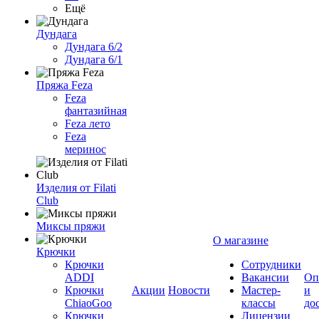
Ещё
Дундага
Дундага 6/2
Дундага 6/1
Пряжа Feza
Feza
фантазийная
Feza лето
Feza
меринос
Изделия от Filati
Club
Миксы пряжи
О магазине
Крючки
Крючки
Сотрудники
ADDI
Вакансии
Оп
Крючки
Акции
Новости
Мастер-
и
ChiaoGoo
классы
до
Крючки
Лицензии