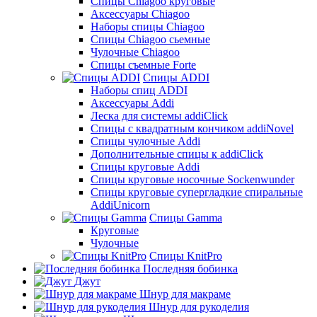
Cпицы Сhiagoo круговые
Аксессуары Chiagoo
Наборы спицы Chiagoo
Спицы Chiagoo сьемные
Чулочные Chiagoo
Спицы съемные Forte
Спицы ADDI
Наборы спиц ADDI
Аксессуары Addi
Леска для системы addiClick
Спицы с квадратным кончиком addiNovel
Спицы чулочные Addi
Дополнительные спицы к addiClick
Спицы круговые Addi
Спицы круговые носочные Sockenwunder
Спицы круговые супергладкие спиральные
AddiUnicorn
Спицы Gamma
Круговые
Чулочные
Спицы KnitPro
Последняя бобинка
Джут
Шнур для макраме
Шнур для рукоделия