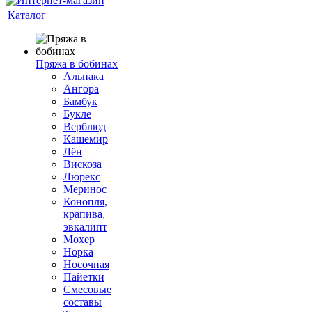
Каталог
Пряжа в бобинах
Альпака
Ангора
Бамбук
Букле
Верблюд
Кашемир
Лён
Вискоза
Люрекс
Меринос
Конопля,
крапива,
эвкалипт
Мохер
Норка
Носочная
Пайетки
Смесовые
составы