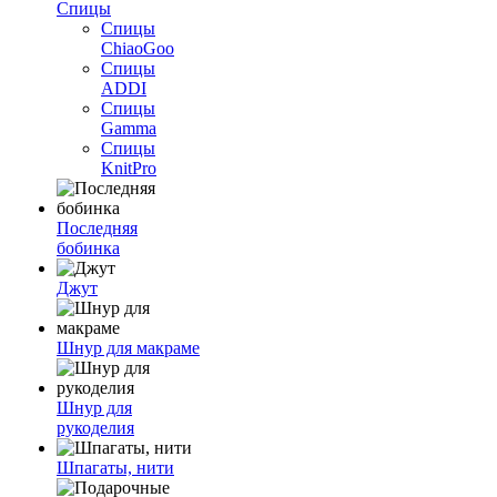
Спицы
Спицы
ChiaoGoo
Спицы
ADDI
Спицы
Gamma
Спицы
KnitPro
Последняя
бобинка
Джут
Шнур для макраме
Шнур для
рукоделия
Шпагаты, нити