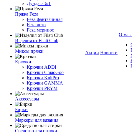
Дундага 6/1
Пряжа Feza
Feza фантазийная
Feza лето
Feza меринос
О маг
Изделия от Filati Club
Миксы пряжи
Акции
Новости
Крючки
Крючки ADDI
Крючки ChiaoGoo
Крючки KnitPro
Крючки GAMMA
Крючки PRYM
Аксессуары
Бирки
Маркеры для вязания
Средство для стирки