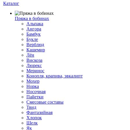
Каталог
Пряжа в бобинах
Альпака
Ангора
Бамбук
Букле
Верблюд
Кашемир
Лён
Вискоза
Люрекс
Меринос
Конопля, крапива, эвкалипт
Мохер
Норка
Носочная
Пайетки
Смесовые составы
Твид
Фантазийная
Хлопок
Шелк
Як