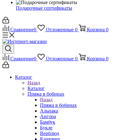
Подарочные сертификаты
Сравнение
0
Отложенные
0
Корзина
0
Сравнение
0
Отложенные
0
Корзина
0
Каталог
Назад
Каталог
Пряжа в бобинах
Назад
Пряжа в бобинах
Альпака
Ангора
Бамбук
Букле
Верблюд
Кашемир