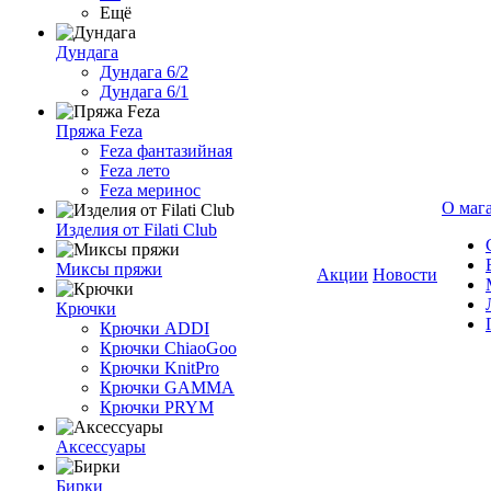
Ещё
Дундага
Дундага 6/2
Дундага 6/1
Пряжа Feza
Feza фантазийная
Feza лето
Feza меринос
О маг
Изделия от Filati Club
Миксы пряжи
Акции
Новости
Крючки
Крючки ADDI
Крючки ChiaoGoo
Крючки KnitPro
Крючки GAMMA
Крючки PRYM
Аксессуары
Бирки