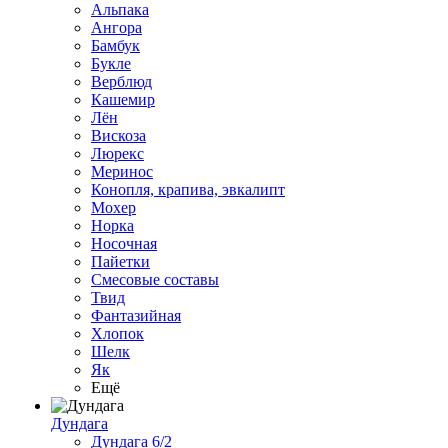
Альпака
Ангора
Бамбук
Букле
Верблюд
Кашемир
Лён
Вискоза
Люрекс
Меринос
Конопля, крапива, эвкалипт
Мохер
Норка
Носочная
Пайетки
Смесовые составы
Твид
Фантазийная
Хлопок
Шелк
Як
Ещё
Дундага
Дундага 6/2