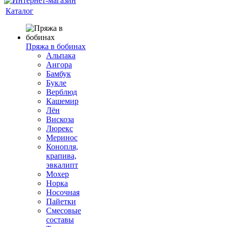
Каталог
Пряжа в бобинах
Альпака
Ангора
Бамбук
Букле
Верблюд
Кашемир
Лён
Вискоза
Люрекс
Меринос
Конопля,
крапива,
эвкалипт
Мохер
Норка
Носочная
Пайетки
Смесовые
составы