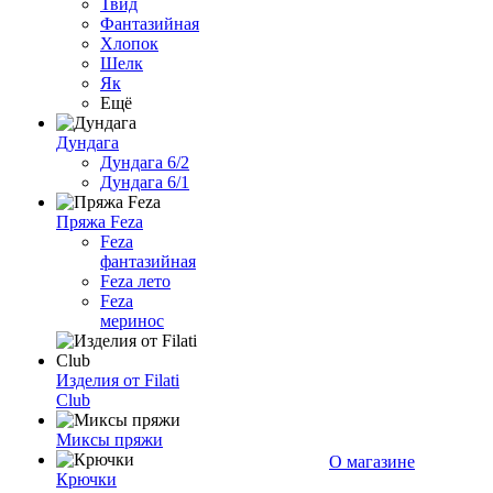
Твид
Фантазийная
Хлопок
Шелк
Як
Ещё
Дундага
Дундага 6/2
Дундага 6/1
Пряжа Feza
Feza
фантазийная
Feza лето
Feza
меринос
Изделия от Filati
Club
Миксы пряжи
О магазине
Крючки