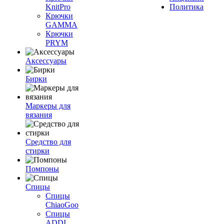
KnitPro
Политика
Крючки
GAMMA
Крючки
PRYM
Аксессуары
Бирки
Маркеры для
вязания
Средство для
стирки
Помпоны
Спицы
Спицы
ChiaoGoo
Спицы
ADDI