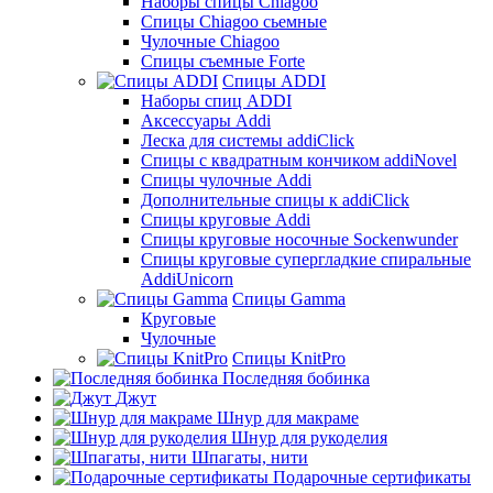
Наборы спицы Chiagoo
Спицы Chiagoo сьемные
Чулочные Chiagoo
Спицы съемные Forte
Спицы ADDI
Наборы спиц ADDI
Аксессуары Addi
Леска для системы addiClick
Спицы с квадратным кончиком addiNovel
Спицы чулочные Addi
Дополнительные спицы к addiClick
Спицы круговые Addi
Спицы круговые носочные Sockenwunder
Спицы круговые супергладкие спиральные
AddiUnicorn
Спицы Gamma
Круговые
Чулочные
Спицы KnitPro
Последняя бобинка
Джут
Шнур для макраме
Шнур для рукоделия
Шпагаты, нити
Подарочные сертификаты