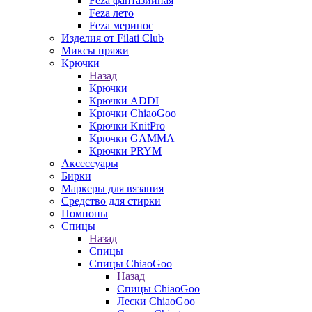
Feza фантазийная
Feza лето
Feza меринос
Изделия от Filati Club
Миксы пряжи
Крючки
Назад
Крючки
Крючки ADDI
Крючки ChiaoGoo
Крючки KnitPro
Крючки GAMMA
Крючки PRYM
Аксессуары
Бирки
Маркеры для вязания
Средство для стирки
Помпоны
Спицы
Назад
Спицы
Спицы ChiaoGoo
Назад
Спицы ChiaoGoo
Лески ChiaoGoo