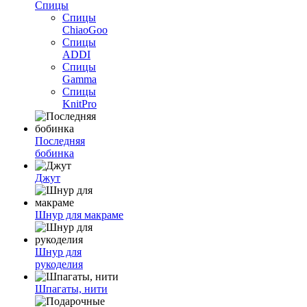
Спицы
Спицы
ChiaoGoo
Спицы
ADDI
Спицы
Gamma
Спицы
KnitPro
Последняя
бобинка
Джут
Шнур для макраме
Шнур для
рукоделия
Шпагаты, нити