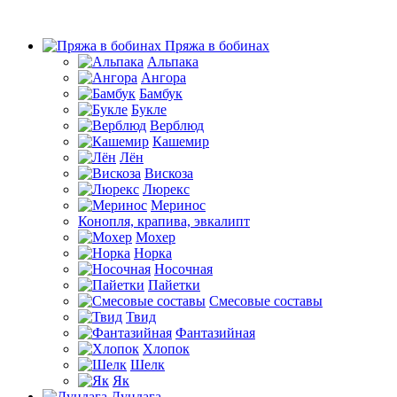
Пряжа в бобинах
Альпака
Ангора
Бамбук
Букле
Верблюд
Кашемир
Лён
Вискоза
Люрекс
Меринос
Конопля, крапива, эвкалипт
Мохер
Норка
Носочная
Пайетки
Смесовые составы
Твид
Фантазийная
Хлопок
Шелк
Як
Дундага