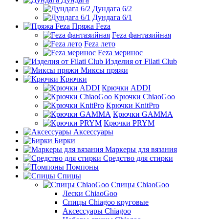
Дундага 6/2
Дундага 6/1
Пряжа Feza
Feza фантазийная
Feza лето
Feza меринос
Изделия от Filati Club
Миксы пряжи
Крючки
Крючки ADDI
Крючки ChiaoGoo
Крючки KnitPro
Крючки GAMMA
Крючки PRYM
Аксессуары
Бирки
Маркеры для вязания
Средство для стирки
Помпоны
Спицы
Спицы ChiaoGoo
Лески ChiaoGoo
Cпицы Сhiagoo круговые
Аксессуары Chiagoo