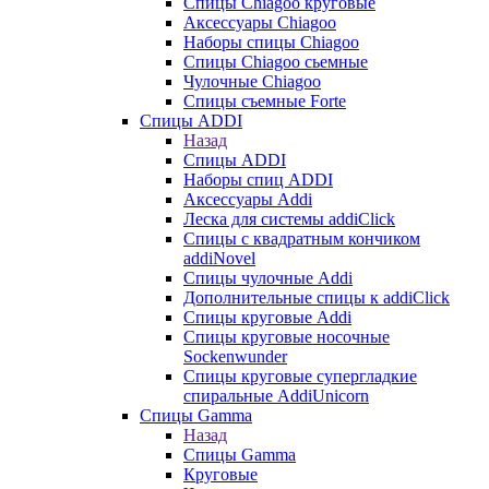
Cпицы Сhiagoo круговые
Аксессуары Chiagoo
Наборы спицы Chiagoo
Спицы Chiagoo сьемные
Чулочные Chiagoo
Спицы съемные Forte
Спицы ADDI
Назад
Спицы ADDI
Наборы спиц ADDI
Аксессуары Addi
Леска для системы addiClick
Спицы с квадратным кончиком
addiNovel
Спицы чулочные Addi
Дополнительные спицы к addiClick
Спицы круговые Addi
Спицы круговые носочные
Sockenwunder
Спицы круговые супергладкие
спиральные AddiUnicorn
Спицы Gamma
Назад
Спицы Gamma
Круговые