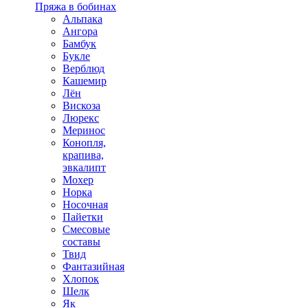
Пряжа в бобинах
Альпака
Ангора
Бамбук
Букле
Верблюд
Кашемир
Лён
Вискоза
Люрекс
Меринос
Конопля,
крапива,
эвкалипт
Мохер
Норка
Носочная
Пайетки
Смесовые
составы
Твид
Фантазийная
Хлопок
Шелк
Як