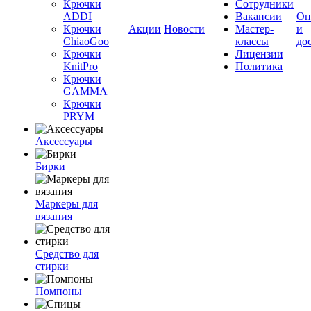
Крючки
Сотрудники
ADDI
Вакансии
Оп
Крючки
Акции
Новости
Мастер-
и
ChiaoGoo
классы
до
Крючки
Лицензии
KnitPro
Политика
Крючки
GAMMA
Крючки
PRYM
Аксессуары
Бирки
Маркеры для
вязания
Средство для
стирки
Помпоны