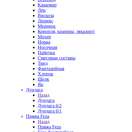
Кашемир
Лён
Вискоза
Люрекс
Меринос
Конопля, крапива, эвкалипт
Мохер
Норка
Носочная
Пайетки
Смесовые составы
Твид
Фантазийная
Хлопок
Шелк
Як
Дундага
Назад
Дундага
Дундага 6/2
Дундага 6/1
Пряжа Feza
Назад
Пряжа Feza