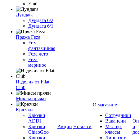
Ещё
Дундага
Дундага 6/2
Дундага 6/1
Пряжа Feza
Feza
фантазийная
Feza лето
Feza
меринос
Изделия от Filati
Club
Миксы пряжи
О магазине
Крючки
Крючки
Сотрудники
ADDI
Вакансии
Оп
Крючки
Акции
Новости
Мастер-
и
ChiaoGoo
классы
до
Крючки
Лицензии