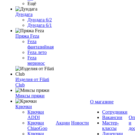
Ещё
Дундага
Дундага 6/2
Дундага 6/1
Пряжа Feza
Feza
фантазийная
Feza лето
Feza
меринос
Изделия от Filati
Club
Миксы пряжи
О магазине
Крючки
Крючки
Сотрудники
ADDI
Вакансии
Оп
Крючки
Акции
Новости
Мастер-
и
ChiaoGoo
классы
до
Крючки
Лицензии