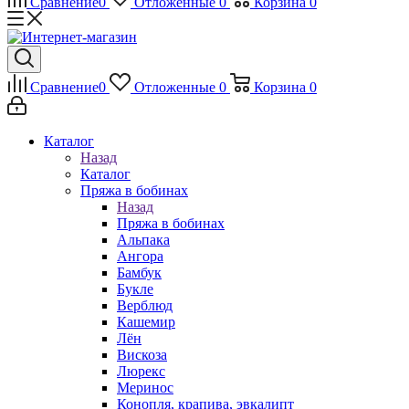
Сравнение
0
Отложенные
0
Корзина
0
Сравнение
0
Отложенные
0
Корзина
0
Каталог
Назад
Каталог
Пряжа в бобинах
Назад
Пряжа в бобинах
Альпака
Ангора
Бамбук
Букле
Верблюд
Кашемир
Лён
Вискоза
Люрекс
Меринос
Конопля, крапива, эвкалипт