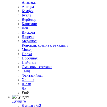
Альпака
Ангора
Бамбук
Букле
Верблюд
Кашемир
Лён
Вискоза
Люрекс
Меринос
Конопля, крапива, эвкалипт
Мохер
Норка
Носочная
Пайетки
Смесовые составы
Твид
Фантазийная
Хлопок
Шелк
Як
Ещё
Дундага
Дундага 6/2