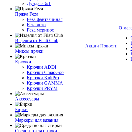
Дундага 6/1
Пряжа Feza
Feza фантазийная
Feza лето
О маг
Feza меринос
Изделия от Filati Club
Акции
Новости
Миксы пряжи
Крючки
Крючки ADDI
Крючки ChiaoGoo
Крючки KnitPro
Крючки GAMMA
Крючки PRYM
Аксессуары
Бирки
Маркеры для вязания
Средство для стирки