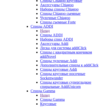
Cпицы Сhiagoo круговые
Аксессуары Chiagoo
Наборы спицы Chiagoo
Спицы Chiagoo сьемные
Чулочные Chiagoo
Спицы съемные Forte
Спицы ADDI
Назад
Спицы ADDI
Наборы спиц ADDI
Аксессуары Addi
Леска для системы addiClick
Спицы с квадратным кончиком
addiNovel
Спицы чулочные Addi
Дополнительные спицы к addiClick
Спицы круговые Addi
Спицы круговые носочные
Sockenwunder
Спицы круговые супергладкие
спиральные AddiUnicorn
Спицы Gamma
Назад
Спицы Gamma
Круговые