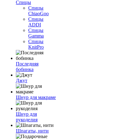
Спицы
Спицы
ChiaoGoo
Спицы
ADDI
Спицы
Gamma
Спицы
KnitPro
Последняя
бобинка
Джут
Шнур для макраме
Шнур для
рукоделия
Шпагаты, нити