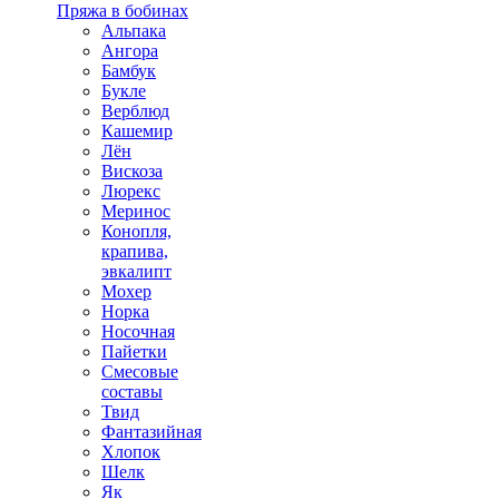
Пряжа в бобинах
Альпака
Ангора
Бамбук
Букле
Верблюд
Кашемир
Лён
Вискоза
Люрекс
Меринос
Конопля,
крапива,
эвкалипт
Мохер
Норка
Носочная
Пайетки
Смесовые
составы
Твид
Фантазийная
Хлопок
Шелк
Як