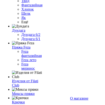
Твид
Фантазийная
Хлопок
Шелк
Як
Ещё
Дундага
Дундага 6/2
Дундага 6/1
Пряжа Feza
Feza
фантазийная
Feza лето
Feza
меринос
Изделия от Filati
Club
Миксы пряжи
О магазине
Крючки