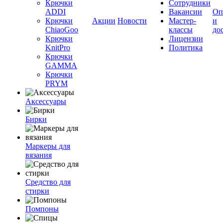
Крючки
Сотрудники
ADDI
Вакансии
Оп
Крючки
Акции
Новости
Мастер-
и
ChiaoGoo
классы
до
Крючки
Лицензии
KnitPro
Политика
Крючки
GAMMA
Крючки
PRYM
Аксессуары
Бирки
Маркеры для
вязания
Средство для
стирки
Помпоны