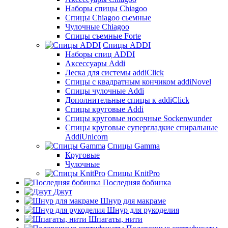
Наборы спицы Chiagoo
Спицы Chiagoo сьемные
Чулочные Chiagoo
Спицы съемные Forte
Спицы ADDI
Наборы спиц ADDI
Аксессуары Addi
Леска для системы addiClick
Спицы с квадратным кончиком addiNovel
Спицы чулочные Addi
Дополнительные спицы к addiClick
Спицы круговые Addi
Спицы круговые носочные Sockenwunder
Спицы круговые супергладкие спиральные
AddiUnicorn
Спицы Gamma
Круговые
Чулочные
Спицы KnitPro
Последняя бобинка
Джут
Шнур для макраме
Шнур для рукоделия
Шпагаты, нити