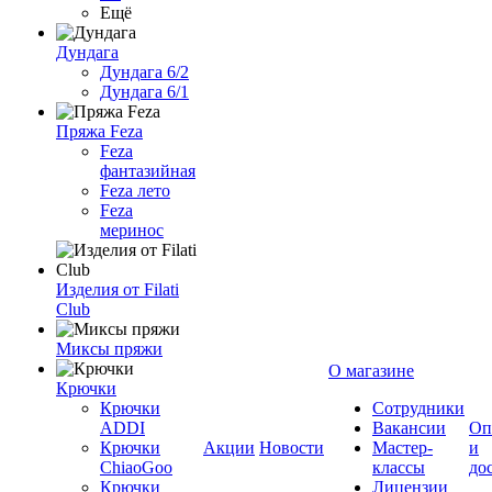
Ещё
Дундага
Дундага 6/2
Дундага 6/1
Пряжа Feza
Feza
фантазийная
Feza лето
Feza
меринос
Изделия от Filati
Club
Миксы пряжи
О магазине
Крючки
Крючки
Сотрудники
ADDI
Вакансии
Оп
Крючки
Акции
Новости
Мастер-
и
ChiaoGoo
классы
до
Крючки
Лицензии