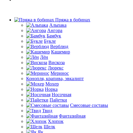
Пряжа в бобинах
Альпака
Ангора
Бамбук
Букле
Верблюд
Кашемир
Лён
Вискоза
Люрекс
Меринос
Конопля, крапива, эвкалипт
Мохер
Норка
Носочная
Пайетки
Смесовые составы
Твид
Фантазийная
Хлопок
Шелк
Як