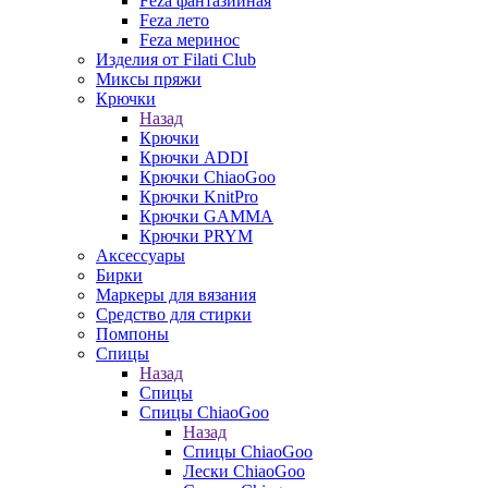
Feza фантазийная
Feza лето
Feza меринос
Изделия от Filati Club
Миксы пряжи
Крючки
Назад
Крючки
Крючки ADDI
Крючки ChiaoGoo
Крючки KnitPro
Крючки GAMMA
Крючки PRYM
Аксессуары
Бирки
Маркеры для вязания
Средство для стирки
Помпоны
Спицы
Назад
Спицы
Спицы ChiaoGoo
Назад
Спицы ChiaoGoo
Лески ChiaoGoo