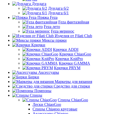
Дундага
Дундага 6/2
Дундага 6/1
Пряжа Feza
Feza фантазийная
Feza лето
Feza меринос
Изделия от Filati Club
Миксы пряжи
Крючки
Крючки ADDI
Крючки ChiaoGoo
Крючки KnitPro
Крючки GAMMA
Крючки PRYM
Аксессуары
Бирки
Маркеры для вязания
Средство для стирки
Помпоны
Спицы
Спицы ChiaoGoo
Лески ChiaoGoo
Cпицы Сhiagoo круговые
Аксессуары Chiagoo