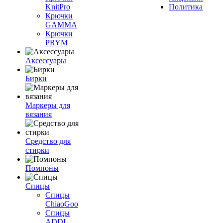
KnitPro
Политика
Крючки
GAMMA
Крючки
PRYM
Аксессуары
Бирки
Маркеры для
вязания
Средство для
стирки
Помпоны
Спицы
Спицы
ChiaoGoo
Спицы
ADDI