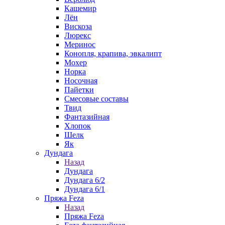
Кашемир
Лён
Вискоза
Люрекс
Меринос
Конопля, крапива, эвкалипт
Мохер
Норка
Носочная
Пайетки
Смесовые составы
Твид
Фантазийная
Хлопок
Шелк
Як
Дундага
Назад
Дундага
Дундага 6/2
Дундага 6/1
Пряжа Feza
Назад
Пряжа Feza