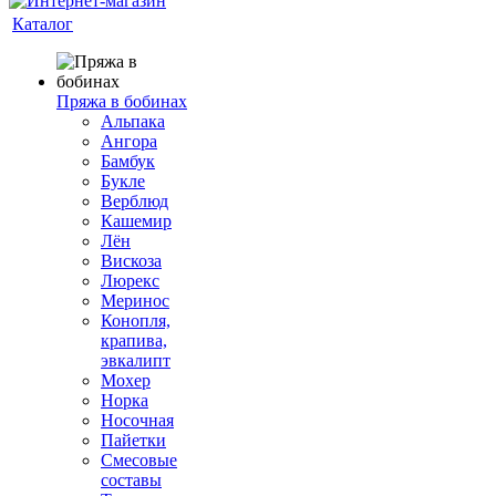
Каталог
Пряжа в бобинах
Альпака
Ангора
Бамбук
Букле
Верблюд
Кашемир
Лён
Вискоза
Люрекс
Меринос
Конопля,
крапива,
эвкалипт
Мохер
Норка
Носочная
Пайетки
Смесовые
составы