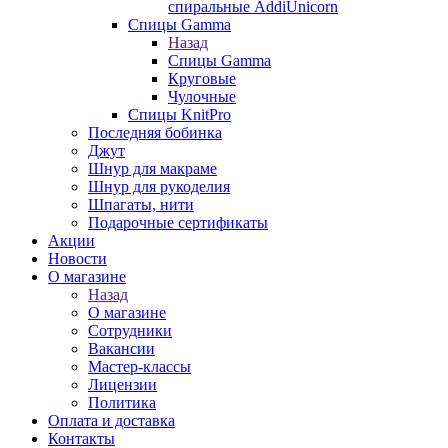
спиральные AddiUnicorn
Спицы Gamma
Назад
Спицы Gamma
Круговые
Чулочные
Спицы KnitPro
Последняя бобинка
Джут
Шнур для макраме
Шнур для рукоделия
Шпагаты, нити
Подарочные сертификаты
Акции
Новости
О магазине
Назад
О магазине
Сотрудники
Вакансии
Мастер-классы
Лицензии
Политика
Оплата и доставка
Контакты