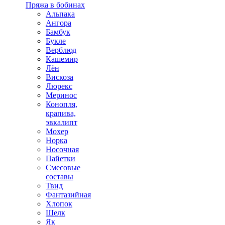
Пряжа в бобинах
Альпака
Ангора
Бамбук
Букле
Верблюд
Кашемир
Лён
Вискоза
Люрекс
Меринос
Конопля,
крапива,
эвкалипт
Мохер
Норка
Носочная
Пайетки
Смесовые
составы
Твид
Фантазийная
Хлопок
Шелк
Як