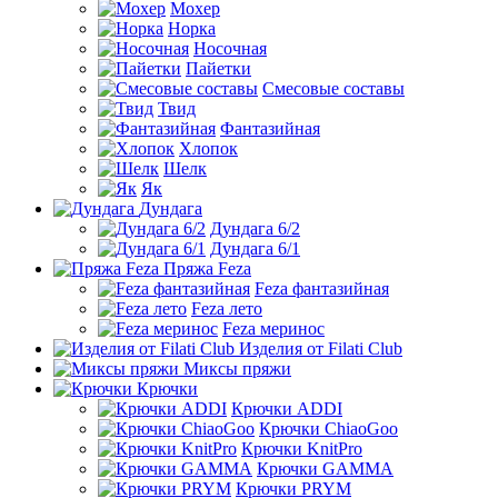
Мохер
Норка
Носочная
Пайетки
Смесовые составы
Твид
Фантазийная
Хлопок
Шелк
Як
Дундага
Дундага 6/2
Дундага 6/1
Пряжа Feza
Feza фантазийная
Feza лето
Feza меринос
Изделия от Filati Club
Миксы пряжи
Крючки
Крючки ADDI
Крючки ChiaoGoo
Крючки KnitPro
Крючки GAMMA
Крючки PRYM