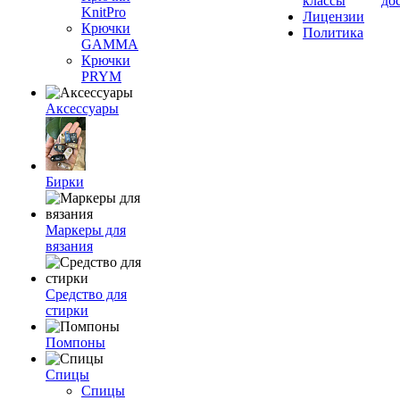
классы
до
KnitPro
Лицензии
Крючки
Политика
GAMMA
Крючки
PRYM
Аксессуары
Бирки
Маркеры для
вязания
Средство для
стирки
Помпоны
Спицы
Спицы