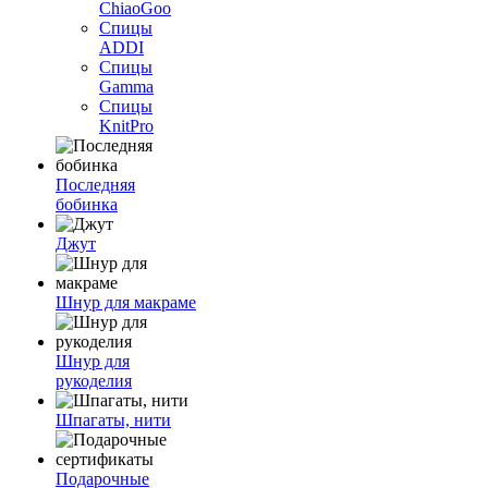
ChiaoGoo
Спицы
ADDI
Спицы
Gamma
Спицы
KnitPro
Последняя
бобинка
Джут
Шнур для макраме
Шнур для
рукоделия
Шпагаты, нити
Подарочные