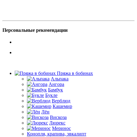
Персональные рекомендации
Пряжа в бобинах
Альпака
Ангора
Бамбук
Букле
Верблюд
Кашемир
Лён
Вискоза
Люрекс
Меринос
Конопля, крапива, эвкалипт