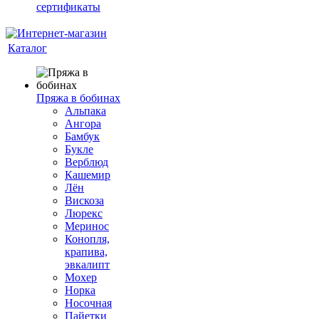
сертификаты
Каталог
Пряжа в бобинах
Альпака
Ангора
Бамбук
Букле
Верблюд
Кашемир
Лён
Вискоза
Люрекс
Меринос
Конопля,
крапива,
эвкалипт
Мохер
Норка
Носочная
Пайетки