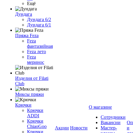
Ещё
Дундага
Дундага 6/2
Дундага 6/1
Пряжа Feza
Feza
фантазийная
Feza лето
Feza
меринос
Изделия от Filati
Club
Миксы пряжи
Крючки
О магазине
Крючки
ADDI
Сотрудники
Крючки
Вакансии
Оп
ChiaoGoo
Акции
Новости
Мастер-
и
Крючки