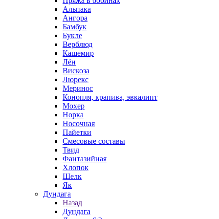
Пряжа в бобинах
Альпака
Ангора
Бамбук
Букле
Верблюд
Кашемир
Лён
Вискоза
Люрекс
Меринос
Конопля, крапива, эвкалипт
Мохер
Норка
Носочная
Пайетки
Смесовые составы
Твид
Фантазийная
Хлопок
Шелк
Як
Дундага
Назад
Дундага