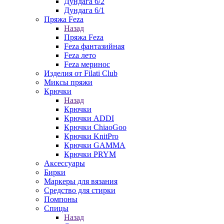
Дундага 6/2
Дундага 6/1
Пряжа Feza
Назад
Пряжа Feza
Feza фантазийная
Feza лето
Feza меринос
Изделия от Filati Club
Миксы пряжи
Крючки
Назад
Крючки
Крючки ADDI
Крючки ChiaoGoo
Крючки KnitPro
Крючки GAMMA
Крючки PRYM
Аксессуары
Бирки
Маркеры для вязания
Средство для стирки
Помпоны
Спицы
Назад