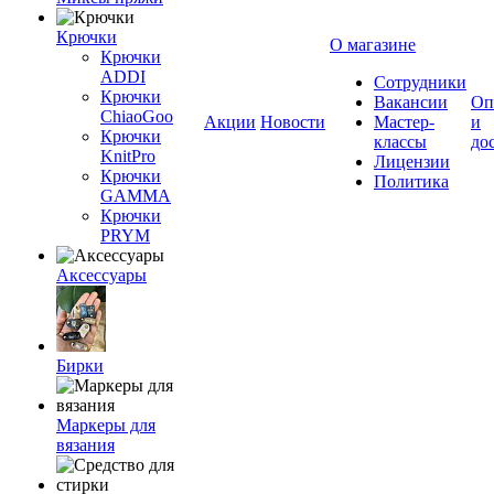
Крючки
О магазине
Крючки
ADDI
Сотрудники
Крючки
Вакансии
Оп
ChiaoGoo
Акции
Новости
Мастер-
и
Крючки
классы
до
KnitPro
Лицензии
Крючки
Политика
GAMMA
Крючки
PRYM
Аксессуары
Бирки
Маркеры для
вязания