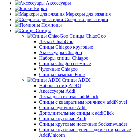
Аксессуары
Бирки
Маркеры для вязания
Средство для стирки
Помпоны
Спицы
Спицы ChiaoGoo
Лески ChiaoGoo
Cпицы Сhiagoo круговые
Аксессуары Chiagoo
Наборы спицы Chiagoo
Спицы Chiagoo сьемные
Чулочные Chiagoo
Спицы съемные Forte
Спицы ADDI
Наборы спиц ADDI
Аксессуары Addi
Леска для системы addiClick
Спицы с квадратным кончиком addiNovel
Спицы чулочные Addi
Дополнительные спицы к addiClick
Спицы круговые Addi
Спицы круговые носочные Sockenwunder
Спицы круговые супергладкие спиральные
AddiUnicorn