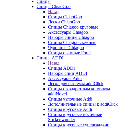
Спицы
Спицы ChiaoGoo
Назад
Спицы ChiaoGoo
Лески ChiaoGoo
Cпицы Сhiagoo круговые
Аксессуары Chiagoo
Наборы спицы Chiagoo
Спицы Chiagoo сьемные
Чулочные Chiagoo
Спицы съемные Forte
Спицы ADDI
Назад
Спицы ADDI
Наборы спиц ADDI
Аксессуары Addi
Леска для системы addiClick
Спицы с квадратным кончиком
addiNovel
Спицы чулочные Addi
Дополнительные спицы к addiClick
Спицы круговые Addi
Спицы круговые носочные
Sockenwunder
Спицы круговые супергладкие