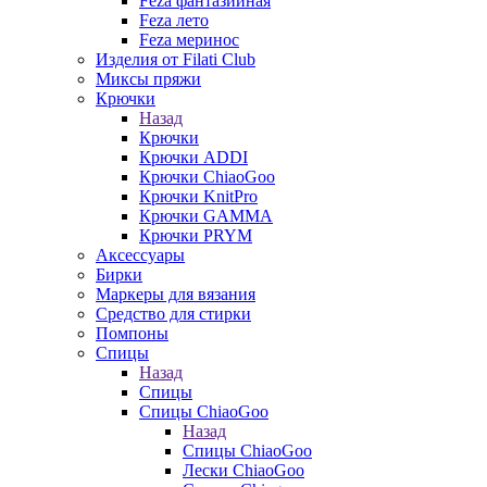
Feza фантазийная
Feza лето
Feza меринос
Изделия от Filati Club
Миксы пряжи
Крючки
Назад
Крючки
Крючки ADDI
Крючки ChiaoGoo
Крючки KnitPro
Крючки GAMMA
Крючки PRYM
Аксессуары
Бирки
Маркеры для вязания
Средство для стирки
Помпоны
Спицы
Назад
Спицы
Спицы ChiaoGoo
Назад
Спицы ChiaoGoo
Лески ChiaoGoo