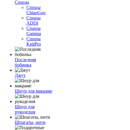
Спицы
Спицы
ChiaoGoo
Спицы
ADDI
Спицы
Gamma
Спицы
KnitPro
Последняя
бобинка
Джут
Шнур для макраме
Шнур для
рукоделия
Шпагаты, нити