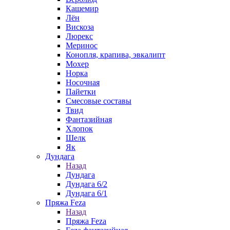
Кашемир
Лён
Вискоза
Люрекс
Меринос
Конопля, крапива, эвкалипт
Мохер
Норка
Носочная
Пайетки
Смесовые составы
Твид
Фантазийная
Хлопок
Шелк
Як
Дундага
Назад
Дундага
Дундага 6/2
Дундага 6/1
Пряжа Feza
Назад
Пряжа Feza