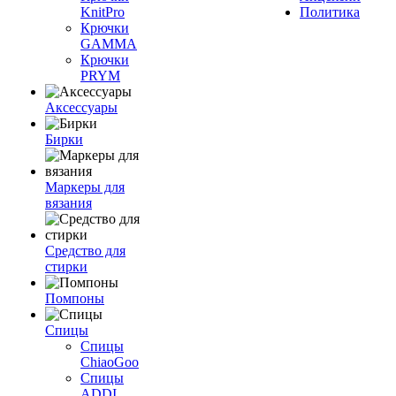
KnitPro
Политика
Крючки
GAMMA
Крючки
PRYM
Аксессуары
Бирки
Маркеры для
вязания
Средство для
стирки
Помпоны
Спицы
Спицы
ChiaoGoo
Спицы
ADDI