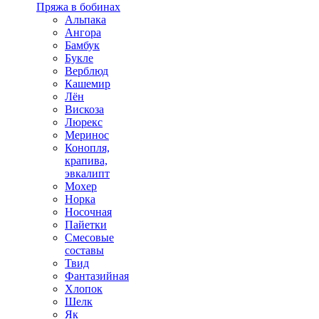
Пряжа в бобинах
Альпака
Ангора
Бамбук
Букле
Верблюд
Кашемир
Лён
Вискоза
Люрекс
Меринос
Конопля,
крапива,
эвкалипт
Мохер
Норка
Носочная
Пайетки
Смесовые
составы
Твид
Фантазийная
Хлопок
Шелк
Як