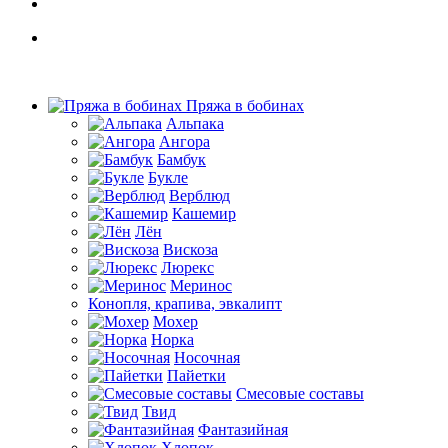
Пряжа в бобинах
Альпака
Ангора
Бамбук
Букле
Верблюд
Кашемир
Лён
Вискоза
Люрекс
Меринос
Конопля, крапива, эвкалипт
Мохер
Норка
Носочная
Пайетки
Смесовые составы
Твид
Фантазийная
Хлопок