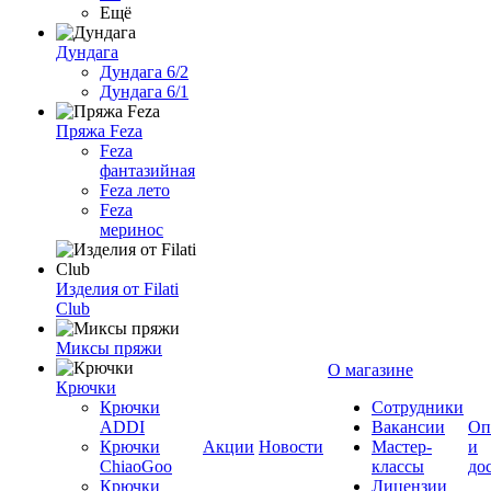
Ещё
Дундага
Дундага 6/2
Дундага 6/1
Пряжа Feza
Feza
фантазийная
Feza лето
Feza
меринос
Изделия от Filati
Club
Миксы пряжи
О магазине
Крючки
Крючки
Сотрудники
ADDI
Вакансии
Оп
Крючки
Акции
Новости
Мастер-
и
ChiaoGoo
классы
до
Крючки
Лицензии