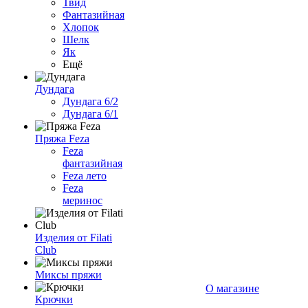
Твид
Фантазийная
Хлопок
Шелк
Як
Ещё
Дундага
Дундага 6/2
Дундага 6/1
Пряжа Feza
Feza
фантазийная
Feza лето
Feza
меринос
Изделия от Filati
Club
Миксы пряжи
О магазине
Крючки