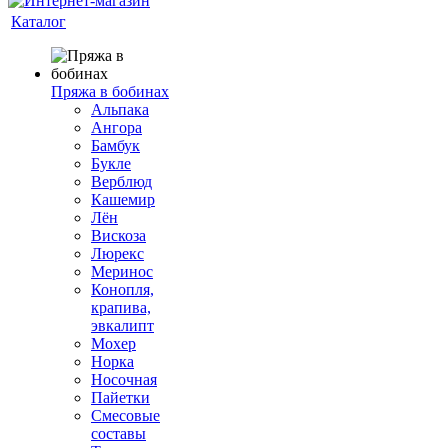
Каталог
Пряжа в бобинах
Альпака
Ангора
Бамбук
Букле
Верблюд
Кашемир
Лён
Вискоза
Люрекс
Меринос
Конопля,
крапива,
эвкалипт
Мохер
Норка
Носочная
Пайетки
Смесовые
составы