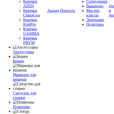
Крючки
Сотрудники
ADDI
Вакансии
Оп
Крючки
Акции
Новости
Мастер-
и
ChiaoGoo
классы
до
Крючки
Лицензии
KnitPro
Политика
Крючки
GAMMA
Крючки
PRYM
Аксессуары
Бирки
Маркеры для
вязания
Средство для
стирки
Помпоны