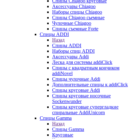
Cпицы Сhiagoo круговые
Аксессуары Chiagoo
Наборы спицы Chiagoo
Спицы Chiagoo сьемные
Чулочные Chiagoo
Спицы съемные Forte
Спицы ADDI
Назад
Спицы ADDI
Наборы спиц ADDI
Аксессуары Addi
Леска для системы addiClick
Спицы с квадратным кончиком
addiNovel
Спицы чулочные Addi
Дополнительные спицы к addiClick
Спицы круговые Addi
Спицы круговые носочные
Sockenwunder
Спицы круговые супергладкие
спиральные AddiUnicorn
Спицы Gamma
Назад
Спицы Gamma
Круговые