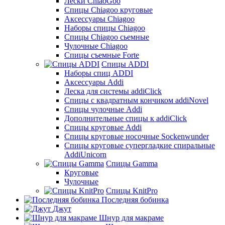
Лески ChiaoGoo
Cпицы Сhiagoo круговые
Аксессуары Chiagoo
Наборы спицы Chiagoo
Спицы Chiagoo сьемные
Чулочные Chiagoo
Спицы съемные Forte
Спицы ADDI
Наборы спиц ADDI
Аксессуары Addi
Леска для системы addiClick
Спицы с квадратным кончиком addiNovel
Спицы чулочные Addi
Дополнительные спицы к addiClick
Спицы круговые Addi
Спицы круговые носочные Sockenwunder
Спицы круговые супергладкие спиральные
AddiUnicorn
Спицы Gamma
Круговые
Чулочные
Спицы KnitPro
Последняя бобинка
Джут
Шнур для макраме