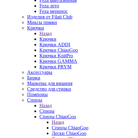
Feza фантазийная
Feza лето
Feza меринос
Изделия от Filati Club
Миксы пряжи
Крючки
Назад
Крючки
Крючки ADDI
Крючки ChiaoGoo
Крючки KnitPro
Крючки GAMMA
Крючки PRYM
Аксессуары
Бирки
Маркеры для вязания
Средство для стирки
Помпоны
Спицы
Назад
Спицы
Спицы ChiaoGoo
Назад
Спицы ChiaoGoo
Лески ChiaoGoo