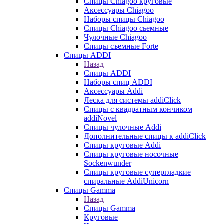
Cпицы Сhiagoo круговые
Аксессуары Chiagoo
Наборы спицы Chiagoo
Спицы Chiagoo сьемные
Чулочные Chiagoo
Спицы съемные Forte
Спицы ADDI
Назад
Спицы ADDI
Наборы спиц ADDI
Аксессуары Addi
Леска для системы addiClick
Спицы с квадратным кончиком
addiNovel
Спицы чулочные Addi
Дополнительные спицы к addiClick
Спицы круговые Addi
Спицы круговые носочные
Sockenwunder
Спицы круговые супергладкие
спиральные AddiUnicorn
Спицы Gamma
Назад
Спицы Gamma
Круговые