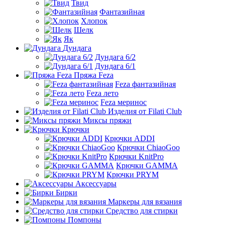
Твид
Фантазийная
Хлопок
Шелк
Як
Дундага
Дундага 6/2
Дундага 6/1
Пряжа Feza
Feza фантазийная
Feza лето
Feza меринос
Изделия от Filati Club
Миксы пряжи
Крючки
Крючки ADDI
Крючки ChiaoGoo
Крючки KnitPro
Крючки GAMMA
Крючки PRYM
Аксессуары
Бирки
Маркеры для вязания
Средство для стирки
Помпоны