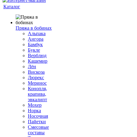
Каталог
Пряжа в бобинах
Альпака
Ангора
Бамбук
Букле
Верблюд
Кашемир
Лён
Вискоза
Люрекс
Меринос
Конопля,
крапива,
эвкалипт
Мохер
Норка
Носочная
Пайетки
Смесовые
составы