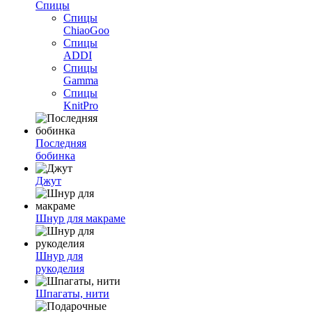
Спицы
Спицы
ChiaoGoo
Спицы
ADDI
Спицы
Gamma
Спицы
KnitPro
Последняя
бобинка
Джут
Шнур для макраме
Шнур для
рукоделия
Шпагаты, нити