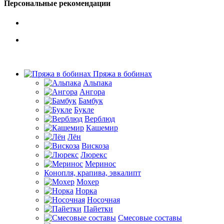
Персональные рекомендации
Пряжа в бобинах
Альпака
Ангора
Бамбук
Букле
Верблюд
Кашемир
Лён
Вискоза
Люрекс
Меринос
Конопля, крапива, эвкалипт
Мохер
Норка
Носочная
Пайетки
Смесовые составы