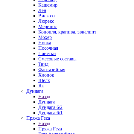
Кашемир
Лён
Вискоза
Люрекс
Меринос
Конопля, крапива, эвкалипт
Мохер
Норка
Носочная
Пайетки
Смесовые составы
Твид
Фантазийная
Хлопок
Шелк
Як
Дундага
Назад
Дундага
Дундага 6/2
Дундага 6/1
Пряжа Feza
Назад
Пряжа Feza