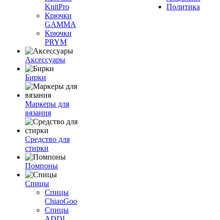
KnitPro
Политика
Крючки
GAMMA
Крючки
PRYM
Аксессуары
Бирки
Маркеры для
вязания
Средство для
стирки
Помпоны
Спицы
Спицы
ChiaoGoo
Спицы
ADDI