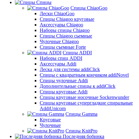
Спицы
Спицы ChiaoGoo
Лески ChiaoGoo
Cпицы Сhiagoo круговые
Аксессуары Chiagoo
Наборы спицы Chiagoo
Спицы Chiagoo сьемные
Чулочные Chiagoo
Спицы съемные Forte
Спицы ADDI
Наборы спиц ADDI
Аксессуары Addi
Леска для системы addiClick
Спицы с квадратным кончиком addiNovel
Спицы чулочные Addi
Дополнительные спицы к addiClick
Спицы круговые Addi
Спицы круговые носочные Sockenwunder
Спицы круговые супергладкие спиральные
AddiUnicorn
Спицы Gamma
Круговые
Чулочные
Спицы KnitPro
Последняя бобинка