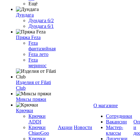
Ещё
Дундага
Дундага 6/2
Дундага 6/1
Пряжа Feza
Feza
фантазийная
Feza лето
Feza
меринос
Изделия от Filati
Club
Миксы пряжи
О магазине
Крючки
Крючки
Сотрудники
ADDI
Вакансии
Оп
Крючки
Акции
Новости
Мастер-
и
ChiaoGoo
классы
до
Крючки
Лицензии