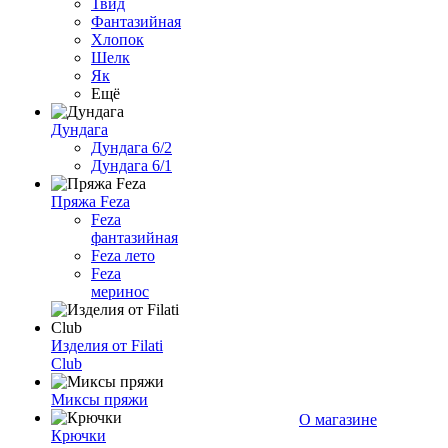
Твид
Фантазийная
Хлопок
Шелк
Як
Ещё
Дундага
Дундага 6/2
Дундага 6/1
Пряжа Feza
Feza
фантазийная
Feza лето
Feza
меринос
Изделия от Filati
Club
Миксы пряжи
О магазине
Крючки