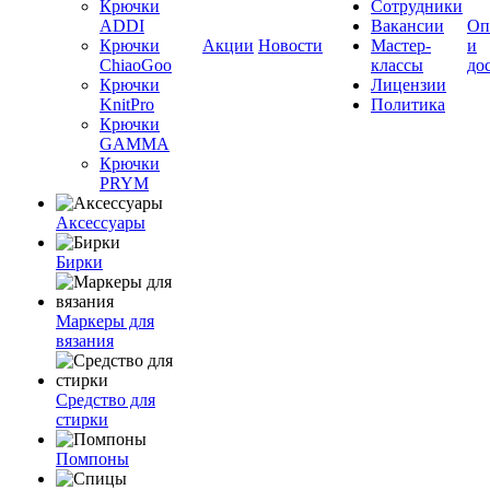
Крючки
Сотрудники
ADDI
Вакансии
Оп
Крючки
Акции
Новости
Мастер-
и
ChiaoGoo
классы
до
Крючки
Лицензии
KnitPro
Политика
Крючки
GAMMA
Крючки
PRYM
Аксессуары
Бирки
Маркеры для
вязания
Средство для
стирки
Помпоны