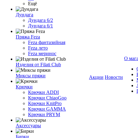
Ещё
Дундага
Дундага 6/2
Дундага 6/1
Пряжа Feza
Feza фантазийная
Feza лето
Feza меринос
О маг
Изделия от Filati Club
Миксы пряжи
Акции
Новости
Крючки
Крючки ADDI
Крючки ChiaoGoo
Крючки KnitPro
Крючки GAMMA
Крючки PRYM
Аксессуары
Бирки