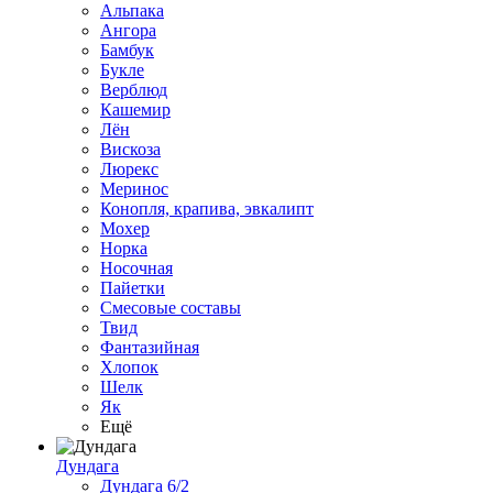
Альпака
Ангора
Бамбук
Букле
Верблюд
Кашемир
Лён
Вискоза
Люрекс
Меринос
Конопля, крапива, эвкалипт
Мохер
Норка
Носочная
Пайетки
Смесовые составы
Твид
Фантазийная
Хлопок
Шелк
Як
Ещё
Дундага
Дундага 6/2