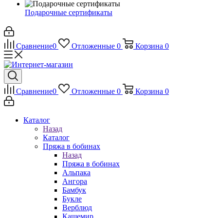
Подарочные сертификаты
Сравнение
0
Отложенные
0
Корзина
0
Сравнение
0
Отложенные
0
Корзина
0
Каталог
Назад
Каталог
Пряжа в бобинах
Назад
Пряжа в бобинах
Альпака
Ангора
Бамбук
Букле
Верблюд
Кашемир