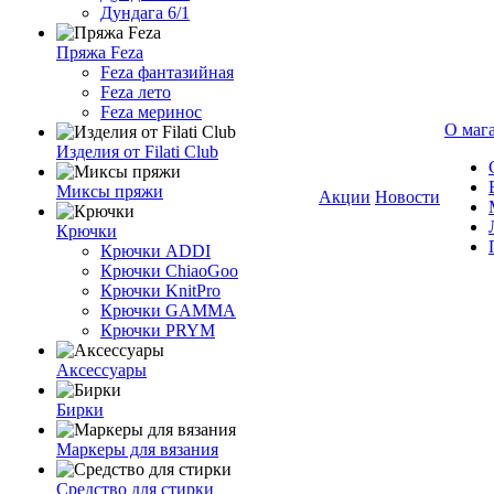
Дундага 6/1
Пряжа Feza
Feza фантазийная
Feza лето
Feza меринос
О маг
Изделия от Filati Club
Миксы пряжи
Акции
Новости
Крючки
Крючки ADDI
Крючки ChiaoGoo
Крючки KnitPro
Крючки GAMMA
Крючки PRYM
Аксессуары
Бирки
Маркеры для вязания
Средство для стирки