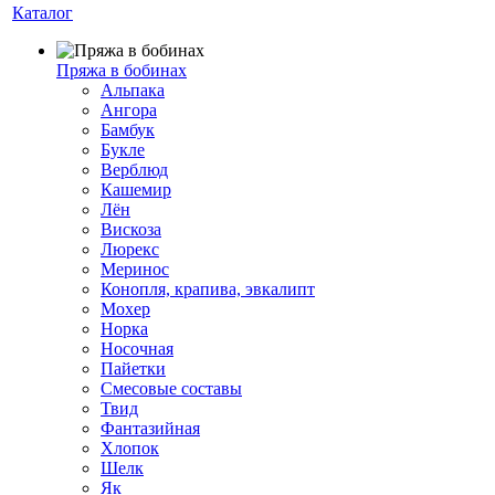
Каталог
Пряжа в бобинах
Альпака
Ангора
Бамбук
Букле
Верблюд
Кашемир
Лён
Вискоза
Люрекс
Меринос
Конопля, крапива, эвкалипт
Мохер
Норка
Носочная
Пайетки
Смесовые составы
Твид
Фантазийная
Хлопок
Шелк
Як