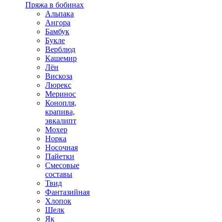
Пряжа в бобинах
Альпака
Ангора
Бамбук
Букле
Верблюд
Кашемир
Лён
Вискоза
Люрекс
Меринос
Конопля,
крапива,
эвкалипт
Мохер
Норка
Носочная
Пайетки
Смесовые
составы
Твид
Фантазийная
Хлопок
Шелк
Як