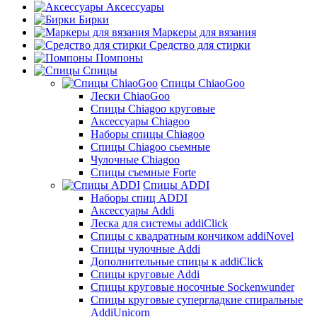
Аксессуары
Бирки
Маркеры для вязания
Средство для стирки
Помпоны
Спицы
Спицы ChiaoGoo
Лески ChiaoGoo
Cпицы Сhiagoo круговые
Аксессуары Chiagoo
Наборы спицы Chiagoo
Спицы Chiagoo сьемные
Чулочные Chiagoo
Спицы съемные Forte
Спицы ADDI
Наборы спиц ADDI
Аксессуары Addi
Леска для системы addiClick
Спицы с квадратным кончиком addiNovel
Спицы чулочные Addi
Дополнительные спицы к addiClick
Спицы круговые Addi
Спицы круговые носочные Sockenwunder
Спицы круговые супергладкие спиральные
AddiUnicorn