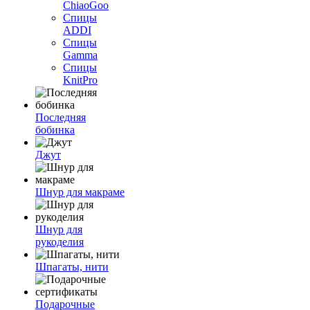
ChiaoGoo
Спицы
ADDI
Спицы
Gamma
Спицы
KnitPro
Последняя
бобинка
Джут
Шнур для макраме
Шнур для
рукоделия
Шпагаты, нити
Подарочные