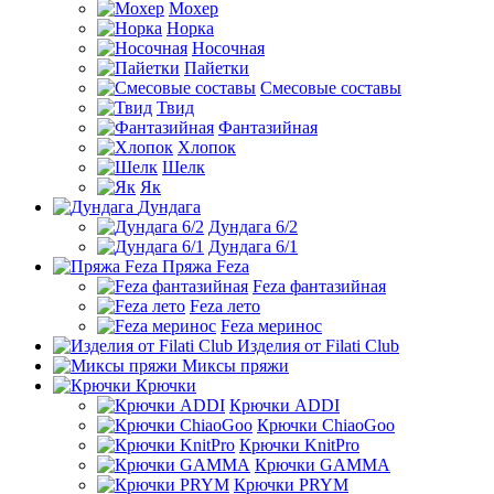
Мохер
Норка
Носочная
Пайетки
Смесовые составы
Твид
Фантазийная
Хлопок
Шелк
Як
Дундага
Дундага 6/2
Дундага 6/1
Пряжа Feza
Feza фантазийная
Feza лето
Feza меринос
Изделия от Filati Club
Миксы пряжи
Крючки
Крючки ADDI
Крючки ChiaoGoo
Крючки KnitPro
Крючки GAMMA
Крючки PRYM