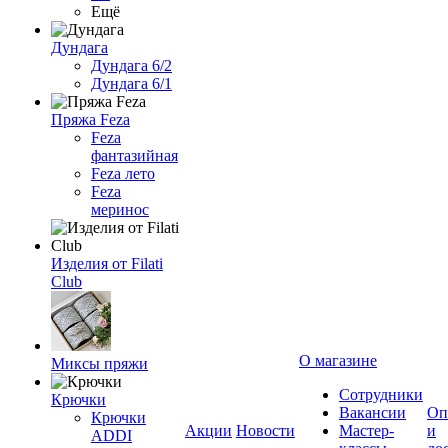
Ещё
Дундага
Дундага 6/2
Дундага 6/1
Пряжа Feza
Feza
фантазийная
Feza лето
Feza
меринос
Изделия от Filati
Club
О магазине
Миксы пряжи
Сотрудники
Крючки
Вакансии
Оп
Крючки
Акции
Новости
Мастер-
и
ADDI