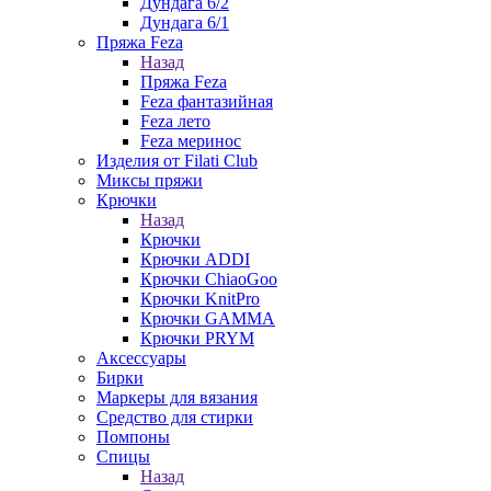
Дундага 6/2
Дундага 6/1
Пряжа Feza
Назад
Пряжа Feza
Feza фантазийная
Feza лето
Feza меринос
Изделия от Filati Club
Миксы пряжи
Крючки
Назад
Крючки
Крючки ADDI
Крючки ChiaoGoo
Крючки KnitPro
Крючки GAMMA
Крючки PRYM
Аксессуары
Бирки
Маркеры для вязания
Средство для стирки
Помпоны
Спицы
Назад