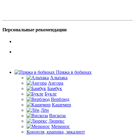
Персональные рекомендации
Пряжа в бобинах
Альпака
Ангора
Бамбук
Букле
Верблюд
Кашемир
Лён
Вискоза
Люрекс
Меринос
Конопля, крапива, эвкалипт