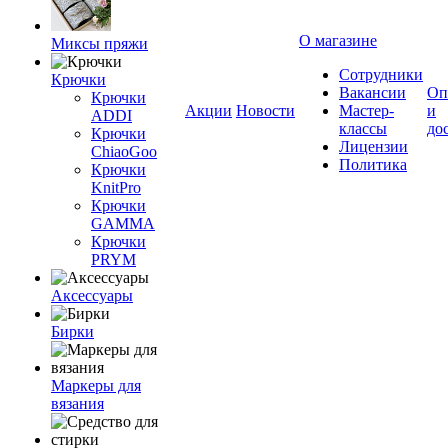
О магазине
Миксы пряжи
Сотрудники
Крючки
Вакансии
Оп
Крючки
Акции
Новости
Мастер-
и
ADDI
классы
до
Крючки
Лицензии
ChiaoGoo
Политика
Крючки
KnitPro
Крючки
GAMMA
Крючки
PRYM
Аксессуары
Бирки
Маркеры для
вязания