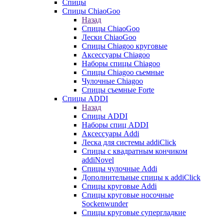
Спицы
Спицы ChiaoGoo
Назад
Спицы ChiaoGoo
Лески ChiaoGoo
Cпицы Сhiagoo круговые
Аксессуары Chiagoo
Наборы спицы Chiagoo
Спицы Chiagoo сьемные
Чулочные Chiagoo
Спицы съемные Forte
Спицы ADDI
Назад
Спицы ADDI
Наборы спиц ADDI
Аксессуары Addi
Леска для системы addiClick
Спицы с квадратным кончиком
addiNovel
Спицы чулочные Addi
Дополнительные спицы к addiClick
Спицы круговые Addi
Спицы круговые носочные
Sockenwunder
Спицы круговые супергладкие