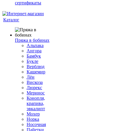
сертификаты
Каталог
Пряжа в бобинах
Альпака
Ангора
Бамбук
Букле
Верблюд
Кашемир
Лён
Вискоза
Люрекс
Меринос
Конопля,
крапива,
эвкалипт
Мохер
Норка
Носочная
Пайетки