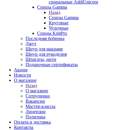
спиральные AddiUnicorn
Спицы Gamma
Назад
Спицы Gamma
Круговые
Чулочные
Спицы KnitPro
Последняя бобинка
Джут
Шнур для макраме
Шнур для рукоделия
Шпагаты, нити
Подарочные сертификаты
Акции
Новости
О магазине
Назад
О магазине
Сотрудники
Вакансии
Мастер-классы
Лицензии
Политика
Оплата и доставка
Контакты