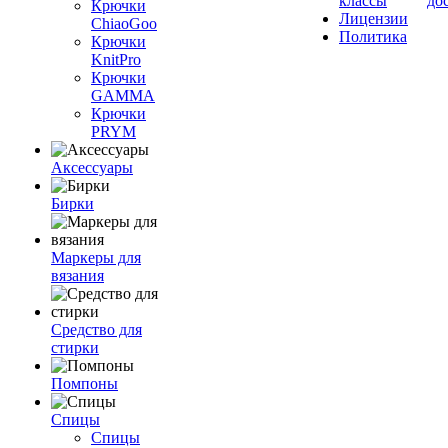
классы
до
Крючки
Лицензии
ChiaoGoo
Политика
Крючки
KnitPro
Крючки
GAMMA
Крючки
PRYM
Аксессуары
Бирки
Маркеры для
вязания
Средство для
стирки
Помпоны
Спицы
Спицы