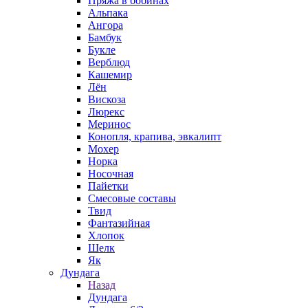
Пряжа в бобинах
Альпака
Ангора
Бамбук
Букле
Верблюд
Кашемир
Лён
Вискоза
Люрекс
Меринос
Конопля, крапива, эвкалипт
Мохер
Норка
Носочная
Пайетки
Смесовые составы
Твид
Фантазийная
Хлопок
Шелк
Як
Дундага
Назад
Дундага