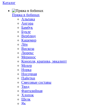
Каталог
Пряжа в бобинах
Альпака
Ангора
Бамбук
Букле
Верблюд
Кашемир
Лён
Вискоза
Люрекс
Меринос
Конопля, крапива, эвкалипт
Мохер
Норка
Носочная
Пайетки
Смесовые составы
Твид
Фантазийная
Хлопок
Шелк
Як