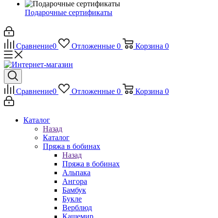
Подарочные сертификаты
Сравнение
0
Отложенные
0
Корзина
0
Сравнение
0
Отложенные
0
Корзина
0
Каталог
Назад
Каталог
Пряжа в бобинах
Назад
Пряжа в бобинах
Альпака
Ангора
Бамбук
Букле
Верблюд
Кашемир