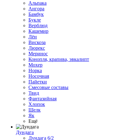
Альпака
Ангора
Бамбук
Букле
Верблюд
Кашемир
Лён
Вискоза
Люрекс
Меринос
Конопля, крапива, эвкалипт
Мохер
Норка
Носочная
Пайетки
Смесовые составы
Твид
Фантазийная
Хлопок
Шелк
Як
Ещё
Дундага
Дундага 6/2