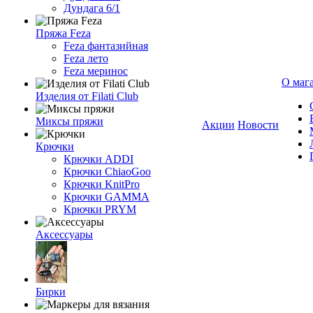
Дундага 6/1
Пряжа Feza
Feza фантазийная
Feza лето
Feza меринос
О маг
Изделия от Filati Club
Миксы пряжи
Акции
Новости
Крючки
Крючки ADDI
Крючки ChiaoGoo
Крючки KnitPro
Крючки GAMMA
Крючки PRYM
Аксессуары
Бирки