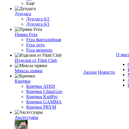
Ещё
Дундага
Дундага 6/2
Дундага 6/1
Пряжа Feza
Feza фантазийная
Feza лето
Feza меринос
О маг
Изделия от Filati Club
Миксы пряжи
Акции
Новости
Крючки
Крючки ADDI
Крючки ChiaoGoo
Крючки KnitPro
Крючки GAMMA
Крючки PRYM
Аксессуары