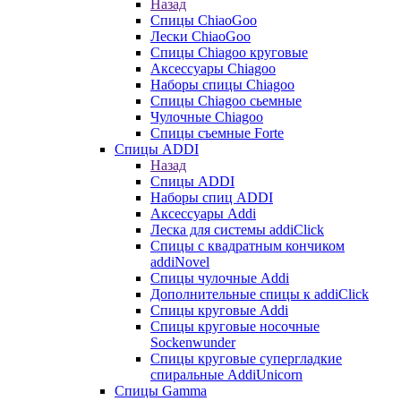
Назад
Спицы ChiaoGoo
Лески ChiaoGoo
Cпицы Сhiagoo круговые
Аксессуары Chiagoo
Наборы спицы Chiagoo
Спицы Chiagoo сьемные
Чулочные Chiagoo
Спицы съемные Forte
Спицы ADDI
Назад
Спицы ADDI
Наборы спиц ADDI
Аксессуары Addi
Леска для системы addiClick
Спицы с квадратным кончиком
addiNovel
Спицы чулочные Addi
Дополнительные спицы к addiClick
Спицы круговые Addi
Спицы круговые носочные
Sockenwunder
Спицы круговые супергладкие
спиральные AddiUnicorn
Спицы Gamma