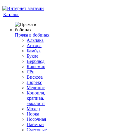
Каталог
Пряжа в бобинах
Альпака
Ангора
Бамбук
Букле
Верблюд
Кашемир
Лён
Вискоза
Люрекс
Меринос
Конопля,
крапива,
эвкалипт
Мохер
Норка
Носочная
Пайетки
Смесовые