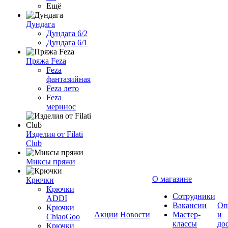
Ещё
Дундага
Дундага 6/2
Дундага 6/1
Пряжа Feza
Feza
фантазийная
Feza лето
Feza
меринос
Изделия от Filati
Club
Миксы пряжи
О магазине
Крючки
Крючки
Сотрудники
ADDI
Вакансии
Оп
Крючки
Акции
Новости
Мастер-
и
ChiaoGoo
классы
до
Крючки