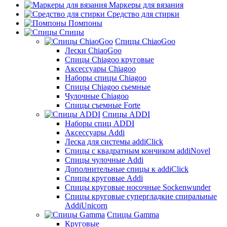
Маркеры для вязания
Средство для стирки
Помпоны
Спицы
Спицы ChiaoGoo
Лески ChiaoGoo
Cпицы Сhiagoo круговые
Аксессуары Chiagoo
Наборы спицы Chiagoo
Спицы Chiagoo сьемные
Чулочные Chiagoo
Спицы съемные Forte
Спицы ADDI
Наборы спиц ADDI
Аксессуары Addi
Леска для системы addiClick
Спицы с квадратным кончиком addiNovel
Спицы чулочные Addi
Дополнительные спицы к addiClick
Спицы круговые Addi
Спицы круговые носочные Sockenwunder
Спицы круговые супергладкие спиральные
AddiUnicorn
Спицы Gamma
Круговые