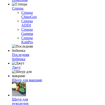
Спицы
Спицы
ChiaoGoo
Спицы
ADDI
Спицы
Gamma
Спицы
KnitPro
Последняя
бобинка
Джут
Шнур для макраме
Шнур для
рукоделия