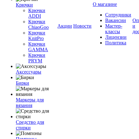
О магазине
Крючки
Крючки
Сотрудники
ADDI
Вакансии
Оп
Крючки
Акции
Новости
Мастер-
и
ChiaoGoo
классы
до
Крючки
Лицензии
KnitPro
Политика
Крючки
GAMMA
Крючки
PRYM
Аксессуары
Бирки
Маркеры для
вязания
Средство для
стирки
Помпоны