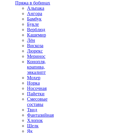
Пряжа в бобинах
Альпака
Ангора
Бамбук
Букле
Верблюд
Кашемир
Лён
Вискоза
Люрекс
Меринос
Конопля,
крапива,
эвкалипт
Мохер
Норка
Носочная
Пайетки
Смесовые
составы
Твид
Фантазийная
Хлопок
Шелк
Як