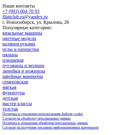
Наши контакты
+7 (993) 004 70 93
filaticlub.ru@yandex.ru
г. Новосибирск, ул. Крылова, 26
Популярные категории:
вязальные машины
цветные модели
валяния руками
иглы и наперстки
пяльцы
плюшевая
пуговицы и молнии
линейки и ножницы
швейные манекены
семеновская
мягкая
фурнитура
детская
мастер классы
толстая
Политика в отношении использования файлов cookie
Согласие на обработку персональных данных
Политика в отношении обработки персональных данных
Согласие на получение рекламно-информационных материалов