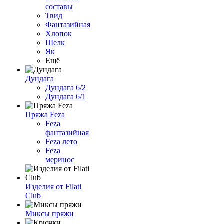
составы
Твид
Фантазийная
Хлопок
Шелк
Як
Ещё
Дундага
Дундага 6/2
Дундага 6/1
Пряжа Feza
Feza
фантазийная
Feza лето
Feza
меринос
Изделия от Filati
Club
Миксы пряжи