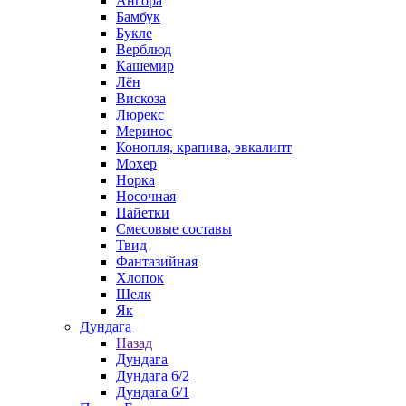
Ангора
Бамбук
Букле
Верблюд
Кашемир
Лён
Вискоза
Люрекс
Меринос
Конопля, крапива, эвкалипт
Мохер
Норка
Носочная
Пайетки
Смесовые составы
Твид
Фантазийная
Хлопок
Шелк
Як
Дундага
Назад
Дундага
Дундага 6/2
Дундага 6/1