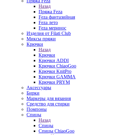
Пряжа Feza
Назад
Пряжа Feza
Feza фантазийная
Feza лето
Feza меринос
Изделия от Filati Club
Миксы пряжи
Крючки
Назад
Крючки
Крючки ADDI
Крючки ChiaoGoo
Крючки KnitPro
Крючки GAMMA
Крючки PRYM
Аксессуары
Бирки
Маркеры для вязания
Средство для стирки
Помпоны
Спицы
Назад
Спицы
Спицы ChiaoGoo