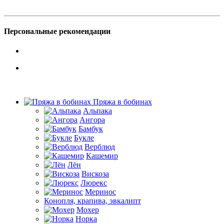
Персональные рекомендации
Пряжа в бобинах
Альпака
Ангора
Бамбук
Букле
Верблюд
Кашемир
Лён
Вискоза
Люрекс
Меринос
Конопля, крапива, эвкалипт
Мохер
Норка