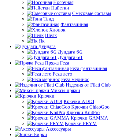
Носочная
Пайетки
Смесовые составы
Твид
Фантазийная
Хлопок
Шелк
Як
Дундага
Дундага 6/2
Дундага 6/1
Пряжа Feza
Feza фантазийная
Feza лето
Feza меринос
Изделия от Filati Club
Миксы пряжи
Крючки
Крючки ADDI
Крючки ChiaoGoo
Крючки KnitPro
Крючки GAMMA
Крючки PRYM
Аксессуары
Бирки