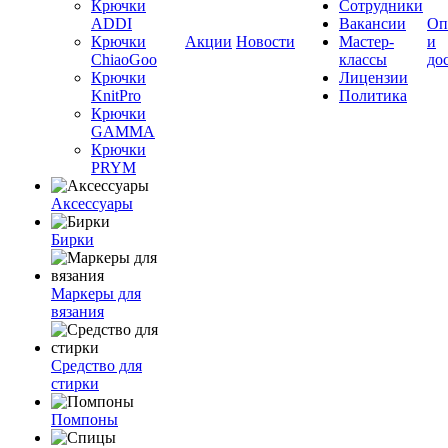
Крючки
Сотрудники
ADDI
Вакансии
Оп
Крючки
Акции
Новости
Мастер-
и
ChiaoGoo
классы
до
Крючки
Лицензии
KnitPro
Политика
Крючки
GAMMA
Крючки
PRYM
Аксессуары
Бирки
Маркеры для
вязания
Средство для
стирки
Помпоны