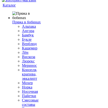
Каталог
Пряжа в бобинах
Альпака
Ангора
Бамбук
Букле
Верблюд
Кашемир
Лён
Вискоза
Люрекс
Меринос
Конопля,
крапива,
эвкалипт
Мохер
Норка
Носочная
Пайетки
Смесовые
составы