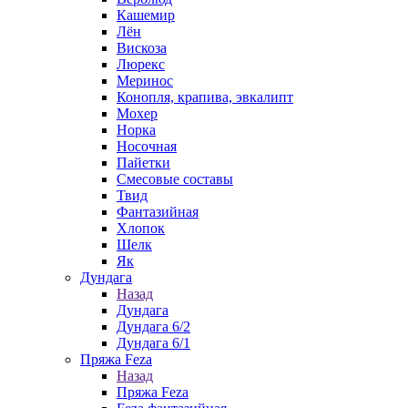
Кашемир
Лён
Вискоза
Люрекс
Меринос
Конопля, крапива, эвкалипт
Мохер
Норка
Носочная
Пайетки
Смесовые составы
Твид
Фантазийная
Хлопок
Шелк
Як
Дундага
Назад
Дундага
Дундага 6/2
Дундага 6/1
Пряжа Feza
Назад
Пряжа Feza