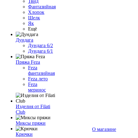
Твид
Фантазийная
Хлопок
Шелк
Як
Ещё
Дундага
Дундага 6/2
Дундага 6/1
Пряжа Feza
Feza
фантазийная
Feza лето
Feza
меринос
Изделия от Filati
Club
Миксы пряжи
О магазине
Крючки