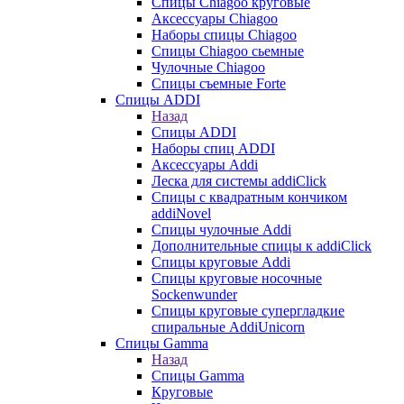
Cпицы Сhiagoo круговые
Аксессуары Chiagoo
Наборы спицы Chiagoo
Спицы Chiagoo сьемные
Чулочные Chiagoo
Спицы съемные Forte
Спицы ADDI
Назад
Спицы ADDI
Наборы спиц ADDI
Аксессуары Addi
Леска для системы addiClick
Спицы с квадратным кончиком
addiNovel
Спицы чулочные Addi
Дополнительные спицы к addiClick
Спицы круговые Addi
Спицы круговые носочные
Sockenwunder
Спицы круговые супергладкие
спиральные AddiUnicorn
Спицы Gamma
Назад
Спицы Gamma
Круговые