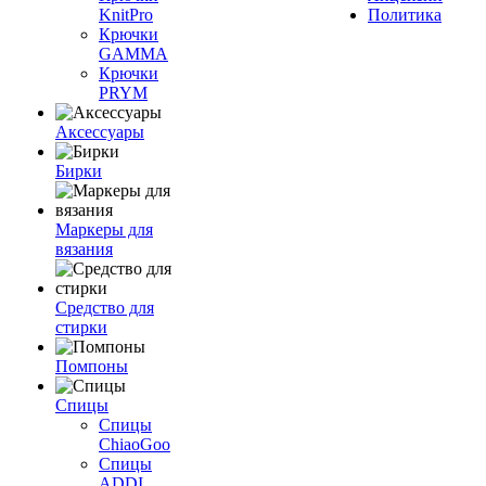
KnitPro
Политика
Крючки
GAMMA
Крючки
PRYM
Аксессуары
Бирки
Маркеры для
вязания
Средство для
стирки
Помпоны
Спицы
Спицы
ChiaoGoo
Спицы
ADDI