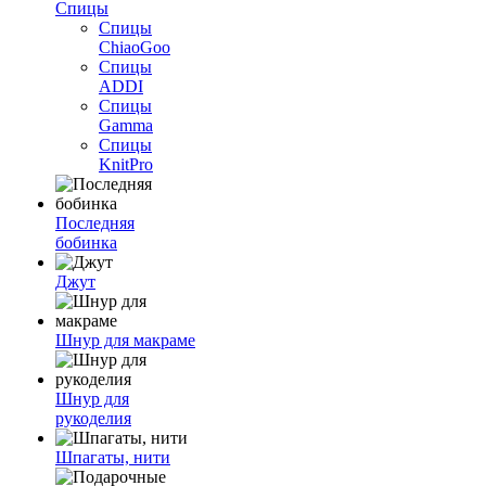
Спицы
Спицы
ChiaoGoo
Спицы
ADDI
Спицы
Gamma
Спицы
KnitPro
Последняя
бобинка
Джут
Шнур для макраме
Шнур для
рукоделия
Шпагаты, нити