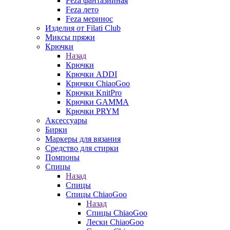
Feza фантазийная
Feza лето
Feza меринос
Изделия от Filati Club
Миксы пряжи
Крючки
Назад
Крючки
Крючки ADDI
Крючки ChiaoGoo
Крючки KnitPro
Крючки GAMMA
Крючки PRYM
Аксессуары
Бирки
Маркеры для вязания
Средство для стирки
Помпоны
Спицы
Назад
Спицы
Спицы ChiaoGoo
Назад
Спицы ChiaoGoo
Лески ChiaoGoo