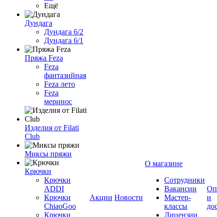
Ещё
Дундага
Дундага 6/2
Дундага 6/1
Пряжа Feza
Feza
фантазийная
Feza лето
Feza
меринос
Изделия от Filati
Club
Миксы пряжи
О магазине
Крючки
Крючки
Сотрудники
ADDI
Вакансии
Оп
Крючки
Акции
Новости
Мастер-
и
ChiaoGoo
классы
до
Крючки
Лицензии