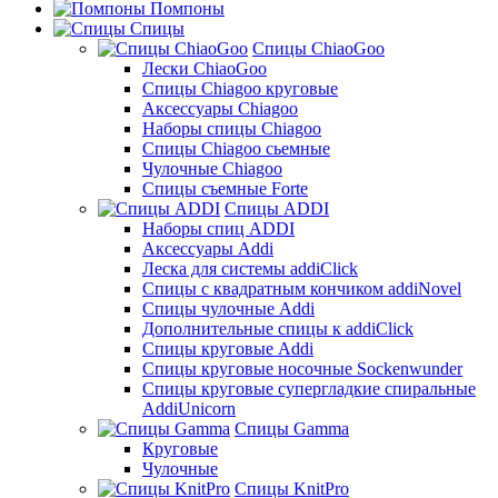
Помпоны
Спицы
Спицы ChiaoGoo
Лески ChiaoGoo
Cпицы Сhiagoo круговые
Аксессуары Chiagoo
Наборы спицы Chiagoo
Спицы Chiagoo сьемные
Чулочные Chiagoo
Спицы съемные Forte
Спицы ADDI
Наборы спиц ADDI
Аксессуары Addi
Леска для системы addiClick
Спицы с квадратным кончиком addiNovel
Спицы чулочные Addi
Дополнительные спицы к addiClick
Спицы круговые Addi
Спицы круговые носочные Sockenwunder
Спицы круговые супергладкие спиральные
AddiUnicorn
Спицы Gamma
Круговые
Чулочные
Спицы KnitPro