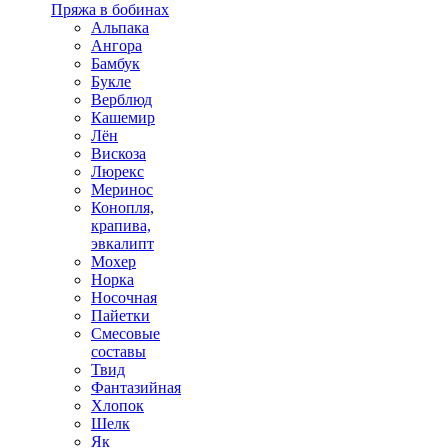
Пряжа в бобинах
Альпака
Ангора
Бамбук
Букле
Верблюд
Кашемир
Лён
Вискоза
Люрекс
Меринос
Конопля,
крапива,
эвкалипт
Мохер
Норка
Носочная
Пайетки
Смесовые
составы
Твид
Фантазийная
Хлопок
Шелк
Як