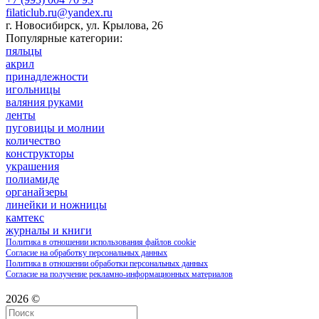
filaticlub.ru@yandex.ru
г. Новосибирск, ул. Крылова, 26
Популярные категории:
пяльцы
акрил
принадлежности
игольницы
валяния руками
ленты
пуговицы и молнии
количество
конструкторы
украшения
полиамиде
органайзеры
линейки и ножницы
камтекс
журналы и книги
Политика в отношении использования файлов cookie
Согласие на обработку персональных данных
Политика в отношении обработки персональных данных
Согласие на получение рекламно-информационных материалов
2026 ©