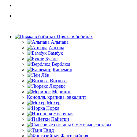
Пряжа в бобинах
Альпака
Ангора
Бамбук
Букле
Верблюд
Кашемир
Лён
Вискоза
Люрекс
Меринос
Конопля, крапива, эвкалипт
Мохер
Норка
Носочная
Пайетки
Смесовые составы
Твид
Фантазийная