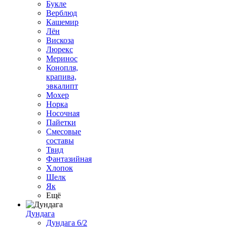
Букле
Верблюд
Кашемир
Лён
Вискоза
Люрекс
Меринос
Конопля,
крапива,
эвкалипт
Мохер
Норка
Носочная
Пайетки
Смесовые
составы
Твид
Фантазийная
Хлопок
Шелк
Як
Ещё
Дундага
Дундага 6/2