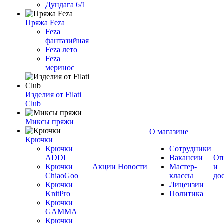
Дундага 6/1
Пряжа Feza
Feza
фантазийная
Feza лето
Feza
меринос
Изделия от Filati
Club
Миксы пряжи
О магазине
Крючки
Крючки
Сотрудники
ADDI
Вакансии
Оп
Крючки
Акции
Новости
Мастер-
и
ChiaoGoo
классы
до
Крючки
Лицензии
KnitPro
Политика
Крючки
GAMMA
Крючки