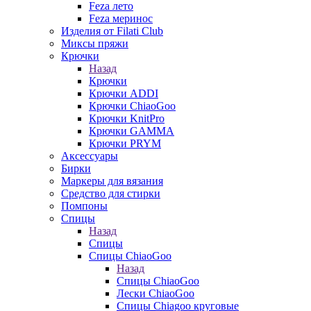
Feza лето
Feza меринос
Изделия от Filati Club
Миксы пряжи
Крючки
Назад
Крючки
Крючки ADDI
Крючки ChiaoGoo
Крючки KnitPro
Крючки GAMMA
Крючки PRYM
Аксессуары
Бирки
Маркеры для вязания
Средство для стирки
Помпоны
Спицы
Назад
Спицы
Спицы ChiaoGoo
Назад
Спицы ChiaoGoo
Лески ChiaoGoo
Cпицы Сhiagoo круговые