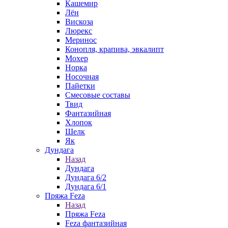
Кашемир
Лён
Вискоза
Люрекс
Меринос
Конопля, крапива, эвкалипт
Мохер
Норка
Носочная
Пайетки
Смесовые составы
Твид
Фантазийная
Хлопок
Шелк
Як
Дундага
Назад
Дундага
Дундага 6/2
Дундага 6/1
Пряжа Feza
Назад
Пряжа Feza
Feza фантазийная