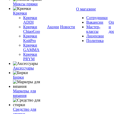
Миксы пряжи
О магазине
Крючки
Крючки
Сотрудники
ADDI
Вакансии
Оп
Крючки
Акции
Новости
Мастер-
и
ChiaoGoo
классы
до
Крючки
Лицензии
KnitPro
Политика
Крючки
GAMMA
Крючки
PRYM
Аксессуары
Бирки
Маркеры для
вязания
Средство для
стирки