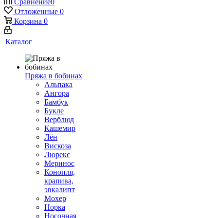
Сравнение
0
Отложенные
0
Корзина
0
Каталог
Пряжа в бобинах
Альпака
Ангора
Бамбук
Букле
Верблюд
Кашемир
Лён
Вискоза
Люрекс
Меринос
Конопля,
крапива,
эвкалипт
Мохер
Норка
Носочная