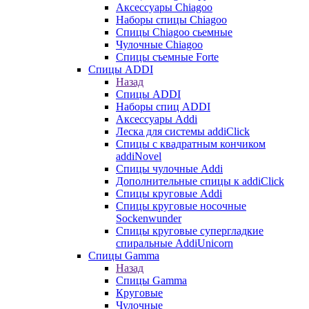
Аксессуары Chiagoo
Наборы спицы Chiagoo
Спицы Chiagoo сьемные
Чулочные Chiagoo
Спицы съемные Forte
Спицы ADDI
Назад
Спицы ADDI
Наборы спиц ADDI
Аксессуары Addi
Леска для системы addiClick
Спицы с квадратным кончиком
addiNovel
Спицы чулочные Addi
Дополнительные спицы к addiClick
Спицы круговые Addi
Спицы круговые носочные
Sockenwunder
Спицы круговые супергладкие
спиральные AddiUnicorn
Спицы Gamma
Назад
Спицы Gamma
Круговые
Чулочные