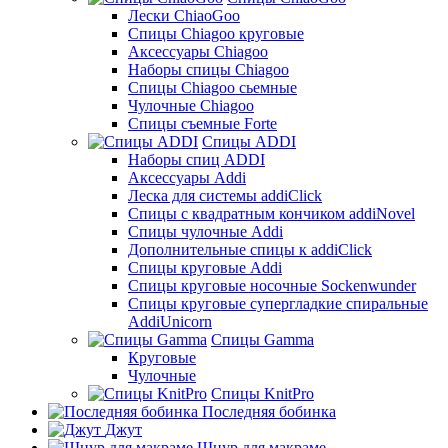
Лески ChiaoGoo
Cпицы Сhiagoo круговые
Аксессуары Chiagoo
Наборы спицы Chiagoo
Спицы Chiagoo сьемные
Чулочные Chiagoo
Спицы съемные Forte
Спицы ADDI
Наборы спиц ADDI
Аксессуары Addi
Леска для системы addiClick
Спицы с квадратным кончиком addiNovel
Спицы чулочные Addi
Дополнительные спицы к addiClick
Спицы круговые Addi
Спицы круговые носочные Sockenwunder
Спицы круговые супергладкие спиральные
AddiUnicorn
Спицы Gamma
Круговые
Чулочные
Спицы KnitPro
Последняя бобинка
Джут
Шнур для макраме