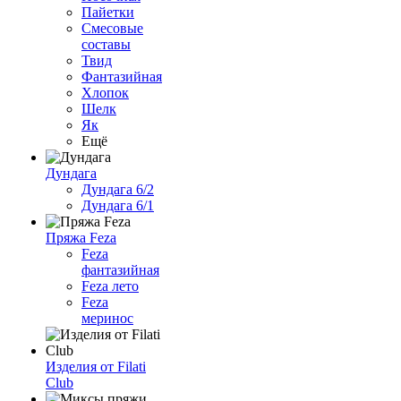
Пайетки
Смесовые
составы
Твид
Фантазийная
Хлопок
Шелк
Як
Ещё
Дундага
Дундага 6/2
Дундага 6/1
Пряжа Feza
Feza
фантазийная
Feza лето
Feza
меринос
Изделия от Filati
Club