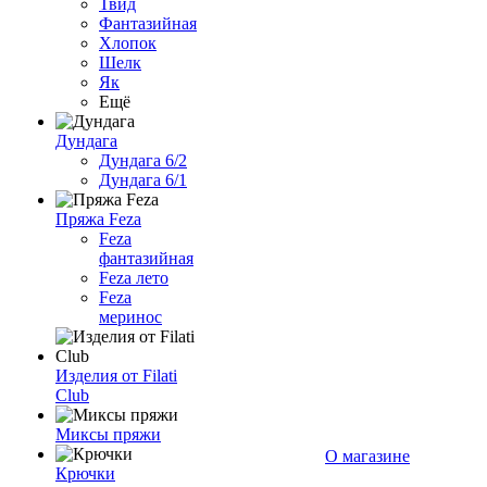
Твид
Фантазийная
Хлопок
Шелк
Як
Ещё
Дундага
Дундага 6/2
Дундага 6/1
Пряжа Feza
Feza
фантазийная
Feza лето
Feza
меринос
Изделия от Filati
Club
Миксы пряжи
О магазине
Крючки