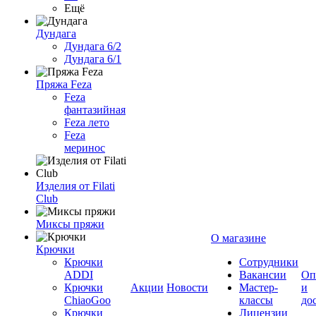
Ещё
Дундага
Дундага 6/2
Дундага 6/1
Пряжа Feza
Feza
фантазийная
Feza лето
Feza
меринос
Изделия от Filati
Club
Миксы пряжи
О магазине
Крючки
Крючки
Сотрудники
ADDI
Вакансии
Оп
Крючки
Акции
Новости
Мастер-
и
ChiaoGoo
классы
до
Крючки
Лицензии