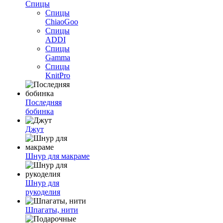
Спицы
Спицы
ChiaoGoo
Спицы
ADDI
Спицы
Gamma
Спицы
KnitPro
Последняя
бобинка
Джут
Шнур для макраме
Шнур для
рукоделия
Шпагаты, нити