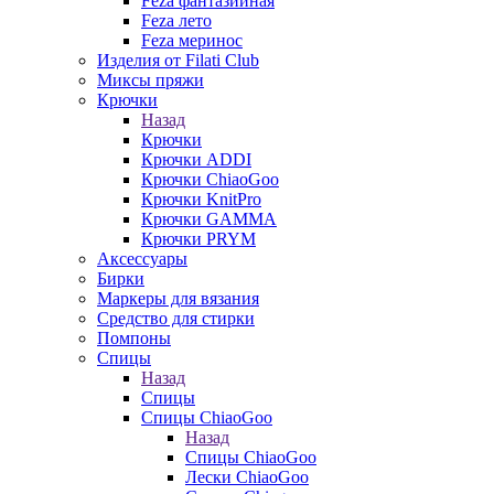
Feza фантазийная
Feza лето
Feza меринос
Изделия от Filati Club
Миксы пряжи
Крючки
Назад
Крючки
Крючки ADDI
Крючки ChiaoGoo
Крючки KnitPro
Крючки GAMMA
Крючки PRYM
Аксессуары
Бирки
Маркеры для вязания
Средство для стирки
Помпоны
Спицы
Назад
Спицы
Спицы ChiaoGoo
Назад
Спицы ChiaoGoo
Лески ChiaoGoo