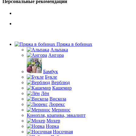
Персональные рекомендации
Пряжа в бобинах
Альпака
Ангора
Бамбук
Букле
Верблюд
Кашемир
Лён
Вискоза
Люрекс
Меринос
Конопля, крапива, эвкалипт
Мохер
Норка
Носочная