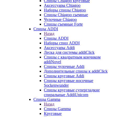
Cпицы Сhiagoo круговые
Аксессуары Chiagoo
Наборы спицы Chiagoo
Спицы Chiagoo сьемные
Чулочные Chiagoo
Спицы съемные Forte
Спицы ADDI
Назад
Спицы ADDI
Наборы спиц ADDI
Аксессуары Addi
Леска для системы addiClick
Спицы с квадратным кончиком
addiNovel
Спицы чулочные Addi
Дополнительные спицы к addiClick
Спицы круговые Addi
Спицы круговые носочные
Sockenwunder
Спицы круговые супергладкие
спиральные AddiUnicorn
Спицы Gamma
Назад
Спицы Gamma
Круговые