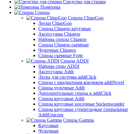
Средство для стирки
Помпоны
Спицы
Спицы ChiaoGoo
Лески ChiaoGoo
Cпицы Сhiagoo круговые
Аксессуары Chiagoo
Наборы спицы Chiagoo
Спицы Chiagoo сьемные
Чулочные Chiagoo
Спицы съемные Forte
Спицы ADDI
Наборы спиц ADDI
Аксессуары Addi
Леска для системы addiClick
Спицы с квадратным кончиком addiNovel
Спицы чулочные Addi
Дополнительные спицы к addiClick
Спицы круговые Addi
Спицы круговые носочные Sockenwunder
Спицы круговые супергладкие спиральные
AddiUnicorn
Спицы Gamma
Круговые
Чулочные