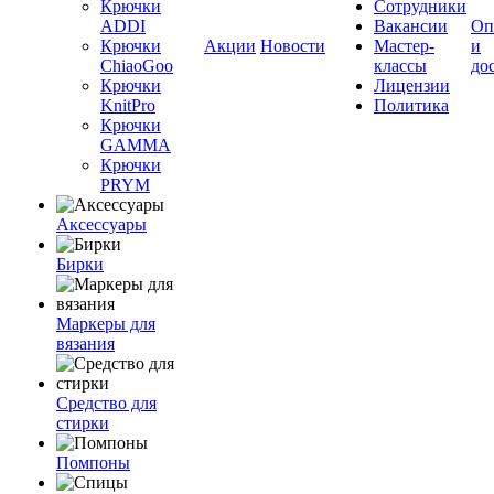
Крючки
Сотрудники
ADDI
Вакансии
Оп
Крючки
Акции
Новости
Мастер-
и
ChiaoGoo
классы
до
Крючки
Лицензии
KnitPro
Политика
Крючки
GAMMA
Крючки
PRYM
Аксессуары
Бирки
Маркеры для
вязания
Средство для
стирки
Помпоны