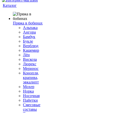
Каталог
Пряжа в бобинах
Альпака
Ангора
Бамбук
Букле
Верблюд
Кашемир
Лён
Вискоза
Люрекс
Меринос
Конопля,
крапива,
эвкалипт
Мохер
Норка
Носочная
Пайетки
Смесовые
составы