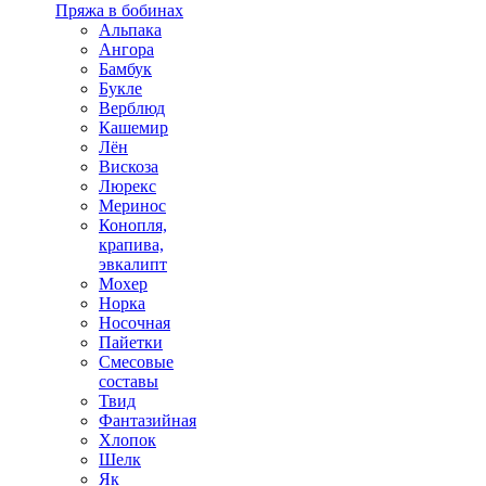
Пряжа в бобинах
Альпака
Ангора
Бамбук
Букле
Верблюд
Кашемир
Лён
Вискоза
Люрекс
Меринос
Конопля,
крапива,
эвкалипт
Мохер
Норка
Носочная
Пайетки
Смесовые
составы
Твид
Фантазийная
Хлопок
Шелк
Як