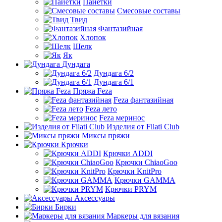
Пайетки
Смесовые составы
Твид
Фантазийная
Хлопок
Шелк
Як
Дундага
Дундага 6/2
Дундага 6/1
Пряжа Feza
Feza фантазийная
Feza лето
Feza меринос
Изделия от Filati Club
Миксы пряжи
Крючки
Крючки ADDI
Крючки ChiaoGoo
Крючки KnitPro
Крючки GAMMA
Крючки PRYM
Аксессуары
Бирки
Маркеры для вязания