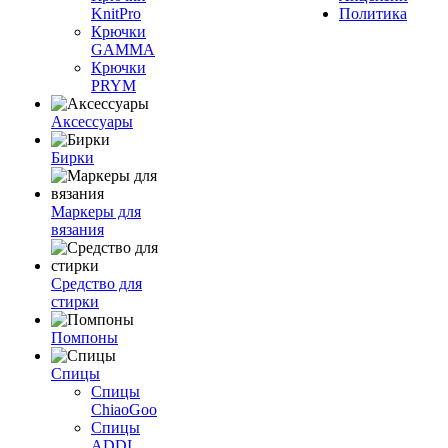
KnitPro
Политика
Крючки
GAMMA
Крючки
PRYM
Аксессуары
Бирки
Маркеры для
вязания
Средство для
стирки
Помпоны
Спицы
Спицы
ChiaoGoo
Спицы
ADDI