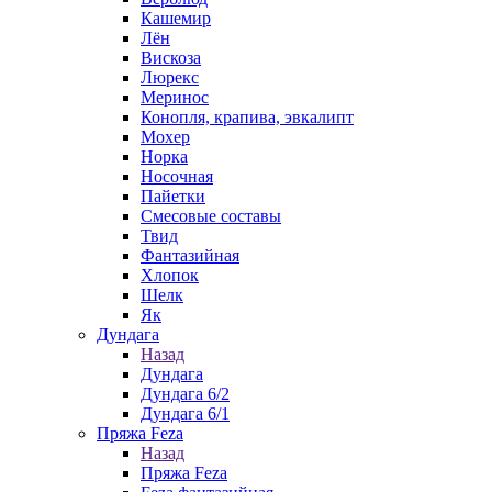
Кашемир
Лён
Вискоза
Люрекс
Меринос
Конопля, крапива, эвкалипт
Мохер
Норка
Носочная
Пайетки
Смесовые составы
Твид
Фантазийная
Хлопок
Шелк
Як
Дундага
Назад
Дундага
Дундага 6/2
Дундага 6/1
Пряжа Feza
Назад
Пряжа Feza