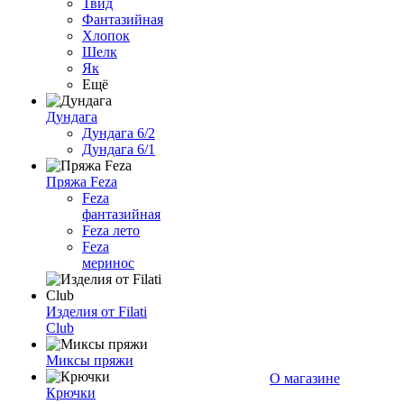
Твид
Фантазийная
Хлопок
Шелк
Як
Ещё
Дундага
Дундага 6/2
Дундага 6/1
Пряжа Feza
Feza
фантазийная
Feza лето
Feza
меринос
Изделия от Filati
Club
Миксы пряжи
О магазине
Крючки