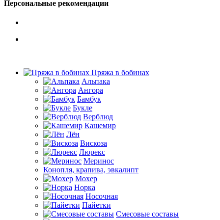
Персональные рекомендации
Пряжа в бобинах
Альпака
Ангора
Бамбук
Букле
Верблюд
Кашемир
Лён
Вискоза
Люрекс
Меринос
Конопля, крапива, эвкалипт
Мохер
Норка
Носочная
Пайетки
Смесовые составы