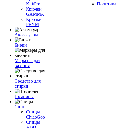
KnitPro
Политика
Крючки
GAMMA
Крючки
PRYM
Аксессуары
Бирки
Маркеры для
вязания
Средство для
стирки
Помпоны
Спицы
Спицы
ChiaoGoo
Спицы
ADDI