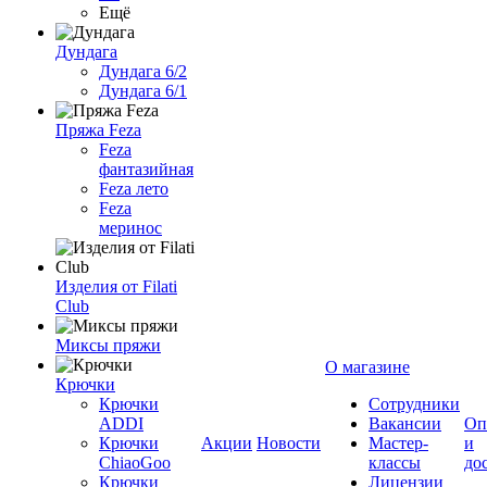
Ещё
Дундага
Дундага 6/2
Дундага 6/1
Пряжа Feza
Feza
фантазийная
Feza лето
Feza
меринос
Изделия от Filati
Club
Миксы пряжи
О магазине
Крючки
Крючки
Сотрудники
ADDI
Вакансии
Оп
Крючки
Акции
Новости
Мастер-
и
ChiaoGoo
классы
до
Крючки
Лицензии