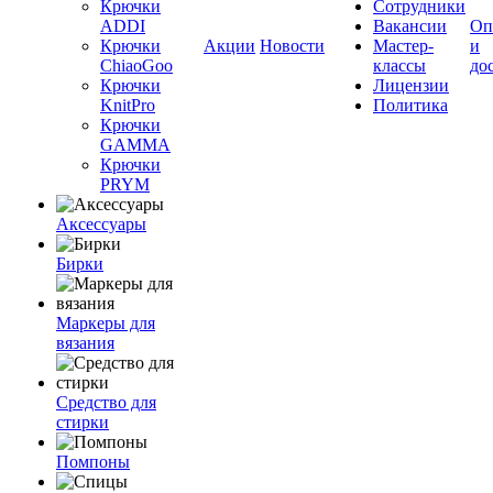
Крючки
Сотрудники
ADDI
Вакансии
Оп
Крючки
Акции
Новости
Мастер-
и
ChiaoGoo
классы
до
Крючки
Лицензии
KnitPro
Политика
Крючки
GAMMA
Крючки
PRYM
Аксессуары
Бирки
Маркеры для
вязания
Средство для
стирки
Помпоны