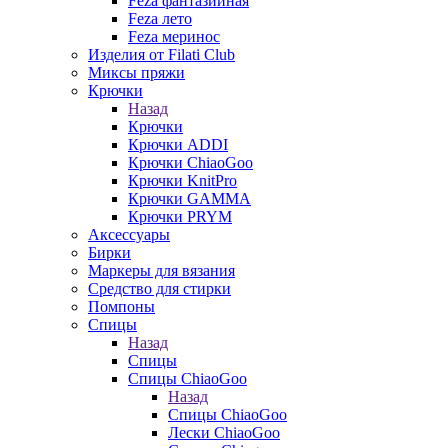
Feza фантазийная
Feza лето
Feza меринос
Изделия от Filati Club
Миксы пряжи
Крючки
Назад
Крючки
Крючки ADDI
Крючки ChiaoGoo
Крючки KnitPro
Крючки GAMMA
Крючки PRYM
Аксессуары
Бирки
Маркеры для вязания
Средство для стирки
Помпоны
Спицы
Назад
Спицы
Спицы ChiaoGoo
Назад
Спицы ChiaoGoo
Лески ChiaoGoo