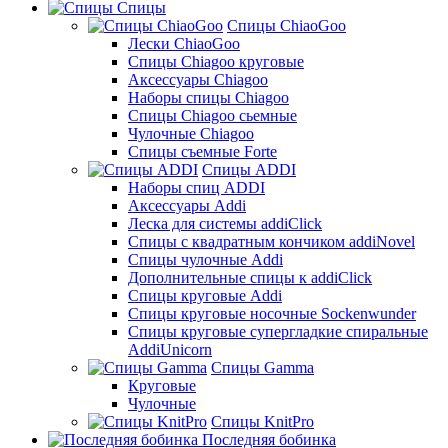
Спицы
Спицы ChiaoGoo
Лески ChiaoGoo
Cпицы Сhiagoo круговые
Аксессуары Chiagoo
Наборы спицы Chiagoo
Спицы Chiagoo сьемные
Чулочные Chiagoo
Спицы съемные Forte
Спицы ADDI
Наборы спиц ADDI
Аксессуары Addi
Леска для системы addiClick
Спицы с квадратным кончиком addiNovel
Спицы чулочные Addi
Дополнительные спицы к addiClick
Спицы круговые Addi
Спицы круговые носочные Sockenwunder
Спицы круговые супергладкие спиральные
AddiUnicorn
Спицы Gamma
Круговые
Чулочные
Спицы KnitPro
Последняя бобинка