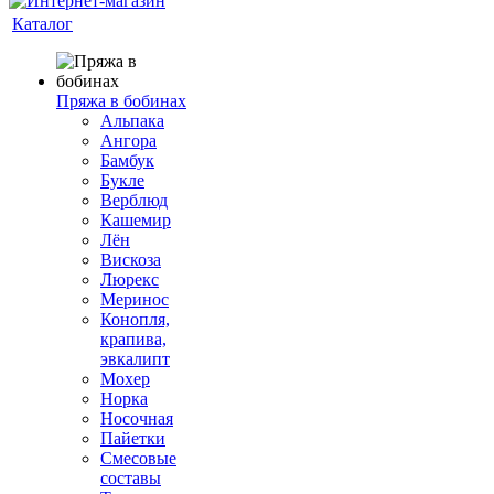
Каталог
Пряжа в бобинах
Альпака
Ангора
Бамбук
Букле
Верблюд
Кашемир
Лён
Вискоза
Люрекс
Меринос
Конопля,
крапива,
эвкалипт
Мохер
Норка
Носочная
Пайетки
Смесовые
составы