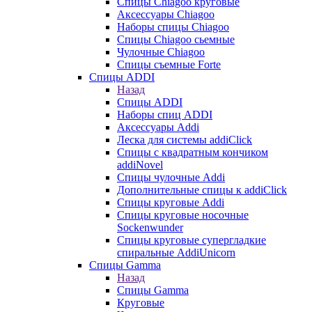
Cпицы Сhiagoo круговые
Аксессуары Chiagoo
Наборы спицы Chiagoo
Спицы Chiagoo сьемные
Чулочные Chiagoo
Спицы съемные Forte
Спицы ADDI
Назад
Спицы ADDI
Наборы спиц ADDI
Аксессуары Addi
Леска для системы addiClick
Спицы с квадратным кончиком
addiNovel
Спицы чулочные Addi
Дополнительные спицы к addiClick
Спицы круговые Addi
Спицы круговые носочные
Sockenwunder
Спицы круговые супергладкие
спиральные AddiUnicorn
Спицы Gamma
Назад
Спицы Gamma
Круговые