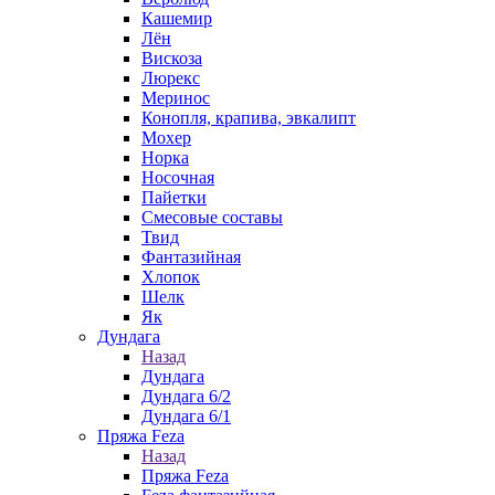
Кашемир
Лён
Вискоза
Люрекс
Меринос
Конопля, крапива, эвкалипт
Мохер
Норка
Носочная
Пайетки
Смесовые составы
Твид
Фантазийная
Хлопок
Шелк
Як
Дундага
Назад
Дундага
Дундага 6/2
Дундага 6/1
Пряжа Feza
Назад
Пряжа Feza