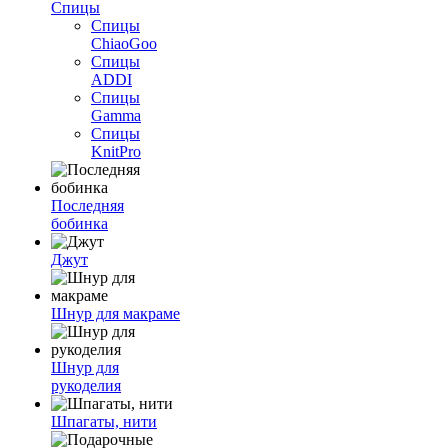
Спицы
Спицы
ChiaoGoo
Спицы
ADDI
Спицы
Gamma
Спицы
KnitPro
Последняя
бобинка
Джут
Шнур для макраме
Шнур для
рукоделия
Шпагаты, нити