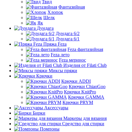
Твид
Фантазийная
Хлопок
Шелк
Як
Дундага
Дундага 6/2
Дундага 6/1
Пряжа Feza
Feza фантазийная
Feza лето
Feza меринос
Изделия от Filati Club
Миксы пряжи
Крючки
Крючки ADDI
Крючки ChiaoGoo
Крючки KnitPro
Крючки GAMMA
Крючки PRYM
Аксессуары
Бирки
Маркеры для вязания
Средство для стирки
Помпоны