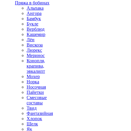
Пряжа в бобинах
Альпака
Ангора
Бамбук
Букле
Верблюд
Кашемир
Лён
Вискоза
Люрекс
Меринос
Конопля,
крапива,
эвкалипт
Мохер
Норка
Носочная
Пайетки
Смесовые
составы
Твид
Фантазийная
Хлопок
Шелк
Як