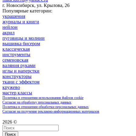
г. Новосибирск, ул. Крылова, 26
Популярные категории:
украшения
журналы и книги
нейлон
акрил
пуговицы и молнии
вышивка бисером
классическая
инструменты
семеновская
валяния руками
иглы и наперстки
конструкторы
ткани с эффектом
кружево
мастер классы
Политика в отношении использования файлов cookie
Согласие на обработку персональных данных
Политика в отношении обработки персональных данных
Согласие на получение рекламно-информационных материалов
2026 ©
Поиск