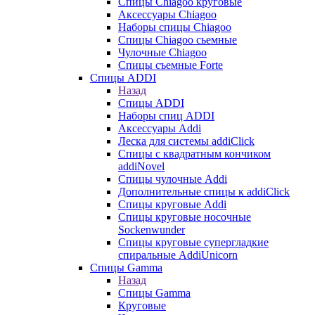
Cпицы Сhiagoo круговые
Аксессуары Chiagoo
Наборы спицы Chiagoo
Спицы Chiagoo сьемные
Чулочные Chiagoo
Спицы съемные Forte
Спицы ADDI
Назад
Спицы ADDI
Наборы спиц ADDI
Аксессуары Addi
Леска для системы addiClick
Спицы с квадратным кончиком
addiNovel
Спицы чулочные Addi
Дополнительные спицы к addiClick
Спицы круговые Addi
Спицы круговые носочные
Sockenwunder
Спицы круговые супергладкие
спиральные AddiUnicorn
Спицы Gamma
Назад
Спицы Gamma
Круговые