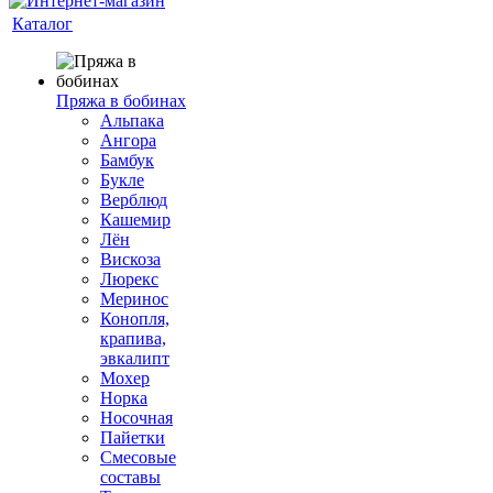
Каталог
Пряжа в бобинах
Альпака
Ангора
Бамбук
Букле
Верблюд
Кашемир
Лён
Вискоза
Люрекс
Меринос
Конопля,
крапива,
эвкалипт
Мохер
Норка
Носочная
Пайетки
Смесовые
составы