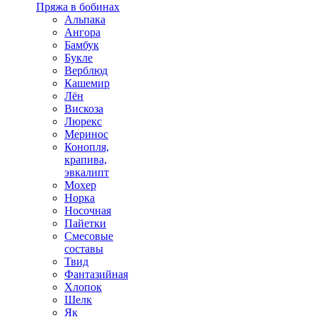
Пряжа в бобинах
Альпака
Ангора
Бамбук
Букле
Верблюд
Кашемир
Лён
Вискоза
Люрекс
Меринос
Конопля,
крапива,
эвкалипт
Мохер
Норка
Носочная
Пайетки
Смесовые
составы
Твид
Фантазийная
Хлопок
Шелк
Як