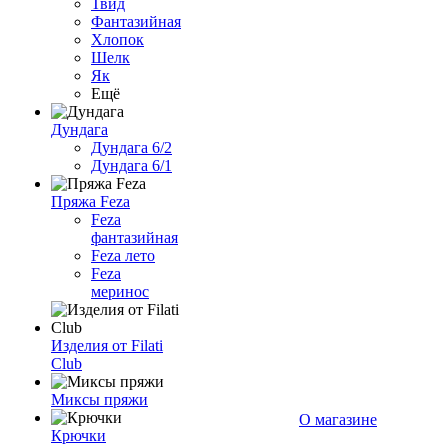
Твид
Фантазийная
Хлопок
Шелк
Як
Ещё
Дундага
Дундага 6/2
Дундага 6/1
Пряжа Feza
Feza
фантазийная
Feza лето
Feza
меринос
Изделия от Filati
Club
Миксы пряжи
О магазине
Крючки