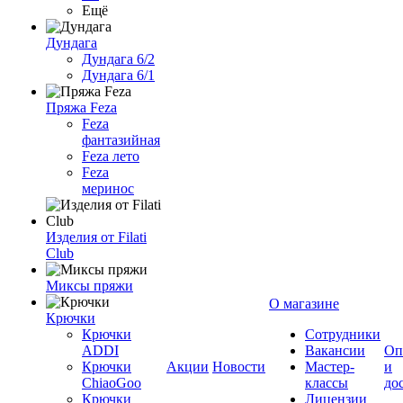
Ещё
Дундага
Дундага 6/2
Дундага 6/1
Пряжа Feza
Feza
фантазийная
Feza лето
Feza
меринос
Изделия от Filati
Club
Миксы пряжи
О магазине
Крючки
Крючки
Сотрудники
ADDI
Вакансии
Оп
Крючки
Акции
Новости
Мастер-
и
ChiaoGoo
классы
до
Крючки
Лицензии