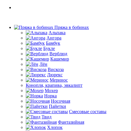
Пряжа в бобинах
Альпака
Ангора
Бамбук
Букле
Верблюд
Кашемир
Лён
Вискоза
Люрекс
Меринос
Конопля, крапива, эвкалипт
Мохер
Норка
Носочная
Пайетки
Смесовые составы
Твид
Фантазийная
Хлопок