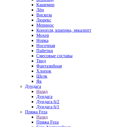
Кашемир
Лён
Вискоза
Люрекс
Меринос
Конопля, крапива, эвкалипт
Мохер
Норка
Носочная
Пайетки
Смесовые составы
Твид
Фантазийная
Хлопок
Шелк
Як
Дундага
Назад
Дундага
Дундага 6/2
Дундага 6/1
Пряжа Feza
Назад
Пряжа Feza