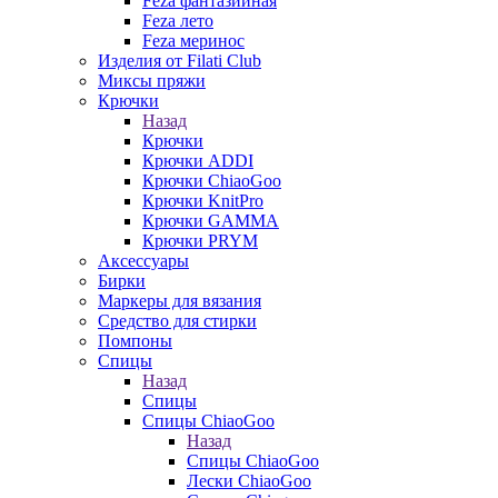
Feza фантазийная
Feza лето
Feza меринос
Изделия от Filati Club
Миксы пряжи
Крючки
Назад
Крючки
Крючки ADDI
Крючки ChiaoGoo
Крючки KnitPro
Крючки GAMMA
Крючки PRYM
Аксессуары
Бирки
Маркеры для вязания
Средство для стирки
Помпоны
Спицы
Назад
Спицы
Спицы ChiaoGoo
Назад
Спицы ChiaoGoo
Лески ChiaoGoo