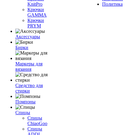
KnitPro
Политика
Крючки
GAMMA
Крючки
PRYM
Аксессуары
Бирки
Маркеры для
вязания
Средство для
стирки
Помпоны
Спицы
Спицы
ChiaoGoo
Спицы
ADDI