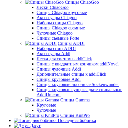
Спицы ChiaoGoo
Лески ChiaoGoo
Cпицы Сhiagoo круговые
Аксессуары Chiagoo
Наборы спицы Chiagoo
Спицы Chiagoo сьемные
Чулочные Chiagoo
Спицы съемные Forte
Спицы ADDI
Наборы спиц ADDI
Аксессуары Addi
Леска для системы addiClick
Спицы с квадратным кончиком addiNovel
Спицы чулочные Addi
Дополнительные спицы к addiClick
Спицы круговые Addi
Спицы круговые носочные Sockenwunder
Спицы круговые супергладкие спиральные
AddiUnicorn
Спицы Gamma
Круговые
Чулочные
Спицы KnitPro
Последняя бобинка
Джут