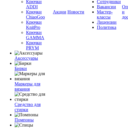
Крючки
Сотрудники
ADDI
Вакансии
Оп
Крючки
Акции
Новости
Мастер-
и
ChiaoGoo
классы
до
Крючки
Лицензии
KnitPro
Политика
Крючки
GAMMA
Крючки
PRYM
Аксессуары
Бирки
Маркеры для
вязания
Средство для
стирки
Помпоны