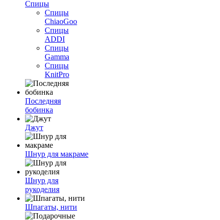
Спицы
Спицы
ChiaoGoo
Спицы
ADDI
Спицы
Gamma
Спицы
KnitPro
Последняя
бобинка
Джут
Шнур для макраме
Шнур для
рукоделия
Шпагаты, нити