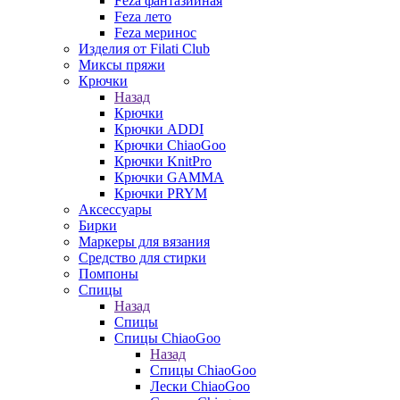
Feza фантазийная
Feza лето
Feza меринос
Изделия от Filati Club
Миксы пряжи
Крючки
Назад
Крючки
Крючки ADDI
Крючки ChiaoGoo
Крючки KnitPro
Крючки GAMMA
Крючки PRYM
Аксессуары
Бирки
Маркеры для вязания
Средство для стирки
Помпоны
Спицы
Назад
Спицы
Спицы ChiaoGoo
Назад
Спицы ChiaoGoo
Лески ChiaoGoo