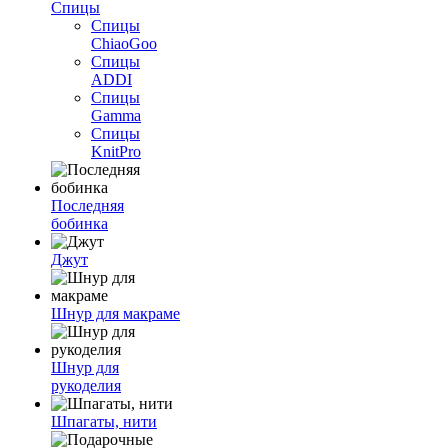
Спицы
Спицы
ChiaoGoo
Спицы
ADDI
Спицы
Gamma
Спицы
KnitPro
Последняя
бобинка
Джут
Шнур для макраме
Шнур для
рукоделия
Шпагаты, нити