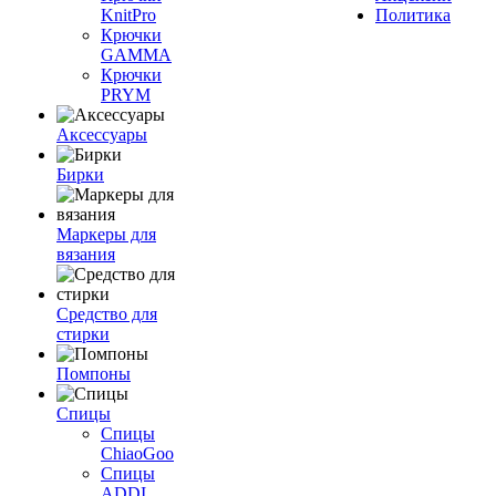
KnitPro
Политика
Крючки
GAMMA
Крючки
PRYM
Аксессуары
Бирки
Маркеры для
вязания
Средство для
стирки
Помпоны
Спицы
Спицы
ChiaoGoo
Спицы
ADDI