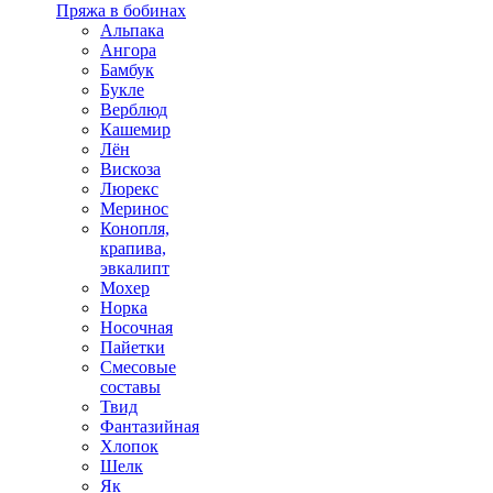
Пряжа в бобинах
Альпака
Ангора
Бамбук
Букле
Верблюд
Кашемир
Лён
Вискоза
Люрекс
Меринос
Конопля,
крапива,
эвкалипт
Мохер
Норка
Носочная
Пайетки
Смесовые
составы
Твид
Фантазийная
Хлопок
Шелк
Як