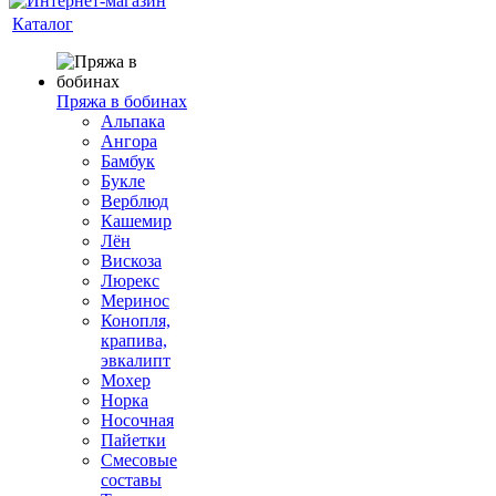
Каталог
Пряжа в бобинах
Альпака
Ангора
Бамбук
Букле
Верблюд
Кашемир
Лён
Вискоза
Люрекс
Меринос
Конопля,
крапива,
эвкалипт
Мохер
Норка
Носочная
Пайетки
Смесовые
составы