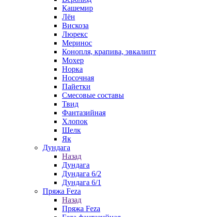
Кашемир
Лён
Вискоза
Люрекс
Меринос
Конопля, крапива, эвкалипт
Мохер
Норка
Носочная
Пайетки
Смесовые составы
Твид
Фантазийная
Хлопок
Шелк
Як
Дундага
Назад
Дундага
Дундага 6/2
Дундага 6/1
Пряжа Feza
Назад
Пряжа Feza