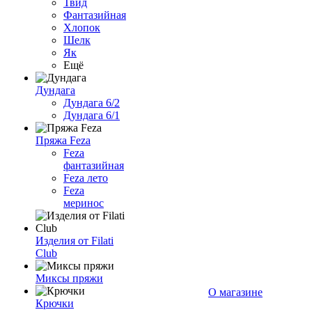
Твид
Фантазийная
Хлопок
Шелк
Як
Ещё
Дундага
Дундага 6/2
Дундага 6/1
Пряжа Feza
Feza
фантазийная
Feza лето
Feza
меринос
Изделия от Filati
Club
Миксы пряжи
О магазине
Крючки