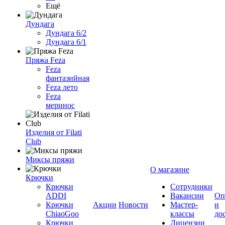
Ещё
Дундага
Дундага 6/2
Дундага 6/1
Пряжа Feza
Feza
фантазийная
Feza лето
Feza
меринос
Изделия от Filati
Club
Миксы пряжи
О магазине
Крючки
Крючки
Сотрудники
ADDI
Вакансии
Оп
Крючки
Акции
Новости
Мастер-
и
ChiaoGoo
классы
до
Крючки
Лицензии