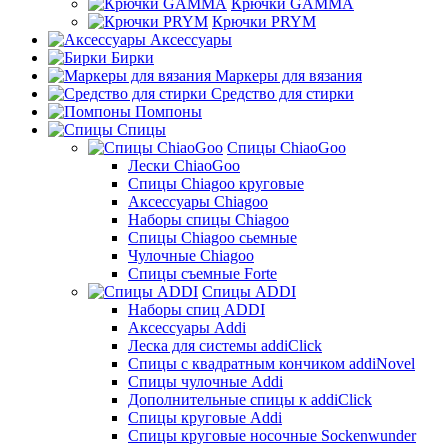
Крючки GAMMA
Крючки PRYM
Аксессуары
Бирки
Маркеры для вязания
Средство для стирки
Помпоны
Спицы
Спицы ChiaoGoo
Лески ChiaoGoo
Cпицы Сhiagoo круговые
Аксессуары Chiagoo
Наборы спицы Chiagoo
Спицы Chiagoo сьемные
Чулочные Chiagoo
Спицы съемные Forte
Спицы ADDI
Наборы спиц ADDI
Аксессуары Addi
Леска для системы addiClick
Спицы с квадратным кончиком addiNovel
Спицы чулочные Addi
Дополнительные спицы к addiClick
Спицы круговые Addi
Спицы круговые носочные Sockenwunder