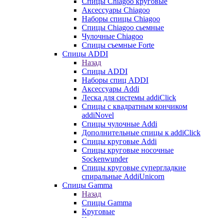
Cпицы Сhiagoo круговые
Аксессуары Chiagoo
Наборы спицы Chiagoo
Спицы Chiagoo сьемные
Чулочные Chiagoo
Спицы съемные Forte
Спицы ADDI
Назад
Спицы ADDI
Наборы спиц ADDI
Аксессуары Addi
Леска для системы addiClick
Спицы с квадратным кончиком
addiNovel
Спицы чулочные Addi
Дополнительные спицы к addiClick
Спицы круговые Addi
Спицы круговые носочные
Sockenwunder
Спицы круговые супергладкие
спиральные AddiUnicorn
Спицы Gamma
Назад
Спицы Gamma
Круговые