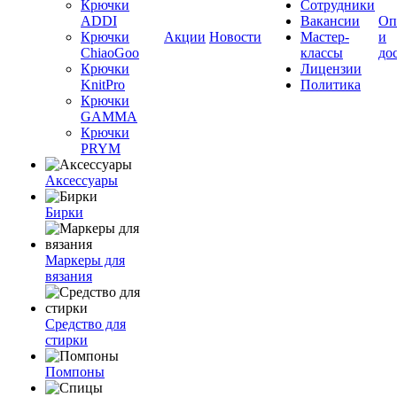
Крючки
Сотрудники
ADDI
Вакансии
Оп
Крючки
Акции
Новости
Мастер-
и
ChiaoGoo
классы
до
Крючки
Лицензии
KnitPro
Политика
Крючки
GAMMA
Крючки
PRYM
Аксессуары
Бирки
Маркеры для
вязания
Средство для
стирки
Помпоны