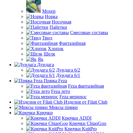
Мохер
Норка
Носочная
Пайетки
Смесовые составы
Твид
Фантазийная
Хлопок
Шелк
Як
Дундага
Дундага 6/2
Дундага 6/1
Пряжа Feza
Feza фантазийная
Feza лето
Feza меринос
Изделия от Filati Club
Миксы пряжи
Крючки
Крючки ADDI
Крючки ChiaoGoo
Крючки KnitPro