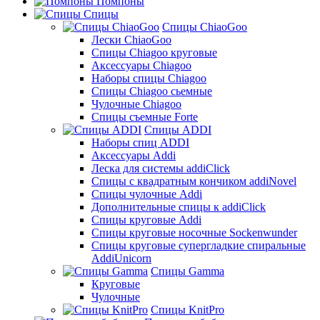
Помпоны
Спицы
Спицы ChiaoGoo
Лески ChiaoGoo
Cпицы Сhiagoo круговые
Аксессуары Chiagoo
Наборы спицы Chiagoo
Спицы Chiagoo сьемные
Чулочные Chiagoo
Спицы съемные Forte
Спицы ADDI
Наборы спиц ADDI
Аксессуары Addi
Леска для системы addiClick
Спицы с квадратным кончиком addiNovel
Спицы чулочные Addi
Дополнительные спицы к addiClick
Спицы круговые Addi
Спицы круговые носочные Sockenwunder
Спицы круговые супергладкие спиральные
AddiUnicorn
Спицы Gamma
Круговые
Чулочные
Спицы KnitPro