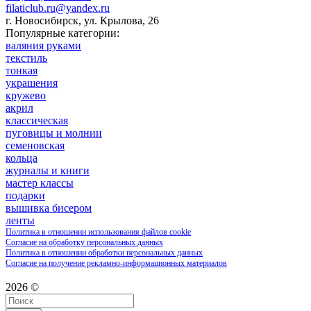
filaticlub.ru@yandex.ru
г. Новосибирск, ул. Крылова, 26
Популярные категории:
валяния руками
текстиль
тонкая
украшения
кружево
акрил
классическая
пуговицы и молнии
семеновская
кольца
журналы и книги
мастер классы
подарки
вышивка бисером
ленты
Политика в отношении использования файлов cookie
Согласие на обработку персональных данных
Политика в отношении обработки персональных данных
Согласие на получение рекламно-информационных материалов
2026 ©