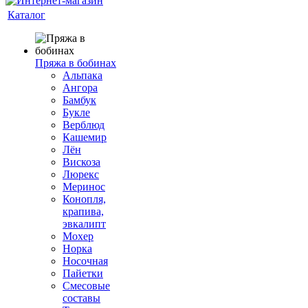
Каталог
Пряжа в бобинах
Альпака
Ангора
Бамбук
Букле
Верблюд
Кашемир
Лён
Вискоза
Люрекс
Меринос
Конопля,
крапива,
эвкалипт
Мохер
Норка
Носочная
Пайетки
Смесовые
составы