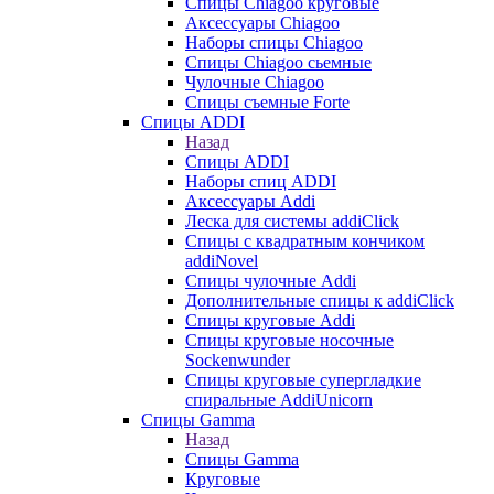
Cпицы Сhiagoo круговые
Аксессуары Chiagoo
Наборы спицы Chiagoo
Спицы Chiagoo сьемные
Чулочные Chiagoo
Спицы съемные Forte
Спицы ADDI
Назад
Спицы ADDI
Наборы спиц ADDI
Аксессуары Addi
Леска для системы addiClick
Спицы с квадратным кончиком
addiNovel
Спицы чулочные Addi
Дополнительные спицы к addiClick
Спицы круговые Addi
Спицы круговые носочные
Sockenwunder
Спицы круговые супергладкие
спиральные AddiUnicorn
Спицы Gamma
Назад
Спицы Gamma
Круговые