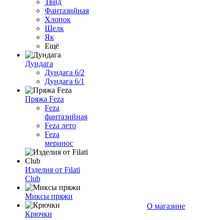
Твид
Фантазийная
Хлопок
Шелк
Як
Ещё
Дундага
Дундага 6/2
Дундага 6/1
Пряжа Feza
Feza
фантазийная
Feza лето
Feza
меринос
Изделия от Filati
Club
Миксы пряжи
О магазине
Крючки