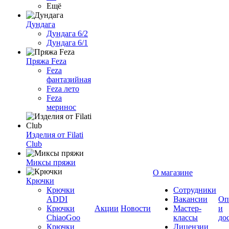
Ещё
Дундага
Дундага 6/2
Дундага 6/1
Пряжа Feza
Feza
фантазийная
Feza лето
Feza
меринос
Изделия от Filati
Club
Миксы пряжи
О магазине
Крючки
Крючки
Сотрудники
ADDI
Вакансии
Оп
Крючки
Акции
Новости
Мастер-
и
ChiaoGoo
классы
до
Крючки
Лицензии