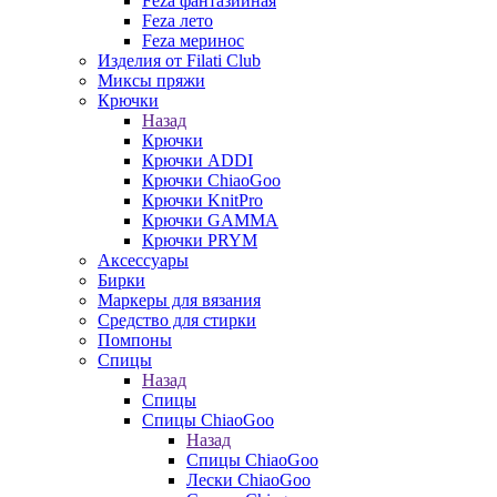
Feza фантазийная
Feza лето
Feza меринос
Изделия от Filati Club
Миксы пряжи
Крючки
Назад
Крючки
Крючки ADDI
Крючки ChiaoGoo
Крючки KnitPro
Крючки GAMMA
Крючки PRYM
Аксессуары
Бирки
Маркеры для вязания
Средство для стирки
Помпоны
Спицы
Назад
Спицы
Спицы ChiaoGoo
Назад
Спицы ChiaoGoo
Лески ChiaoGoo