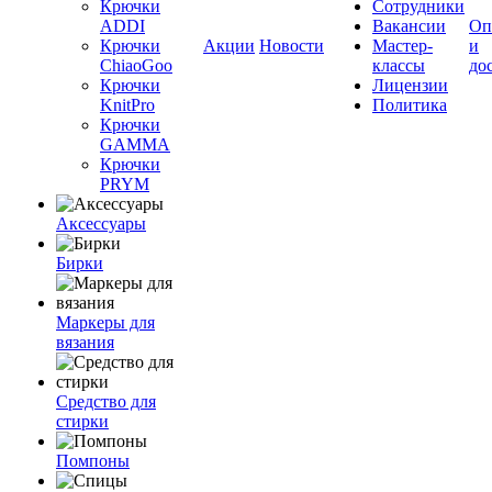
Крючки
Сотрудники
ADDI
Вакансии
Оп
Крючки
Акции
Новости
Мастер-
и
ChiaoGoo
классы
до
Крючки
Лицензии
KnitPro
Политика
Крючки
GAMMA
Крючки
PRYM
Аксессуары
Бирки
Маркеры для
вязания
Средство для
стирки
Помпоны