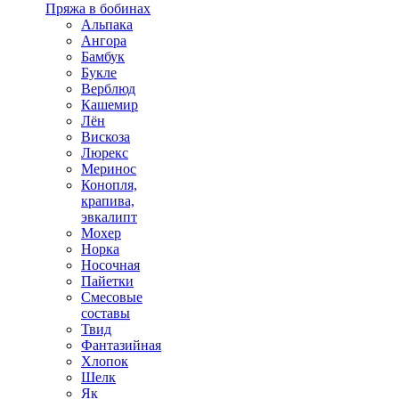
Пряжа в бобинах
Альпака
Ангора
Бамбук
Букле
Верблюд
Кашемир
Лён
Вискоза
Люрекс
Меринос
Конопля,
крапива,
эвкалипт
Мохер
Норка
Носочная
Пайетки
Смесовые
составы
Твид
Фантазийная
Хлопок
Шелк
Як