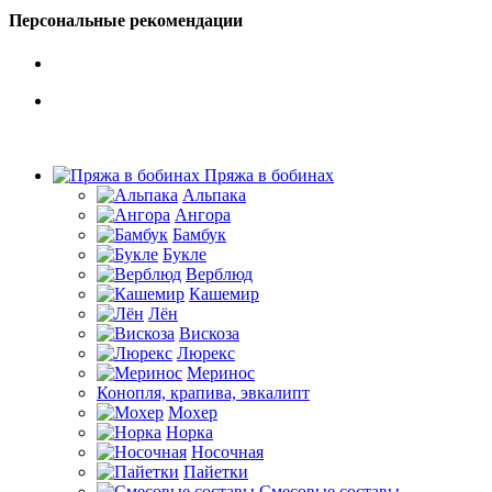
Персональные рекомендации
Пряжа в бобинах
Альпака
Ангора
Бамбук
Букле
Верблюд
Кашемир
Лён
Вискоза
Люрекс
Меринос
Конопля, крапива, эвкалипт
Мохер
Норка
Носочная
Пайетки
Смесовые составы