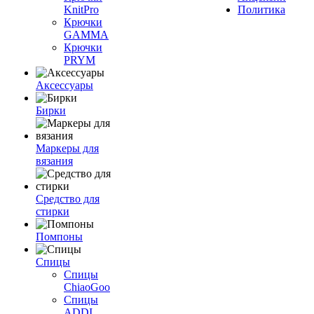
KnitPro
Политика
Крючки
GAMMA
Крючки
PRYM
Аксессуары
Бирки
Маркеры для
вязания
Средство для
стирки
Помпоны
Спицы
Спицы
ChiaoGoo
Спицы
ADDI