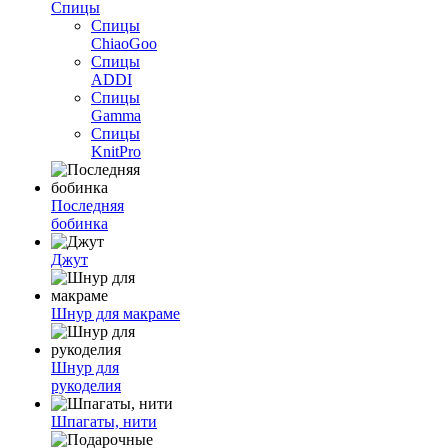
Спицы
Спицы
ChiaoGoo
Спицы
ADDI
Спицы
Gamma
Спицы
KnitPro
Последняя
бобинка
Джут
Шнур для макраме
Шнур для
рукоделия
Шпагаты, нити