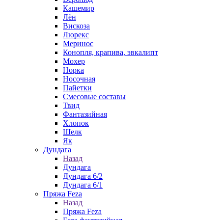
Кашемир
Лён
Вискоза
Люрекс
Меринос
Конопля, крапива, эвкалипт
Мохер
Норка
Носочная
Пайетки
Смесовые составы
Твид
Фантазийная
Хлопок
Шелк
Як
Дундага
Назад
Дундага
Дундага 6/2
Дундага 6/1
Пряжа Feza
Назад
Пряжа Feza