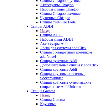
Cпицы Сhiagoo круговые
Аксессуары Chiagoo
Наборы спицы Chiagoo
Спицы Chiagoo сьемные
Чулочные Chiagoo
Спицы съемные Forte
Спицы ADDI
Назад
Спицы ADDI
Наборы спиц ADDI
Аксессуары Addi
Леска для системы addiClick
Спицы с квадратным кончиком
addiNovel
Спицы чулочные Addi
Дополнительные спицы к addiClick
Спицы круговые Addi
Спицы круговые носочные
Sockenwunder
Спицы круговые супергладкие
спиральные AddiUnicorn
Спицы Gamma
Назад
Спицы Gamma
Круговые