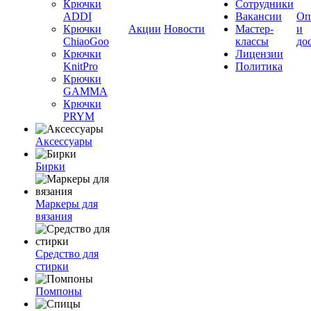
Крючки
Сотрудники
ADDI
Вакансии
Оп
Крючки
Акции
Новости
Мастер-
и
ChiaoGoo
классы
до
Крючки
Лицензии
KnitPro
Политика
Крючки
GAMMA
Крючки
PRYM
Аксессуары
Бирки
Маркеры для
вязания
Средство для
стирки
Помпоны