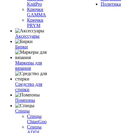
KnitPro
Политика
Крючки
GAMMA
Крючки
PRYM
Аксессуары
Бирки
Маркеры для
вязания
Средство для
стирки
Помпоны
Спицы
Спицы
ChiaoGoo
Спицы
ADDI