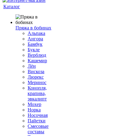
Каталог
Пряжа в бобинах
Альпака
Ангора
Бамбук
Букле
Верблюд
Кашемир
Лён
Вискоза
Люрекс
Меринос
Конопля,
крапива,
эвкалипт
Мохер
Норка
Носочная
Пайетки
Смесовые
составы