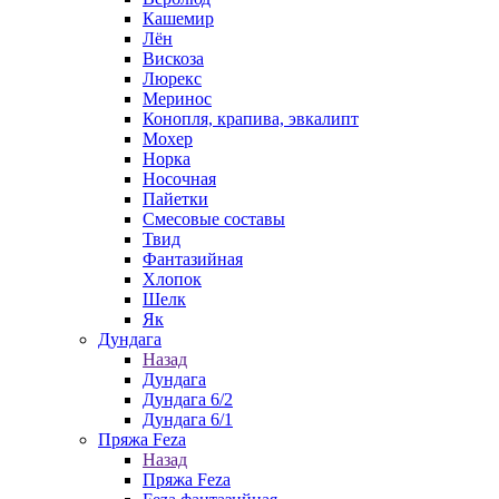
Кашемир
Лён
Вискоза
Люрекс
Меринос
Конопля, крапива, эвкалипт
Мохер
Норка
Носочная
Пайетки
Смесовые составы
Твид
Фантазийная
Хлопок
Шелк
Як
Дундага
Назад
Дундага
Дундага 6/2
Дундага 6/1
Пряжа Feza
Назад
Пряжа Feza