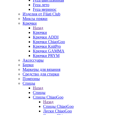
Feza фантазийная
Feza лето
Feza меринос
Изделия от Filati Club
Миксы пряжи
Крючки
Назад
Крючки
Крючки ADDI
Крючки ChiaoGoo
Крючки KnitPro
Крючки GAMMA
Крючки PRYM
Аксессуары
Бирки
Маркеры для вязания
Средство для стирки
Помпоны
Спицы
Назад
Спицы
Спицы ChiaoGoo
Назад
Спицы ChiaoGoo
Лески ChiaoGoo