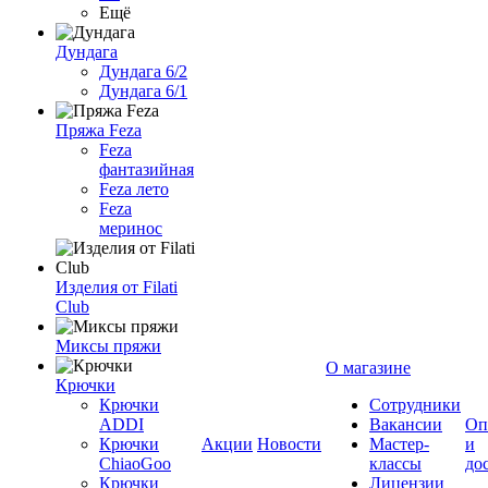
Ещё
Дундага
Дундага 6/2
Дундага 6/1
Пряжа Feza
Feza
фантазийная
Feza лето
Feza
меринос
Изделия от Filati
Club
Миксы пряжи
О магазине
Крючки
Крючки
Сотрудники
ADDI
Вакансии
Оп
Крючки
Акции
Новости
Мастер-
и
ChiaoGoo
классы
до
Крючки
Лицензии