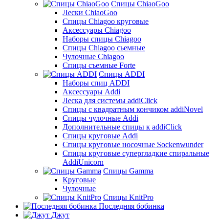
Спицы ChiaoGoo
Лески ChiaoGoo
Cпицы Сhiagoo круговые
Аксессуары Chiagoo
Наборы спицы Chiagoo
Спицы Chiagoo сьемные
Чулочные Chiagoo
Спицы съемные Forte
Спицы ADDI
Наборы спиц ADDI
Аксессуары Addi
Леска для системы addiClick
Спицы с квадратным кончиком addiNovel
Спицы чулочные Addi
Дополнительные спицы к addiClick
Спицы круговые Addi
Спицы круговые носочные Sockenwunder
Спицы круговые супергладкие спиральные
AddiUnicorn
Спицы Gamma
Круговые
Чулочные
Спицы KnitPro
Последняя бобинка
Джут