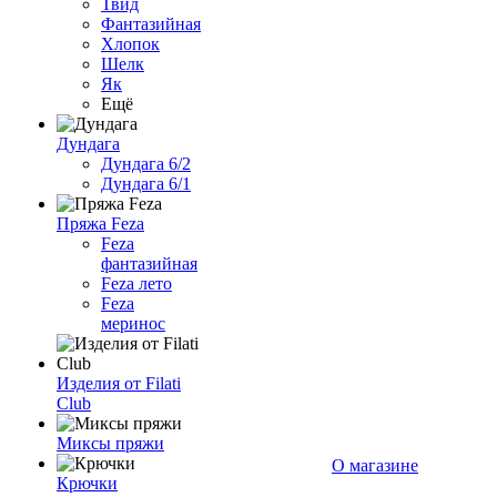
Твид
Фантазийная
Хлопок
Шелк
Як
Ещё
Дундага
Дундага 6/2
Дундага 6/1
Пряжа Feza
Feza
фантазийная
Feza лето
Feza
меринос
Изделия от Filati
Club
Миксы пряжи
О магазине
Крючки