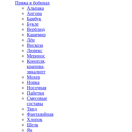
Пряжа в бобинах
Альпака
Ангора
Бамбук
Букле
Верблюд
Кашемир
Лён
Вискоза
Люрекс
Меринос
Конопля,
крапива,
эвкалипт
Мохер
Норка
Носочная
Пайетки
Смесовые
составы
Твид
Фантазийная
Хлопок
Шелк
Як