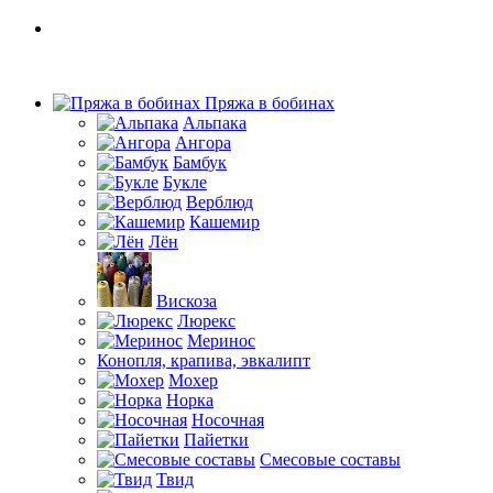
Пряжа в бобинах
Альпака
Ангора
Бамбук
Букле
Верблюд
Кашемир
Лён
Вискоза
Люрекс
Меринос
Конопля, крапива, эвкалипт
Мохер
Норка
Носочная
Пайетки
Смесовые составы
Твид