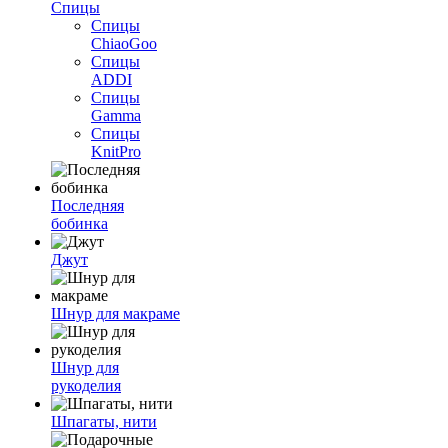
Спицы
Спицы
ChiaoGoo
Спицы
ADDI
Спицы
Gamma
Спицы
KnitPro
Последняя
бобинка
Джут
Шнур для макраме
Шнур для
рукоделия
Шпагаты, нити