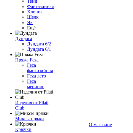
Твид
Фантазийная
Хлопок
Шелк
Як
Ещё
Дундага
Дундага 6/2
Дундага 6/1
Пряжа Feza
Feza
фантазийная
Feza лето
Feza
меринос
Изделия от Filati
Club
Миксы пряжи
О магазине
Крючки