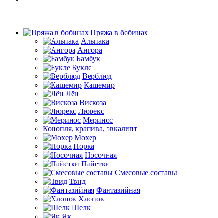
Пряжа в бобинах
Альпака
Ангора
Бамбук
Букле
Верблюд
Кашемир
Лён
Вискоза
Люрекс
Меринос
Конопля, крапива, эвкалипт
Мохер
Норка
Носочная
Пайетки
Смесовые составы
Твид
Фантазийная
Хлопок
Шелк
Як