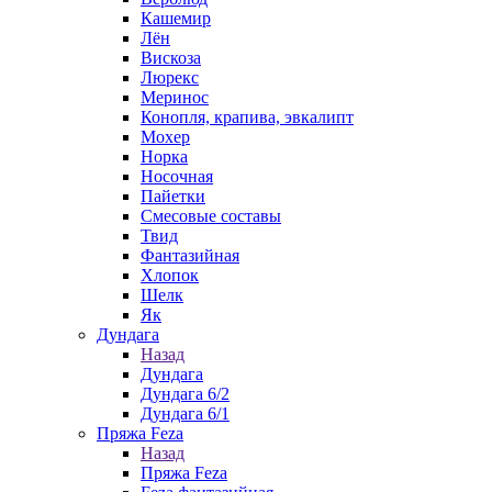
Кашемир
Лён
Вискоза
Люрекс
Меринос
Конопля, крапива, эвкалипт
Мохер
Норка
Носочная
Пайетки
Смесовые составы
Твид
Фантазийная
Хлопок
Шелк
Як
Дундага
Назад
Дундага
Дундага 6/2
Дундага 6/1
Пряжа Feza
Назад
Пряжа Feza