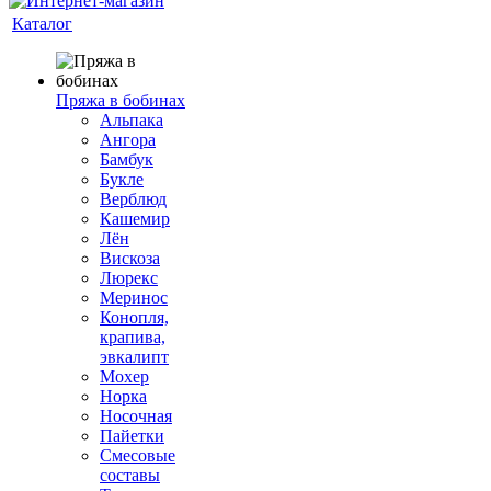
Каталог
Пряжа в бобинах
Альпака
Ангора
Бамбук
Букле
Верблюд
Кашемир
Лён
Вискоза
Люрекс
Меринос
Конопля,
крапива,
эвкалипт
Мохер
Норка
Носочная
Пайетки
Смесовые
составы