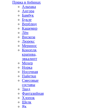
Пряжа в бобинах
Альпака
Ангора
Бамбук
Букле
Верблюд
Кашемир
Лён
Вискоза
Люрекс
Меринос
Конопля,
крапива,
эвкалипт
Мохер
Норка
Носочная
Пайетки
Смесовые
составы
Твид
Фантазийная
Хлопок
Шелк
Як