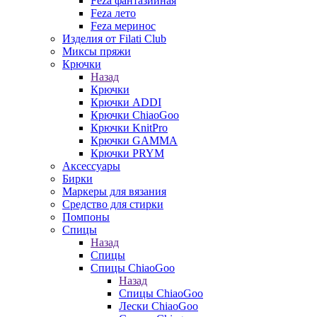
Feza фантазийная
Feza лето
Feza меринос
Изделия от Filati Club
Миксы пряжи
Крючки
Назад
Крючки
Крючки ADDI
Крючки ChiaoGoo
Крючки KnitPro
Крючки GAMMA
Крючки PRYM
Аксессуары
Бирки
Маркеры для вязания
Средство для стирки
Помпоны
Спицы
Назад
Спицы
Спицы ChiaoGoo
Назад
Спицы ChiaoGoo
Лески ChiaoGoo