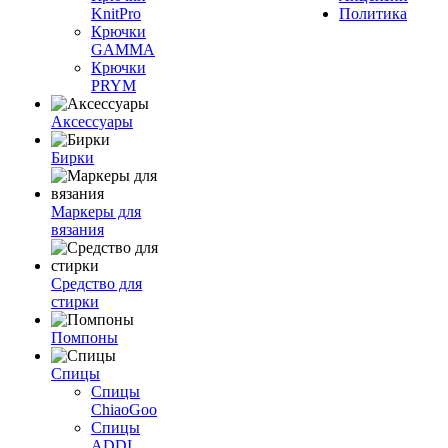
KnitPro
Политика
Крючки
GAMMA
Крючки
PRYM
Аксессуары
Бирки
Маркеры для
вязания
Средство для
стирки
Помпоны
Спицы
Спицы
ChiaoGoo
Спицы
ADDI