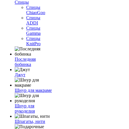
Спицы
Спицы
ChiaoGoo
Спицы
ADDI
Спицы
Gamma
Спицы
KnitPro
Последняя
бобинка
Джут
Шнур для макраме
Шнур для
рукоделия
Шпагаты, нити