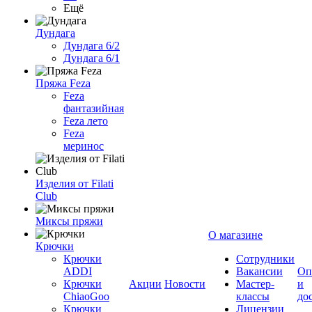
Ещё
Дундага
Дундага 6/2
Дундага 6/1
Пряжа Feza
Feza
фантазийная
Feza лето
Feza
меринос
Изделия от Filati
Club
Миксы пряжи
О магазине
Крючки
Крючки
Сотрудники
ADDI
Вакансии
Оп
Крючки
Акции
Новости
Мастер-
и
ChiaoGoo
классы
до
Крючки
Лицензии