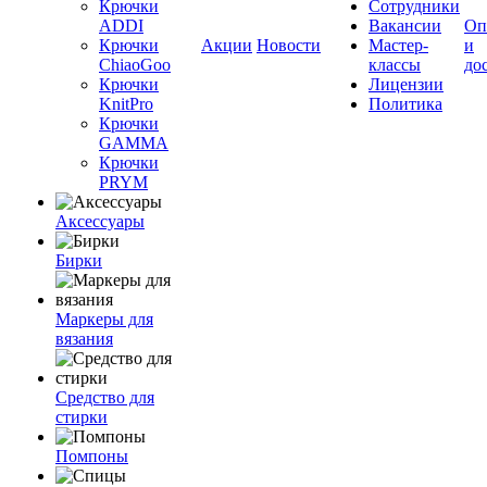
Крючки
Сотрудники
ADDI
Вакансии
Оп
Крючки
Акции
Новости
Мастер-
и
ChiaoGoo
классы
до
Крючки
Лицензии
KnitPro
Политика
Крючки
GAMMA
Крючки
PRYM
Аксессуары
Бирки
Маркеры для
вязания
Средство для
стирки
Помпоны