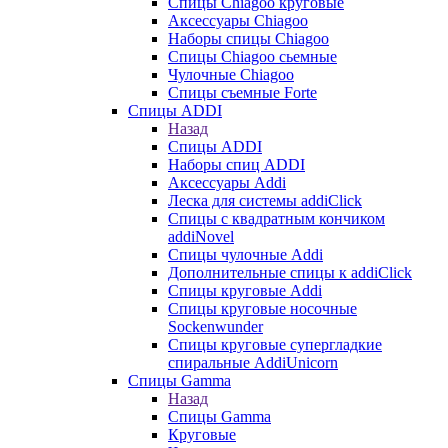
Cпицы Сhiagoo круговые
Аксессуары Chiagoo
Наборы спицы Chiagoo
Спицы Chiagoo сьемные
Чулочные Chiagoo
Спицы съемные Forte
Спицы ADDI
Назад
Спицы ADDI
Наборы спиц ADDI
Аксессуары Addi
Леска для системы addiClick
Спицы с квадратным кончиком
addiNovel
Спицы чулочные Addi
Дополнительные спицы к addiClick
Спицы круговые Addi
Спицы круговые носочные
Sockenwunder
Спицы круговые супергладкие
спиральные AddiUnicorn
Спицы Gamma
Назад
Спицы Gamma
Круговые