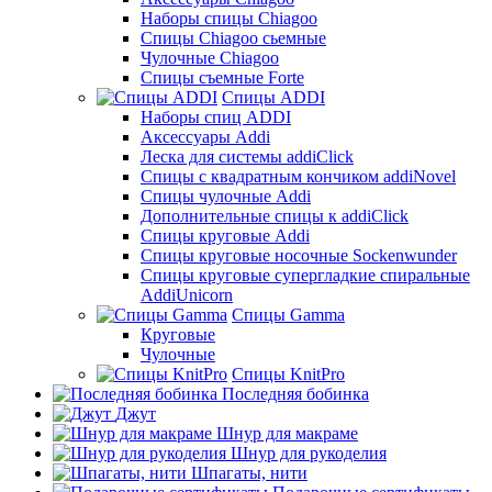
Наборы спицы Chiagoo
Спицы Chiagoo сьемные
Чулочные Chiagoo
Спицы съемные Forte
Спицы ADDI
Наборы спиц ADDI
Аксессуары Addi
Леска для системы addiClick
Спицы с квадратным кончиком addiNovel
Спицы чулочные Addi
Дополнительные спицы к addiClick
Спицы круговые Addi
Спицы круговые носочные Sockenwunder
Спицы круговые супергладкие спиральные
AddiUnicorn
Спицы Gamma
Круговые
Чулочные
Спицы KnitPro
Последняя бобинка
Джут
Шнур для макраме
Шнур для рукоделия
Шпагаты, нити