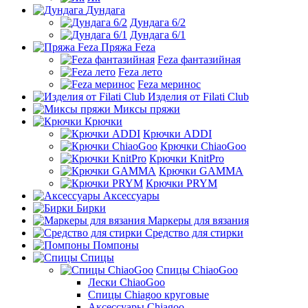
Дундага
Дундага 6/2
Дундага 6/1
Пряжа Feza
Feza фантазийная
Feza лето
Feza меринос
Изделия от Filati Club
Миксы пряжи
Крючки
Крючки ADDI
Крючки ChiaoGoo
Крючки KnitPro
Крючки GAMMA
Крючки PRYM
Аксессуары
Бирки
Маркеры для вязания
Средство для стирки
Помпоны
Спицы
Спицы ChiaoGoo
Лески ChiaoGoo
Cпицы Сhiagoo круговые
Аксессуары Chiagoo