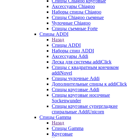
Cпицы Сhiagoo круговые
Аксессуары Chiagoo
Наборы спицы Chiagoo
Спицы Chiagoo сьемные
Чулочные Chiagoo
Спицы съемные Forte
Спицы ADDI
Назад
Спицы ADDI
Наборы спиц ADDI
Аксессуары Addi
Леска для системы addiClick
Спицы с квадратным кончиком
addiNovel
Спицы чулочные Addi
Дополнительные спицы к addiClick
Спицы круговые Addi
Спицы круговые носочные
Sockenwunder
Спицы круговые супергладкие
спиральные AddiUnicorn
Спицы Gamma
Назад
Спицы Gamma
Круговые