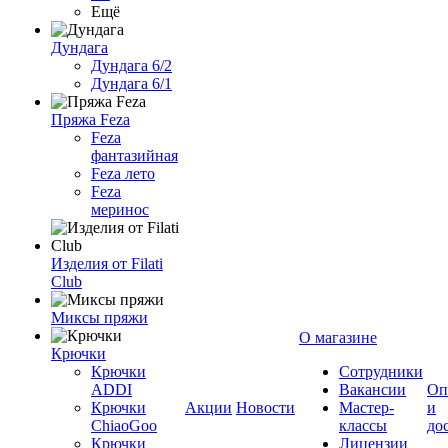
Ещё
Дундага
Дундага 6/2
Дундага 6/1
Пряжа Feza
Feza
фантазийная
Feza лето
Feza
меринос
Изделия от Filati
Club
Миксы пряжи
О магазине
Крючки
Крючки
Сотрудники
ADDI
Вакансии
Оп
Крючки
Акции
Новости
Мастер-
и
ChiaoGoo
классы
до
Крючки
Лицензии