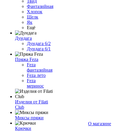
Твид
Фантазийная
Хлопок
Шелк
Як
Ещё
Дундага
Дундага 6/2
Дундага 6/1
Пряжа Feza
Feza
фантазийная
Feza лето
Feza
меринос
Изделия от Filati
Club
Миксы пряжи
О магазине
Крючки