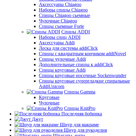
Аксессуары Chiagoo
Наборы спицы Chiagoo
Спицы Chiagoo сьемные
Чулочные Chiagoo
Спицы съемные Forte
Спицы ADDI
Наборы спиц ADDI
Аксессуары Addi
Леска для системы addiClick
Спицы с квадратным кончиком addiNovel
Спицы чулочные Addi
Дополнительные спицы к addiClick
Спицы круговые Addi
Спицы круговые носочные Sockenwunder
Спицы круговые супергладкие спиральные
AddiUnicorn
Спицы Gamma
Круговые
Чулочные
Спицы KnitPro
Последняя бобинка
Джут
Шнур для макраме
Шнур для рукоделия
Шпагаты, нити