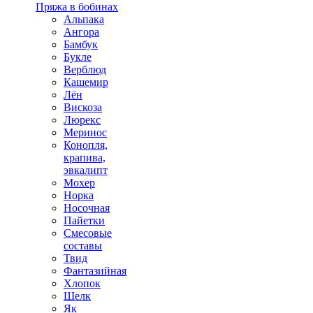
Пряжа в бобинах
Альпака
Ангора
Бамбук
Букле
Верблюд
Кашемир
Лён
Вискоза
Люрекс
Меринос
Конопля,
крапива,
эвкалипт
Мохер
Норка
Носочная
Пайетки
Смесовые
составы
Твид
Фантазийная
Хлопок
Шелк
Як