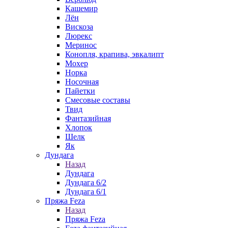
Кашемир
Лён
Вискоза
Люрекс
Меринос
Конопля, крапива, эвкалипт
Мохер
Норка
Носочная
Пайетки
Смесовые составы
Твид
Фантазийная
Хлопок
Шелк
Як
Дундага
Назад
Дундага
Дундага 6/2
Дундага 6/1
Пряжа Feza
Назад
Пряжа Feza