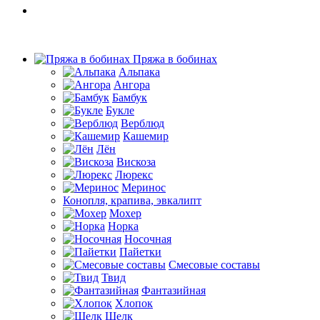
Пряжа в бобинах
Альпака
Ангора
Бамбук
Букле
Верблюд
Кашемир
Лён
Вискоза
Люрекс
Меринос
Конопля, крапива, эвкалипт
Мохер
Норка
Носочная
Пайетки
Смесовые составы
Твид
Фантазийная
Хлопок
Шелк