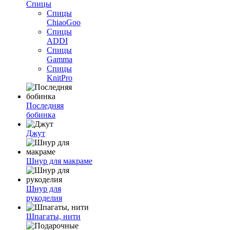
Спицы
Спицы
ChiaoGoo
Спицы
ADDI
Спицы
Gamma
Спицы
KnitPro
Последняя
бобинка
Джут
Шнур для макраме
Шнур для
рукоделия
Шпагаты, нити