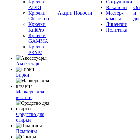
Крючки
Сотрудники
ADDI
Вакансии
Оп
Крючки
Акции
Новости
Мастер-
и
ChiaoGoo
классы
до
Крючки
Лицензии
KnitPro
Политика
Крючки
GAMMA
Крючки
PRYM
Аксессуары
Бирки
Маркеры для
вязания
Средство для
стирки
Помпоны