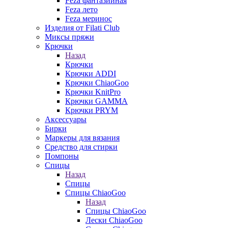
Feza фантазийная
Feza лето
Feza меринос
Изделия от Filati Club
Миксы пряжи
Крючки
Назад
Крючки
Крючки ADDI
Крючки ChiaoGoo
Крючки KnitPro
Крючки GAMMA
Крючки PRYM
Аксессуары
Бирки
Маркеры для вязания
Средство для стирки
Помпоны
Спицы
Назад
Спицы
Спицы ChiaoGoo
Назад
Спицы ChiaoGoo
Лески ChiaoGoo