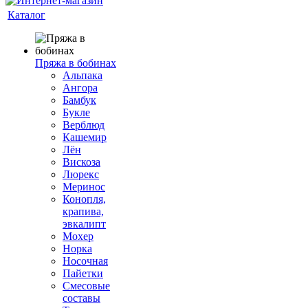
Каталог
Пряжа в бобинах
Альпака
Ангора
Бамбук
Букле
Верблюд
Кашемир
Лён
Вискоза
Люрекс
Меринос
Конопля,
крапива,
эвкалипт
Мохер
Норка
Носочная
Пайетки
Смесовые
составы