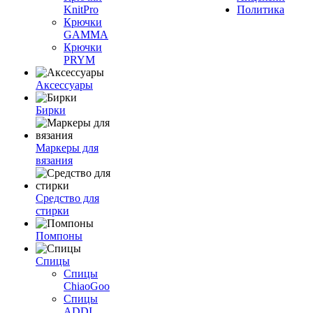
KnitPro
Политика
Крючки
GAMMA
Крючки
PRYM
Аксессуары
Бирки
Маркеры для
вязания
Средство для
стирки
Помпоны
Спицы
Спицы
ChiaoGoo
Спицы
ADDI