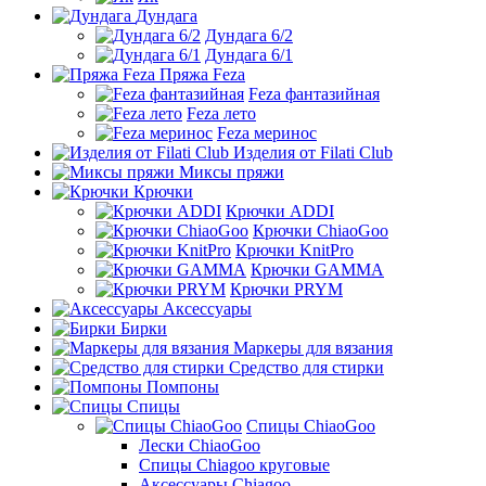
Дундага
Дундага 6/2
Дундага 6/1
Пряжа Feza
Feza фантазийная
Feza лето
Feza меринос
Изделия от Filati Club
Миксы пряжи
Крючки
Крючки ADDI
Крючки ChiaoGoo
Крючки KnitPro
Крючки GAMMA
Крючки PRYM
Аксессуары
Бирки
Маркеры для вязания
Средство для стирки
Помпоны
Спицы
Спицы ChiaoGoo
Лески ChiaoGoo
Cпицы Сhiagoo круговые
Аксессуары Chiagoo