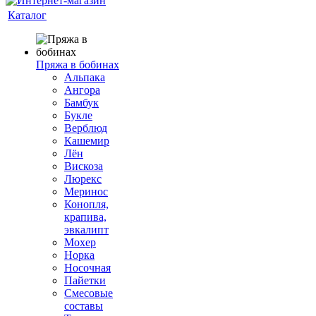
Каталог
Пряжа в бобинах
Альпака
Ангора
Бамбук
Букле
Верблюд
Кашемир
Лён
Вискоза
Люрекс
Меринос
Конопля,
крапива,
эвкалипт
Мохер
Норка
Носочная
Пайетки
Смесовые
составы