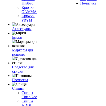
KnitPro
Политика
Крючки
GAMMA
Крючки
PRYM
Аксессуары
Бирки
Маркеры для
вязания
Средство для
стирки
Помпоны
Спицы
Спицы
ChiaoGoo
Спицы
ADDI