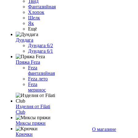
Твид
Фантазийная
Хлопок
Шелк
Як
Ещё
Дундага
Дундага 6/2
Дундага 6/1
Пряжа Feza
Feza
фантазийная
Feza лето
Feza
меринос
Изделия от Filati
Club
Миксы пряжи
О магазине
Крючки