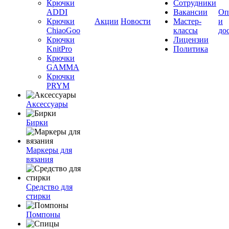
Крючки
Сотрудники
ADDI
Вакансии
Оп
Крючки
Акции
Новости
Мастер-
и
ChiaoGoo
классы
до
Крючки
Лицензии
KnitPro
Политика
Крючки
GAMMA
Крючки
PRYM
Аксессуары
Бирки
Маркеры для
вязания
Средство для
стирки
Помпоны