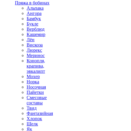
Пряжа в бобинах
Альпака
Ангора
Бамбук
Букле
Верблюд
Кашемир
Лён
Вискоза
Люрекс
Меринос
Конопля,
крапива,
эвкалипт
Мохер
Норка
Носочная
Пайетки
Смесовые
составы
Твид
Фантазийная
Хлопок
Шелк
Як