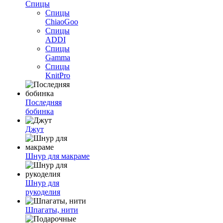
Спицы
Спицы
ChiaoGoo
Спицы
ADDI
Спицы
Gamma
Спицы
KnitPro
Последняя
бобинка
Джут
Шнур для макраме
Шнур для
рукоделия
Шпагаты, нити