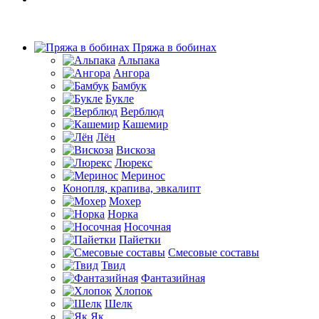
Пряжа в бобинах
Альпака
Ангора
Бамбук
Букле
Верблюд
Кашемир
Лён
Вискоза
Люрекс
Меринос
Конопля, крапива, эвкалипт
Мохер
Норка
Носочная
Пайетки
Смесовые составы
Твид
Фантазийная
Хлопок
Шелк
Як