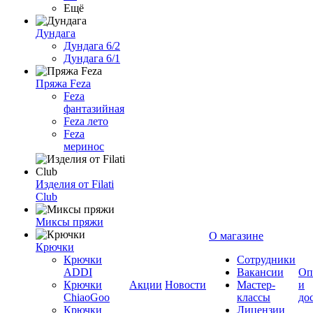
Ещё
Дундага
Дундага 6/2
Дундага 6/1
Пряжа Feza
Feza
фантазийная
Feza лето
Feza
меринос
Изделия от Filati
Club
Миксы пряжи
О магазине
Крючки
Крючки
Сотрудники
ADDI
Вакансии
Оп
Крючки
Акции
Новости
Мастер-
и
ChiaoGoo
классы
до
Крючки
Лицензии