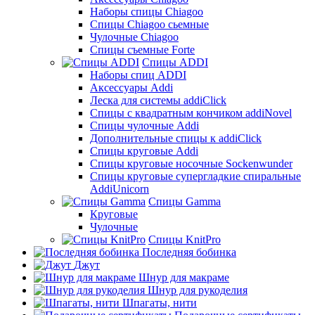
Наборы спицы Chiagoo
Спицы Chiagoo сьемные
Чулочные Chiagoo
Спицы съемные Forte
Спицы ADDI
Наборы спиц ADDI
Аксессуары Addi
Леска для системы addiClick
Спицы с квадратным кончиком addiNovel
Спицы чулочные Addi
Дополнительные спицы к addiClick
Спицы круговые Addi
Спицы круговые носочные Sockenwunder
Спицы круговые супергладкие спиральные
AddiUnicorn
Спицы Gamma
Круговые
Чулочные
Спицы KnitPro
Последняя бобинка
Джут
Шнур для макраме
Шнур для рукоделия
Шпагаты, нити