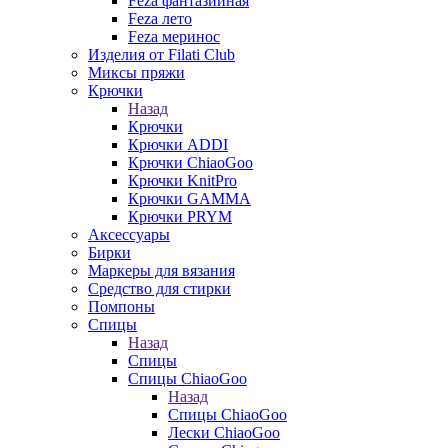
Feza фантазийная
Feza лето
Feza меринос
Изделия от Filati Club
Миксы пряжи
Крючки
Назад
Крючки
Крючки ADDI
Крючки ChiaoGoo
Крючки KnitPro
Крючки GAMMA
Крючки PRYM
Аксессуары
Бирки
Маркеры для вязания
Средство для стирки
Помпоны
Спицы
Назад
Спицы
Спицы ChiaoGoo
Назад
Спицы ChiaoGoo
Лески ChiaoGoo