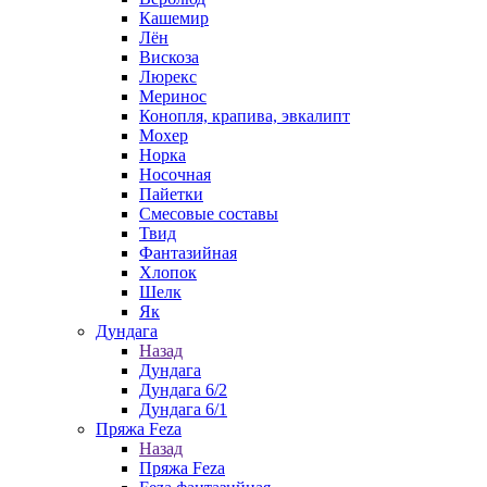
Кашемир
Лён
Вискоза
Люрекс
Меринос
Конопля, крапива, эвкалипт
Мохер
Норка
Носочная
Пайетки
Смесовые составы
Твид
Фантазийная
Хлопок
Шелк
Як
Дундага
Назад
Дундага
Дундага 6/2
Дундага 6/1
Пряжа Feza
Назад
Пряжа Feza