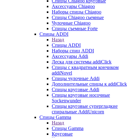
Cпицы Сhiagoo круговые
Аксессуары Chiagoo
Наборы спицы Chiagoo
Спицы Chiagoo сьемные
Чулочные Chiagoo
Спицы съемные Forte
Спицы ADDI
Назад
Спицы ADDI
Наборы спиц ADDI
Аксессуары Addi
Леска для системы addiClick
Спицы с квадратным кончиком
addiNovel
Спицы чулочные Addi
Дополнительные спицы к addiClick
Спицы круговые Addi
Спицы круговые носочные
Sockenwunder
Спицы круговые супергладкие
спиральные AddiUnicorn
Спицы Gamma
Назад
Спицы Gamma
Круговые