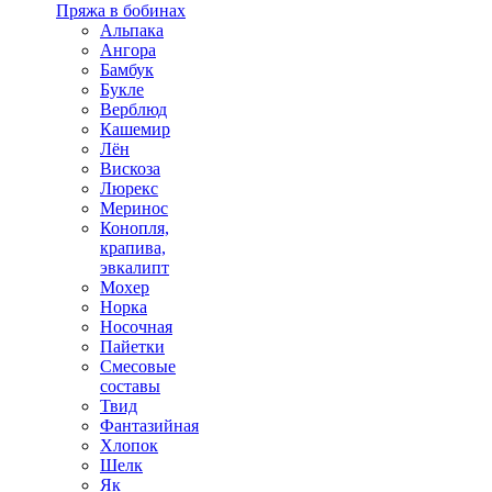
Пряжа в бобинах
Альпака
Ангора
Бамбук
Букле
Верблюд
Кашемир
Лён
Вискоза
Люрекс
Меринос
Конопля,
крапива,
эвкалипт
Мохер
Норка
Носочная
Пайетки
Смесовые
составы
Твид
Фантазийная
Хлопок
Шелк
Як