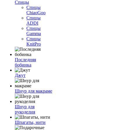
Спицы
Спицы
ChiaoGoo
Спицы
ADDI
Спицы
Gamma
Спицы
KnitPro
Последняя
бобинка
Джут
Шнур для макраме
Шнур для
рукоделия
Шпагаты, нити