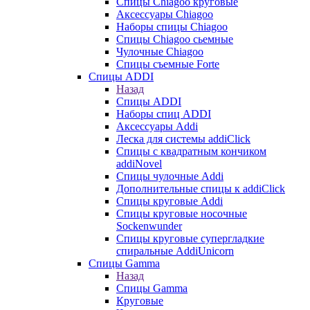
Cпицы Сhiagoo круговые
Аксессуары Chiagoo
Наборы спицы Chiagoo
Спицы Chiagoo сьемные
Чулочные Chiagoo
Спицы съемные Forte
Спицы ADDI
Назад
Спицы ADDI
Наборы спиц ADDI
Аксессуары Addi
Леска для системы addiClick
Спицы с квадратным кончиком
addiNovel
Спицы чулочные Addi
Дополнительные спицы к addiClick
Спицы круговые Addi
Спицы круговые носочные
Sockenwunder
Спицы круговые супергладкие
спиральные AddiUnicorn
Спицы Gamma
Назад
Спицы Gamma
Круговые