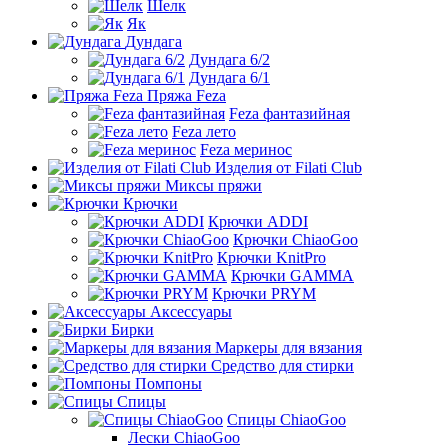
Шелк
Як
Дундага
Дундага 6/2
Дундага 6/1
Пряжа Feza
Feza фантазийная
Feza лето
Feza меринос
Изделия от Filati Club
Миксы пряжи
Крючки
Крючки ADDI
Крючки ChiaoGoo
Крючки KnitPro
Крючки GAMMA
Крючки PRYM
Аксессуары
Бирки
Маркеры для вязания
Средство для стирки
Помпоны
Спицы
Спицы ChiaoGoo
Лески ChiaoGoo