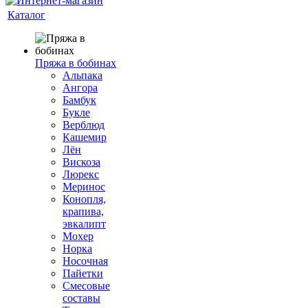
Каталог
Пряжа в бобинах
Альпака
Ангора
Бамбук
Букле
Верблюд
Кашемир
Лён
Вискоза
Люрекс
Меринос
Конопля,
крапива,
эвкалипт
Мохер
Норка
Носочная
Пайетки
Смесовые
составы