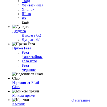
Твид
Фантазийная
Хлопок
Шелк
Як
Ещё
Дундага
Дундага 6/2
Дундага 6/1
Пряжа Feza
Feza
фантазийная
Feza лето
Feza
меринос
Изделия от Filati
Club
Миксы пряжи
О магазине
Крючки