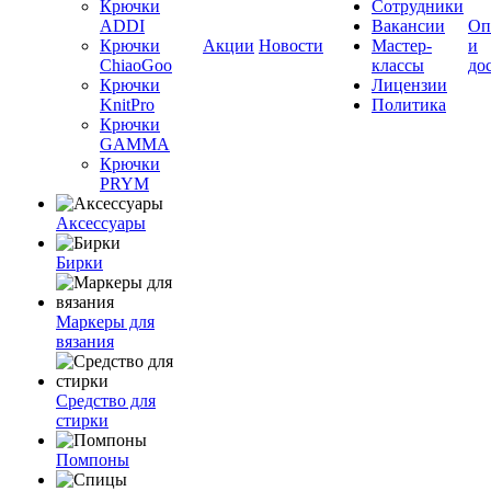
Крючки
Сотрудники
ADDI
Вакансии
Оп
Крючки
Акции
Новости
Мастер-
и
ChiaoGoo
классы
до
Крючки
Лицензии
KnitPro
Политика
Крючки
GAMMA
Крючки
PRYM
Аксессуары
Бирки
Маркеры для
вязания
Средство для
стирки
Помпоны