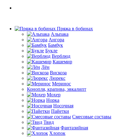
Пряжа в бобинах
Альпака
Ангора
Бамбук
Букле
Верблюд
Кашемир
Лён
Вискоза
Люрекс
Меринос
Конопля, крапива, эвкалипт
Мохер
Норка
Носочная
Пайетки
Смесовые составы
Твид
Фантазийная
Хлопок