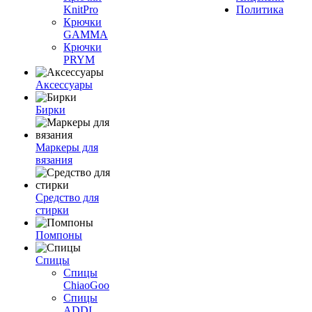
KnitPro
Политика
Крючки
GAMMA
Крючки
PRYM
Аксессуары
Бирки
Маркеры для
вязания
Средство для
стирки
Помпоны
Спицы
Спицы
ChiaoGoo
Спицы
ADDI