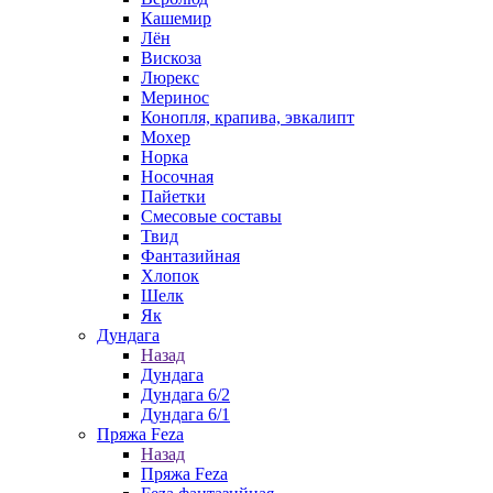
Кашемир
Лён
Вискоза
Люрекс
Меринос
Конопля, крапива, эвкалипт
Мохер
Норка
Носочная
Пайетки
Смесовые составы
Твид
Фантазийная
Хлопок
Шелк
Як
Дундага
Назад
Дундага
Дундага 6/2
Дундага 6/1
Пряжа Feza
Назад
Пряжа Feza