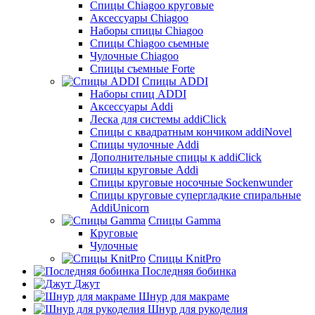
Cпицы Сhiagoo круговые
Аксессуары Chiagoo
Наборы спицы Chiagoo
Спицы Chiagoo сьемные
Чулочные Chiagoo
Спицы съемные Forte
Спицы ADDI
Наборы спиц ADDI
Аксессуары Addi
Леска для системы addiClick
Спицы с квадратным кончиком addiNovel
Спицы чулочные Addi
Дополнительные спицы к addiClick
Спицы круговые Addi
Спицы круговые носочные Sockenwunder
Спицы круговые супергладкие спиральные
AddiUnicorn
Спицы Gamma
Круговые
Чулочные
Спицы KnitPro
Последняя бобинка
Джут
Шнур для макраме
Шнур для рукоделия