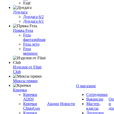
Ещё
Дундага
Дундага 6/2
Дундага 6/1
Пряжа Feza
Feza
фантазийная
Feza лето
Feza
меринос
Изделия от Filati
Club
Миксы пряжи
О магазине
Крючки
Крючки
Сотрудники
ADDI
Вакансии
Оп
Крючки
Акции
Новости
Мастер-
и
ChiaoGoo
классы
до
Крючки
Лицензии