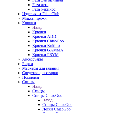
Feza фантазийная
Feza лето
Feza меринос
Изделия от Filati Club
Миксы пряжи
Крючки
Назад
Крючки
Крючки ADDI
Крючки ChiaoGoo
Крючки KnitPro
Крючки GAMMA
Крючки PRYM
Аксессуары
Бирки
Маркеры для вязания
Средство для стирки
Помпоны
Спицы
Назад
Спицы
Спицы ChiaoGoo
Назад
Спицы ChiaoGoo
Лески ChiaoGoo