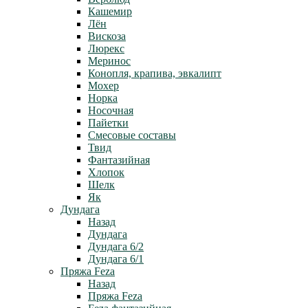
Кашемир
Лён
Вискоза
Люрекс
Меринос
Конопля, крапива, эвкалипт
Мохер
Норка
Носочная
Пайетки
Смесовые составы
Твид
Фантазийная
Хлопок
Шелк
Як
Дундага
Назад
Дундага
Дундага 6/2
Дундага 6/1
Пряжа Feza
Назад
Пряжа Feza