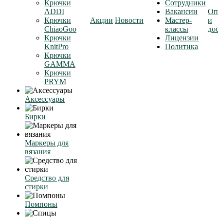
Крючки
Сотрудники
ADDI
Вакансии
Оп
Крючки
Акции
Новости
Мастер-
и
ChiaoGoo
классы
до
Крючки
Лицензии
KnitPro
Политика
Крючки
GAMMA
Крючки
PRYM
Аксессуары
Бирки
Маркеры для
вязания
Средство для
стирки
Помпоны