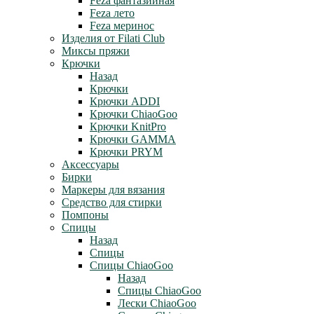
Feza фантазийная
Feza лето
Feza меринос
Изделия от Filati Club
Миксы пряжи
Крючки
Назад
Крючки
Крючки ADDI
Крючки ChiaoGoo
Крючки KnitPro
Крючки GAMMA
Крючки PRYM
Аксессуары
Бирки
Маркеры для вязания
Средство для стирки
Помпоны
Спицы
Назад
Спицы
Спицы ChiaoGoo
Назад
Спицы ChiaoGoo
Лески ChiaoGoo