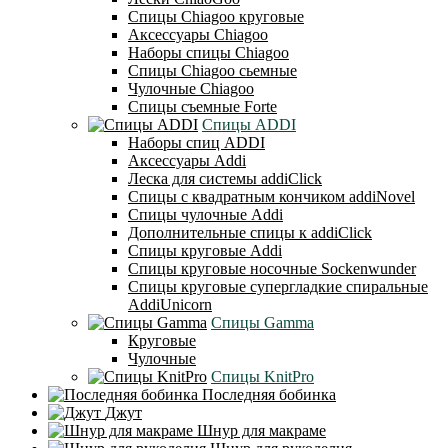
Cпицы Сhiagoo круговые
Аксессуары Chiagoo
Наборы спицы Chiagoo
Спицы Chiagoo сьемные
Чулочные Chiagoo
Спицы съемные Forte
Спицы ADDI
Наборы спиц ADDI
Аксессуары Addi
Леска для системы addiClick
Спицы с квадратным кончиком addiNovel
Спицы чулочные Addi
Дополнительные спицы к addiClick
Спицы круговые Addi
Спицы круговые носочные Sockenwunder
Спицы круговые супергладкие спиральные
AddiUnicorn
Спицы Gamma
Круговые
Чулочные
Спицы KnitPro
Последняя бобинка
Джут
Шнур для макраме