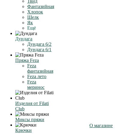
Твид
Фантазийная
Хлопок
Шелк
Як
Ещё
Дундага
Дундага 6/2
Дундага 6/1
Пряжа Feza
Feza
фантазийная
Feza лето
Feza
меринос
Изделия от Filati
Club
Миксы пряжи
О магазине
Крючки