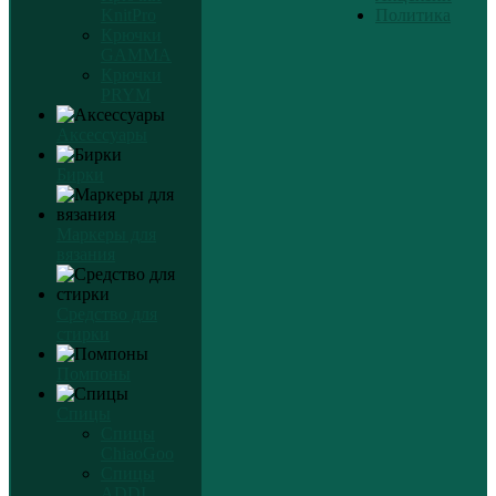
KnitPro
Политика
Крючки
GAMMA
Крючки
PRYM
Аксессуары
Бирки
Маркеры для
вязания
Средство для
стирки
Помпоны
Спицы
Спицы
ChiaoGoo
Спицы
ADDI