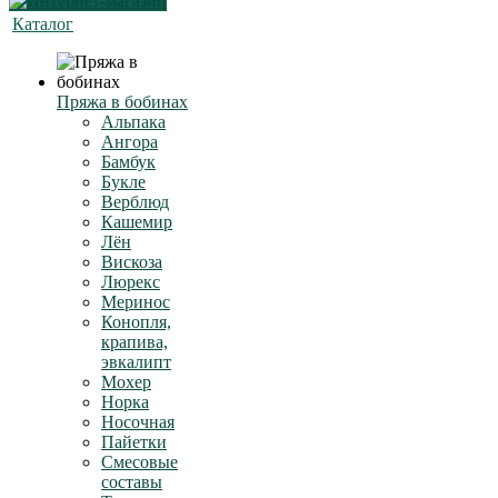
Каталог
Пряжа в бобинах
Альпака
Ангора
Бамбук
Букле
Верблюд
Кашемир
Лён
Вискоза
Люрекс
Меринос
Конопля,
крапива,
эвкалипт
Мохер
Норка
Носочная
Пайетки
Смесовые
составы