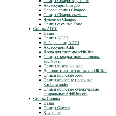
Cпицы Сhiagoo круговые
Аксессуары Chiagoo
Наборы спицы Chiagoo
Спицы Chiagoo сьемные
Чулочные Chiagoo
Спицы съемные Forte
Спицы ADDI
Назад
Спицы ADDI
Наборы спиц ADDI
Аксессуары Addi
Леска для системы addiClick
Спицы с квадратным кончиком
addiNovel
Спицы чулочные Addi
Дополнительные спицы к addiClick
Спицы круговые Addi
Спицы круговые носочные
Sockenwunder
Спицы круговые супергладкие
спиральные AddiUnicorn
Спицы Gamma
Назад
Спицы Gamma
Круговые