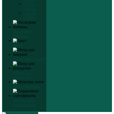
Спицы
Gamma
Спицы
KnitPro
Последняя
бобинка
Джут
Шнур для макраме
Шнур для
рукоделия
Шпагаты, нити
Подарочные
сертификаты