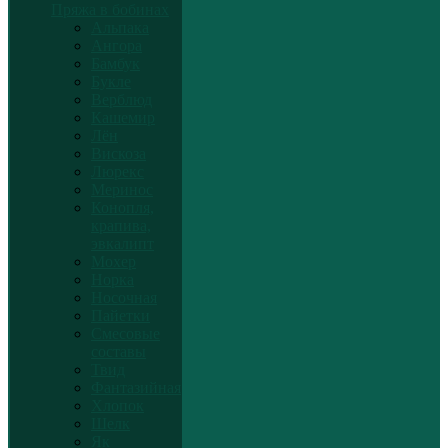
Пряжа в бобинах
Альпака
Ангора
Бамбук
Букле
Верблюд
Кашемир
Лён
Вискоза
Люрекс
Меринос
Конопля,
крапива,
эвкалипт
Мохер
Норка
Носочная
Пайетки
Смесовые
составы
Твид
Фантазийная
Хлопок
Шелк
Як