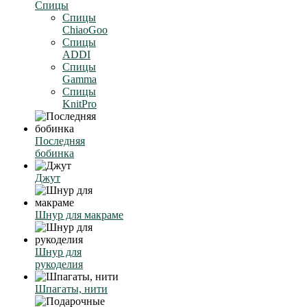
Спицы
Спицы
ChiaoGoo
Спицы
ADDI
Спицы
Gamma
Спицы
KnitPro
Последняя
бобинка
Джут
Шнур для макраме
Шнур для
рукоделия
Шпагаты, нити