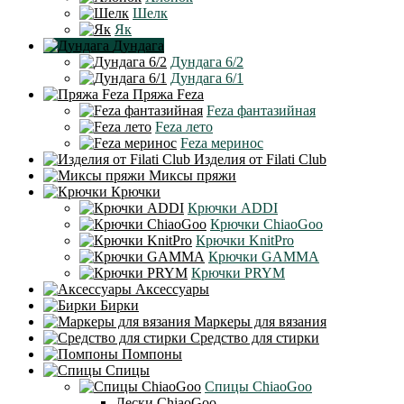
Шелк
Як
Дундага
Дундага 6/2
Дундага 6/1
Пряжа Feza
Feza фантазийная
Feza лето
Feza меринос
Изделия от Filati Club
Миксы пряжи
Крючки
Крючки ADDI
Крючки ChiaoGoo
Крючки KnitPro
Крючки GAMMA
Крючки PRYM
Аксессуары
Бирки
Маркеры для вязания
Средство для стирки
Помпоны
Спицы
Спицы ChiaoGoo
Лески ChiaoGoo