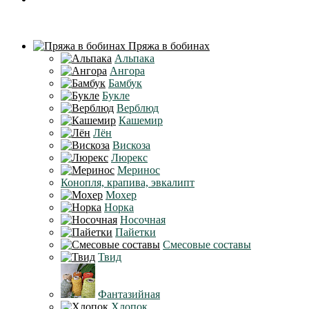
Пряжа в бобинах
Альпака
Ангора
Бамбук
Букле
Верблюд
Кашемир
Лён
Вискоза
Люрекс
Меринос
Конопля, крапива, эвкалипт
Мохер
Норка
Носочная
Пайетки
Смесовые составы
Твид
Фантазийная
Хлопок