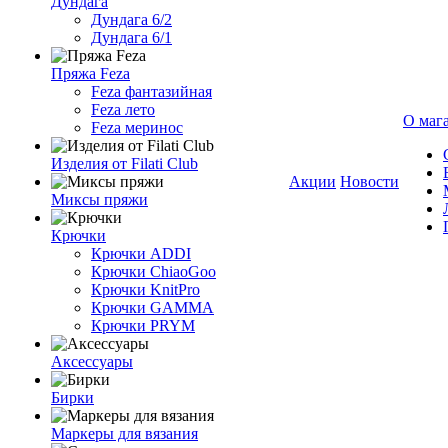
Дундага
Дундага 6/2
Дундага 6/1
Пряжа Feza
Feza фантазийная
Feza лето
О маг
Feza меринос
Изделия от Filati Club
Акции
Новости
Миксы пряжи
Крючки
Крючки ADDI
Крючки ChiaoGoo
Крючки KnitPro
Крючки GAMMA
Крючки PRYM
Аксессуары
Бирки
Маркеры для вязания