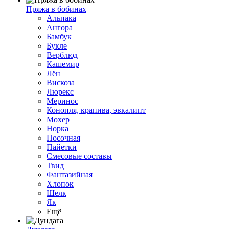
Пряжа в бобинах
Альпака
Ангора
Бамбук
Букле
Верблюд
Кашемир
Лён
Вискоза
Люрекс
Меринос
Конопля, крапива, эвкалипт
Мохер
Норка
Носочная
Пайетки
Смесовые составы
Твид
Фантазийная
Хлопок
Шелк
Як
Ещё