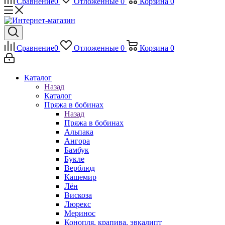
Сравнение
0
Отложенные
0
Корзина
0
Сравнение
0
Отложенные
0
Корзина
0
Каталог
Назад
Каталог
Пряжа в бобинах
Назад
Пряжа в бобинах
Альпака
Ангора
Бамбук
Букле
Верблюд
Кашемир
Лён
Вискоза
Люрекс
Меринос
Конопля, крапива, эвкалипт