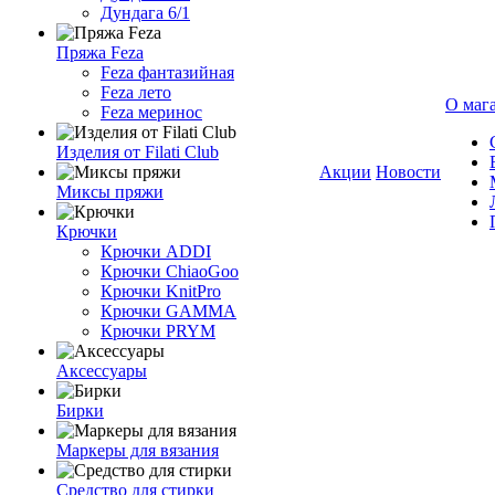
Дундага 6/1
Пряжа Feza
Feza фантазийная
Feza лето
О маг
Feza меринос
Изделия от Filati Club
Акции
Новости
Миксы пряжи
Крючки
Крючки ADDI
Крючки ChiaoGoo
Крючки KnitPro
Крючки GAMMA
Крючки PRYM
Аксессуары
Бирки
Маркеры для вязания
Средство для стирки