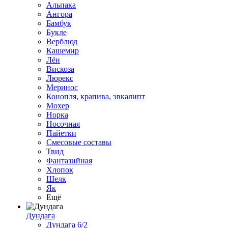
Альпака
Ангора
Бамбук
Букле
Верблюд
Кашемир
Лён
Вискоза
Люрекс
Меринос
Конопля, крапива, эвкалипт
Мохер
Норка
Носочная
Пайетки
Смесовые составы
Твид
Фантазийная
Хлопок
Шелк
Як
Ещё
Дундага
Дундага 6/2