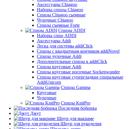
Аксессуары Chiagoo
Наборы спицы Chiagoo
Спицы Chiagoo сьемные
Чулочные Chiagoo
Спицы съемные Forte
Спицы ADDI
Наборы спиц ADDI
Аксессуары Addi
Леска для системы addiClick
Спицы с квадратным кончиком addiNovel
Спицы чулочные Addi
Дополнительные спицы к addiClick
Спицы круговые Addi
Спицы круговые носочные Sockenwunder
Спицы круговые супергладкие спиральные
AddiUnicorn
Спицы Gamma
Круговые
Чулочные
Спицы KnitPro
Последняя бобинка
Джут
Шнур для макраме
Шнур для рукоделия
Шпагаты, нити