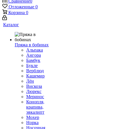
Сравнение
0
Отложенные
0
Корзина
0
Каталог
Пряжа в бобинах
Альпака
Ангора
Бамбук
Букле
Верблюд
Кашемир
Лён
Вискоза
Люрекс
Меринос
Конопля,
крапива,
эвкалипт
Мохер
Норка
Носочная