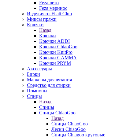
Feza лето
Feza меринос
Изделия от Filati Club
Миксы пряжи
Крючки
Назад
Крючки
Крючки ADDI
Крючки ChiaoGoo
Крючки KnitPro
Крючки GAMMA
Крючки PRYM
Аксессуары
Бирки
Маркеры для вязания
Средство для стирки
Помпоны
Спицы
Назад
Спицы
Спицы ChiaoGoo
Назад
Спицы ChiaoGoo
Лески ChiaoGoo
Cпицы Сhiagoo круговые