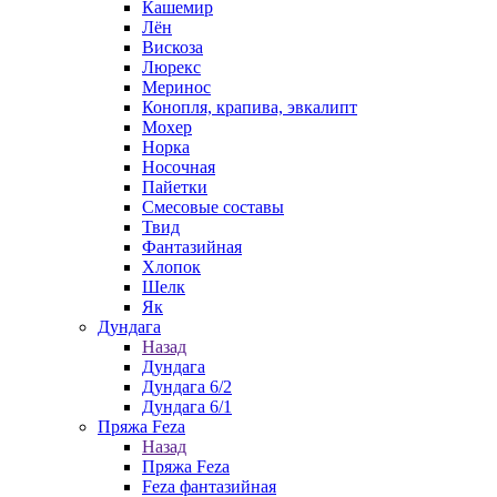
Кашемир
Лён
Вискоза
Люрекс
Меринос
Конопля, крапива, эвкалипт
Мохер
Норка
Носочная
Пайетки
Смесовые составы
Твид
Фантазийная
Хлопок
Шелк
Як
Дундага
Назад
Дундага
Дундага 6/2
Дундага 6/1
Пряжа Feza
Назад
Пряжа Feza
Feza фантазийная