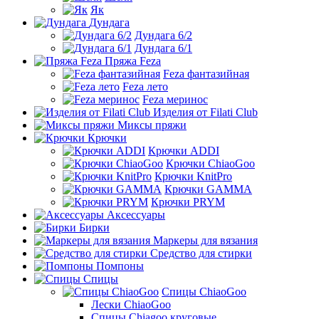
Як
Дундага
Дундага 6/2
Дундага 6/1
Пряжа Feza
Feza фантазийная
Feza лето
Feza меринос
Изделия от Filati Club
Миксы пряжи
Крючки
Крючки ADDI
Крючки ChiaoGoo
Крючки KnitPro
Крючки GAMMA
Крючки PRYM
Аксессуары
Бирки
Маркеры для вязания
Средство для стирки
Помпоны
Спицы
Спицы ChiaoGoo
Лески ChiaoGoo
Cпицы Сhiagoo круговые