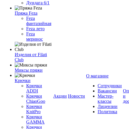
Дундага 6/1
Пряжа Feza
Feza
фантазийная
Feza лето
Feza
меринос
Изделия от Filati
Club
Миксы пряжи
О магазине
Крючки
Крючки
Сотрудники
ADDI
Вакансии
Оп
Крючки
Акции
Новости
Мастер-
и
ChiaoGoo
классы
до
Крючки
Лицензии
KnitPro
Политика
Крючки
GAMMA
Крючки