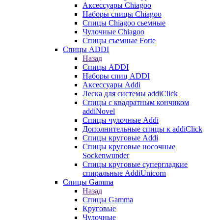
Аксессуары Chiagoo
Наборы спицы Chiagoo
Спицы Chiagoo сьемные
Чулочные Chiagoo
Спицы съемные Forte
Спицы ADDI
Назад
Спицы ADDI
Наборы спиц ADDI
Аксессуары Addi
Леска для системы addiClick
Спицы с квадратным кончиком
addiNovel
Спицы чулочные Addi
Дополнительные спицы к addiClick
Спицы круговые Addi
Спицы круговые носочные
Sockenwunder
Спицы круговые супергладкие
спиральные AddiUnicorn
Спицы Gamma
Назад
Спицы Gamma
Круговые
Чулочные