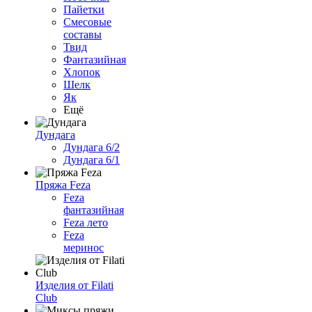
Пайетки
Смесовые
составы
Твид
Фантазийная
Хлопок
Шелк
Як
Ещё
Дундага
Дундага 6/2
Дундага 6/1
Пряжа Feza
Feza
фантазийная
Feza лето
Feza
меринос
Изделия от Filati
Club