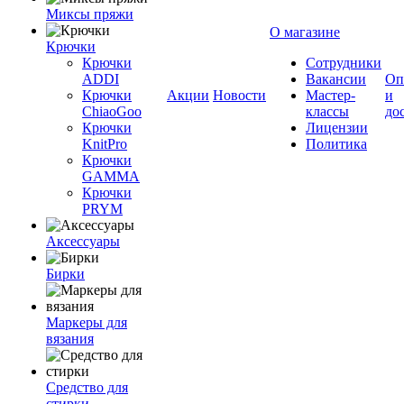
Миксы пряжи
О магазине
Крючки
Крючки
Сотрудники
ADDI
Вакансии
Оп
Крючки
Акции
Новости
Мастер-
и
ChiaoGoo
классы
до
Крючки
Лицензии
KnitPro
Политика
Крючки
GAMMA
Крючки
PRYM
Аксессуары
Бирки
Маркеры для
вязания
Средство для
стирки