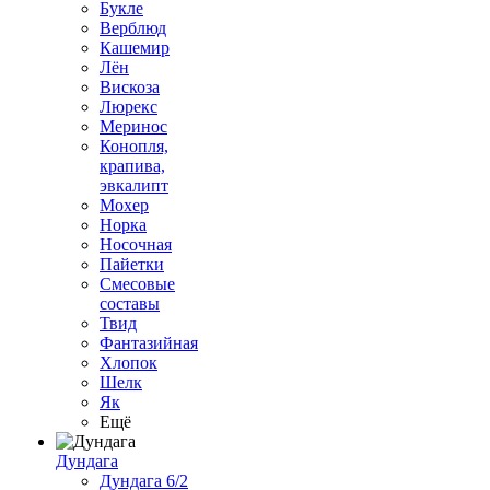
Букле
Верблюд
Кашемир
Лён
Вискоза
Люрекс
Меринос
Конопля,
крапива,
эвкалипт
Мохер
Норка
Носочная
Пайетки
Смесовые
составы
Твид
Фантазийная
Хлопок
Шелк
Як
Ещё
Дундага
Дундага 6/2