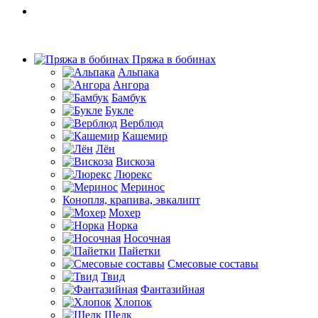
Пряжа в бобинах
Альпака
Ангора
Бамбук
Букле
Верблюд
Кашемир
Лён
Вискоза
Люрекс
Меринос
Конопля, крапива, эвкалипт
Мохер
Норка
Носочная
Пайетки
Смесовые составы
Твид
Фантазийная
Хлопок
Шелк