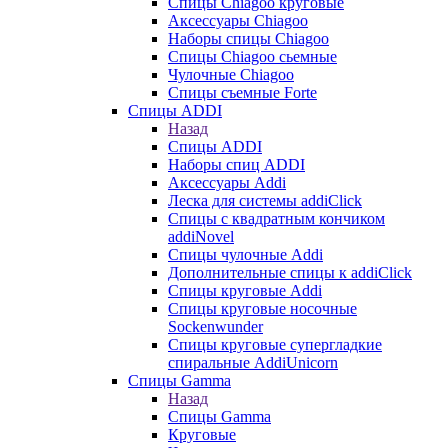
Cпицы Сhiagoo круговые
Аксессуары Chiagoo
Наборы спицы Chiagoo
Спицы Chiagoo сьемные
Чулочные Chiagoo
Спицы съемные Forte
Спицы ADDI
Назад
Спицы ADDI
Наборы спиц ADDI
Аксессуары Addi
Леска для системы addiClick
Спицы с квадратным кончиком
addiNovel
Спицы чулочные Addi
Дополнительные спицы к addiClick
Спицы круговые Addi
Спицы круговые носочные
Sockenwunder
Спицы круговые супергладкие
спиральные AddiUnicorn
Спицы Gamma
Назад
Спицы Gamma
Круговые