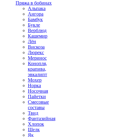
Пряжа в бобинах
Альпака
Ангора
Бамбук
Букле
Верблюд
Кашемир
Лён
Вискоза
Люрекс
Меринос
Конопля,
крапива,
эвкалипт
Мохер
Норка
Носочная
Пайетки
Смесовые
составы
Твид
Фантазийная
Хлопок
Шелк
Як