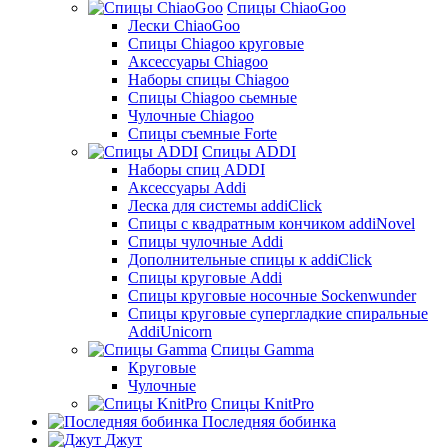
Спицы ChiaoGoo
Лески ChiaoGoo
Cпицы Сhiagoo круговые
Аксессуары Chiagoo
Наборы спицы Chiagoo
Спицы Chiagoo сьемные
Чулочные Chiagoo
Спицы съемные Forte
Спицы ADDI
Наборы спиц ADDI
Аксессуары Addi
Леска для системы addiClick
Спицы с квадратным кончиком addiNovel
Спицы чулочные Addi
Дополнительные спицы к addiClick
Спицы круговые Addi
Спицы круговые носочные Sockenwunder
Спицы круговые супергладкие спиральные
AddiUnicorn
Спицы Gamma
Круговые
Чулочные
Спицы KnitPro
Последняя бобинка
Джут