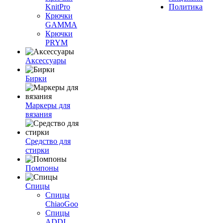
KnitPro
Политика
Крючки
GAMMA
Крючки
PRYM
Аксессуары
Бирки
Маркеры для
вязания
Средство для
стирки
Помпоны
Спицы
Спицы
ChiaoGoo
Спицы
ADDI