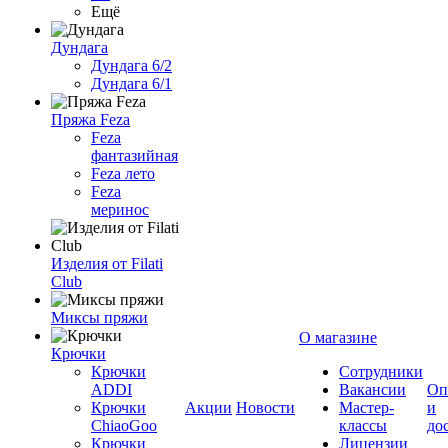
Ещё
Дундага
Дундага 6/2
Дундага 6/1
Пряжа Feza
Feza
фантазийная
Feza лето
Feza
меринос
Изделия от Filati
Club
Миксы пряжи
О магазине
Крючки
Крючки
Сотрудники
ADDI
Вакансии
Оп
Крючки
Акции
Новости
Мастер-
и
ChiaoGoo
классы
до
Крючки
Лицензии