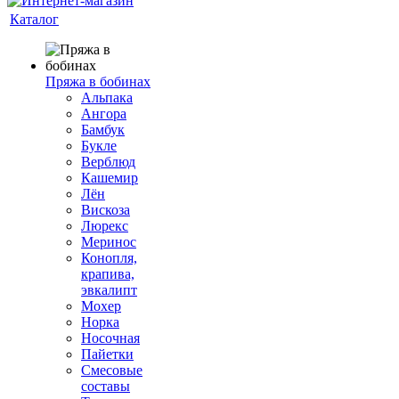
Каталог
Пряжа в бобинах
Альпака
Ангора
Бамбук
Букле
Верблюд
Кашемир
Лён
Вискоза
Люрекс
Меринос
Конопля,
крапива,
эвкалипт
Мохер
Норка
Носочная
Пайетки
Смесовые
составы