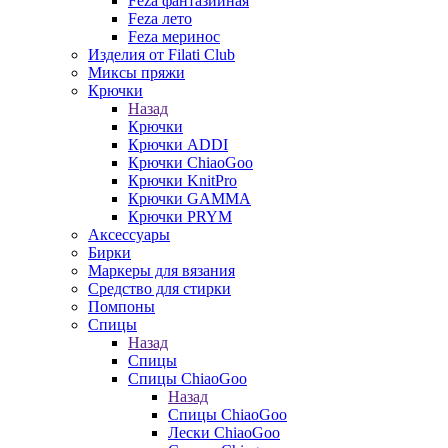
Feza фантазийная
Feza лето
Feza меринос
Изделия от Filati Club
Миксы пряжи
Крючки
Назад
Крючки
Крючки ADDI
Крючки ChiaoGoo
Крючки KnitPro
Крючки GAMMA
Крючки PRYM
Аксессуары
Бирки
Маркеры для вязания
Средство для стирки
Помпоны
Спицы
Назад
Спицы
Спицы ChiaoGoo
Назад
Спицы ChiaoGoo
Лески ChiaoGoo