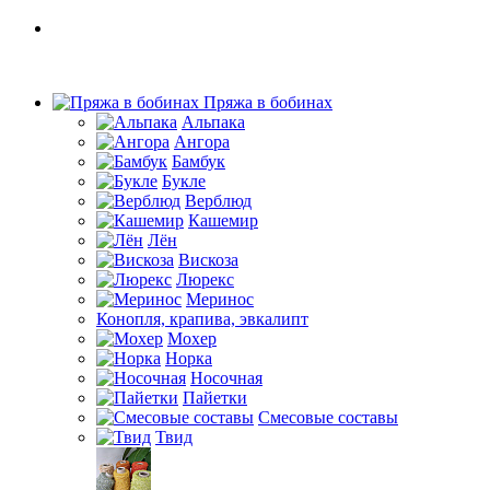
Пряжа в бобинах
Альпака
Ангора
Бамбук
Букле
Верблюд
Кашемир
Лён
Вискоза
Люрекс
Меринос
Конопля, крапива, эвкалипт
Мохер
Норка
Носочная
Пайетки
Смесовые составы
Твид