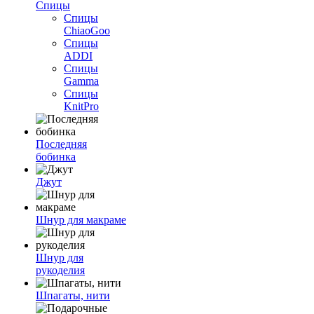
Спицы
Спицы
ChiaoGoo
Спицы
ADDI
Спицы
Gamma
Спицы
KnitPro
Последняя
бобинка
Джут
Шнур для макраме
Шнур для
рукоделия
Шпагаты, нити