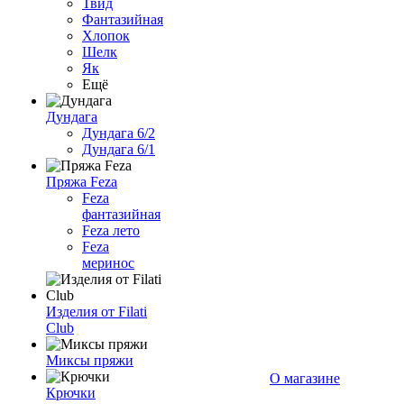
Твид
Фантазийная
Хлопок
Шелк
Як
Ещё
Дундага
Дундага 6/2
Дундага 6/1
Пряжа Feza
Feza
фантазийная
Feza лето
Feza
меринос
Изделия от Filati
Club
Миксы пряжи
О магазине
Крючки