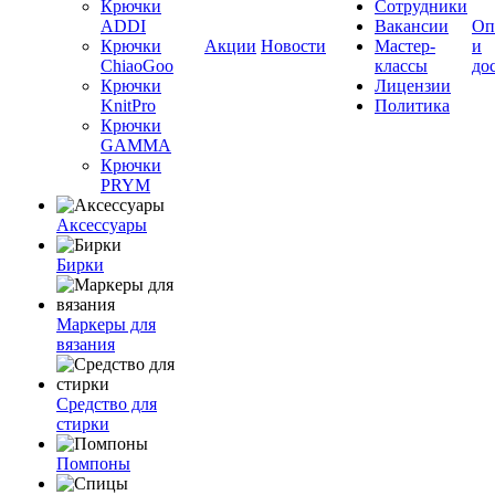
Крючки
Сотрудники
ADDI
Вакансии
Оп
Крючки
Акции
Новости
Мастер-
и
ChiaoGoo
классы
до
Крючки
Лицензии
KnitPro
Политика
Крючки
GAMMA
Крючки
PRYM
Аксессуары
Бирки
Маркеры для
вязания
Средство для
стирки
Помпоны