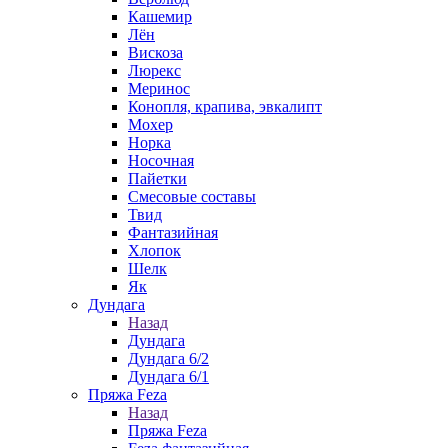
Кашемир
Лён
Вискоза
Люрекс
Меринос
Конопля, крапива, эвкалипт
Мохер
Норка
Носочная
Пайетки
Смесовые составы
Твид
Фантазийная
Хлопок
Шелк
Як
Дундага
Назад
Дундага
Дундага 6/2
Дундага 6/1
Пряжа Feza
Назад
Пряжа Feza