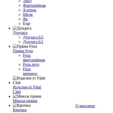
Твид
Фантазийная
Хлопок
Шелк
Як
Ещё
Дундага
Дундага 6/2
Дундага 6/1
Пряжа Feza
Feza
фантазийная
Feza лето
Feza
меринос
Изделия от Filati
Club
Миксы пряжи
О магазине
Крючки