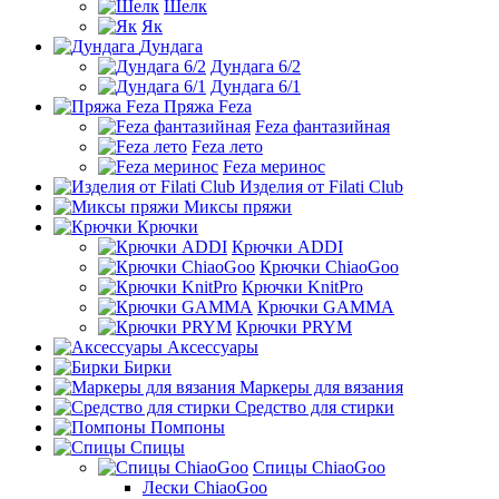
Шелк
Як
Дундага
Дундага 6/2
Дундага 6/1
Пряжа Feza
Feza фантазийная
Feza лето
Feza меринос
Изделия от Filati Club
Миксы пряжи
Крючки
Крючки ADDI
Крючки ChiaoGoo
Крючки KnitPro
Крючки GAMMA
Крючки PRYM
Аксессуары
Бирки
Маркеры для вязания
Средство для стирки
Помпоны
Спицы
Спицы ChiaoGoo
Лески ChiaoGoo