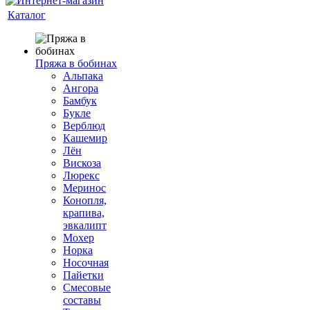
Каталог
Пряжа в бобинах
Альпака
Ангора
Бамбук
Букле
Верблюд
Кашемир
Лён
Вискоза
Люрекс
Меринос
Конопля,
крапива,
эвкалипт
Мохер
Норка
Носочная
Пайетки
Смесовые
составы