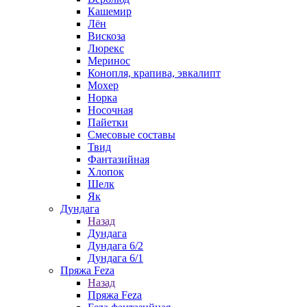
Кашемир
Лён
Вискоза
Люрекс
Меринос
Конопля, крапива, эвкалипт
Мохер
Норка
Носочная
Пайетки
Смесовые составы
Твид
Фантазийная
Хлопок
Шелк
Як
Дундага
Назад
Дундага
Дундага 6/2
Дундага 6/1
Пряжа Feza
Назад
Пряжа Feza