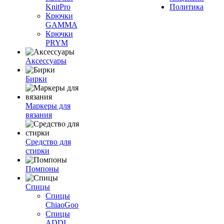
KnitPro
Политика
Крючки
GAMMA
Крючки
PRYM
Аксессуары
Бирки
Маркеры для
вязания
Средство для
стирки
Помпоны
Спицы
Спицы
ChiaoGoo
Спицы
ADDI