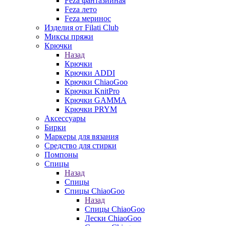
Feza фантазийная
Feza лето
Feza меринос
Изделия от Filati Club
Миксы пряжи
Крючки
Назад
Крючки
Крючки ADDI
Крючки ChiaoGoo
Крючки KnitPro
Крючки GAMMA
Крючки PRYM
Аксессуары
Бирки
Маркеры для вязания
Средство для стирки
Помпоны
Спицы
Назад
Спицы
Спицы ChiaoGoo
Назад
Спицы ChiaoGoo
Лески ChiaoGoo