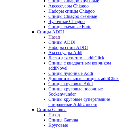
Cпицы Сhiagoo круговые
Аксессуары Chiagoo
Наборы спицы Chiagoo
Спицы Chiagoo сьемные
Чулочные Chiagoo
Спицы съемные Forte
Спицы ADDI
Назад
Спицы ADDI
Наборы спиц ADDI
Аксессуары Addi
Леска для системы addiClick
Спицы с квадратным кончиком
addiNovel
Спицы чулочные Addi
Дополнительные спицы к addiClick
Спицы круговые Addi
Спицы круговые носочные
Sockenwunder
Спицы круговые супергладкие
спиральные AddiUnicorn
Спицы Gamma
Назад
Спицы Gamma
Круговые