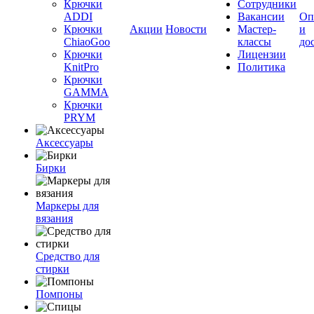
Крючки
Сотрудники
ADDI
Вакансии
Оп
Крючки
Акции
Новости
Мастер-
и
ChiaoGoo
классы
до
Крючки
Лицензии
KnitPro
Политика
Крючки
GAMMA
Крючки
PRYM
Аксессуары
Бирки
Маркеры для
вязания
Средство для
стирки
Помпоны