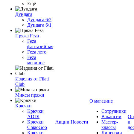
Ещё
Дундага
Дундага 6/2
Дундага 6/1
Пряжа Feza
Feza
фантазийная
Feza лето
Feza
меринос
Изделия от Filati
Club
Миксы пряжи
О магазине
Крючки
Крючки
Сотрудники
ADDI
Вакансии
Оп
Крючки
Акции
Новости
Мастер-
и
ChiaoGoo
классы
до
Крючки
Лицензии