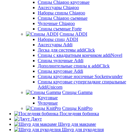
Cпицы Сhiagoo круговые
Аксессуары Chiagoo
Наборы спицы Chiagoo
Спицы Chiagoo сьемные
Чулочные Chiagoo
Спицы съемные Forte
Спицы ADDI
Наборы спиц ADDI
Аксессуары Addi
Леска для системы addiClick
Спицы с квадратным кончиком addiNovel
Спицы чулочные Addi
Дополнительные спицы к addiClick
Спицы круговые Addi
Спицы круговые носочные Sockenwunder
Спицы круговые супергладкие спиральные
AddiUnicorn
Спицы Gamma
Круговые
Чулочные
Спицы KnitPro
Последняя бобинка
Джут
Шнур для макраме
Шнур для рукоделия