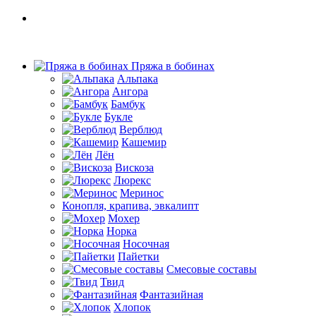
Пряжа в бобинах
Альпака
Ангора
Бамбук
Букле
Верблюд
Кашемир
Лён
Вискоза
Люрекс
Меринос
Конопля, крапива, эвкалипт
Мохер
Норка
Носочная
Пайетки
Смесовые составы
Твид
Фантазийная
Хлопок