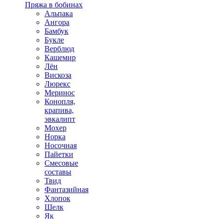
Пряжа в бобинах
Альпака
Ангора
Бамбук
Букле
Верблюд
Кашемир
Лён
Вискоза
Люрекс
Меринос
Конопля,
крапива,
эвкалипт
Мохер
Норка
Носочная
Пайетки
Смесовые
составы
Твид
Фантазийная
Хлопок
Шелк
Як