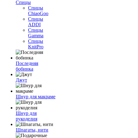
Спицы
Спицы
ChiaoGoo
Спицы
ADDI
Спицы
Gamma
Спицы
KnitPro
Последняя
бобинка
Джут
Шнур для макраме
Шнур для
рукоделия
Шпагаты, нити