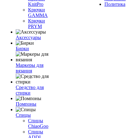
KnitPro
Политика
Крючки
GAMMA
Крючки
PRYM
Аксессуары
Бирки
Маркеры для
вязания
Средство для
стирки
Помпоны
Спицы
Спицы
ChiaoGoo
Спицы
ADDI