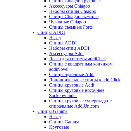
Cпицы Сhiagoo круговые
Аксессуары Chiagoo
Наборы спицы Chiagoo
Спицы Chiagoo сьемные
Чулочные Chiagoo
Спицы съемные Forte
Спицы ADDI
Назад
Спицы ADDI
Наборы спиц ADDI
Аксессуары Addi
Леска для системы addiClick
Спицы с квадратным кончиком
addiNovel
Спицы чулочные Addi
Дополнительные спицы к addiClick
Спицы круговые Addi
Спицы круговые носочные
Sockenwunder
Спицы круговые супергладкие
спиральные AddiUnicorn
Спицы Gamma
Назад
Спицы Gamma
Круговые