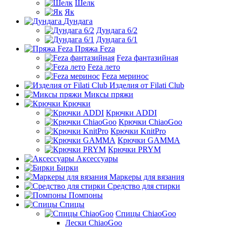
Шелк
Як
Дундага
Дундага 6/2
Дундага 6/1
Пряжа Feza
Feza фантазийная
Feza лето
Feza меринос
Изделия от Filati Club
Миксы пряжи
Крючки
Крючки ADDI
Крючки ChiaoGoo
Крючки KnitPro
Крючки GAMMA
Крючки PRYM
Аксессуары
Бирки
Маркеры для вязания
Средство для стирки
Помпоны
Спицы
Спицы ChiaoGoo
Лески ChiaoGoo