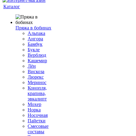
Каталог
Пряжа в бобинах
Альпака
Ангора
Бамбук
Букле
Верблюд
Кашемир
Лён
Вискоза
Люрекс
Меринос
Конопля,
крапива,
эвкалипт
Мохер
Норка
Носочная
Пайетки
Смесовые
составы