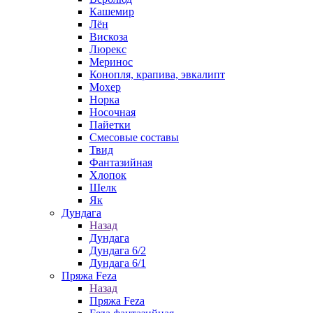
Кашемир
Лён
Вискоза
Люрекс
Меринос
Конопля, крапива, эвкалипт
Мохер
Норка
Носочная
Пайетки
Смесовые составы
Твид
Фантазийная
Хлопок
Шелк
Як
Дундага
Назад
Дундага
Дундага 6/2
Дундага 6/1
Пряжа Feza
Назад
Пряжа Feza