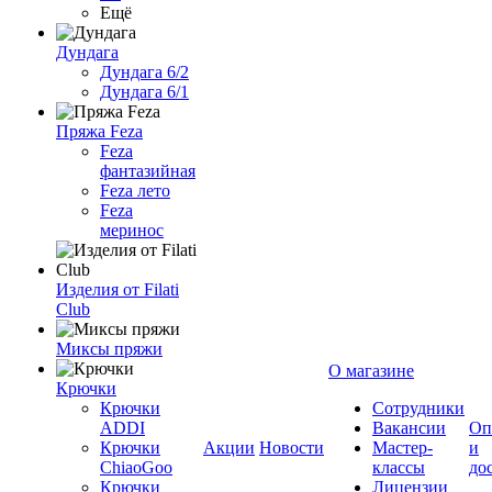
Ещё
Дундага
Дундага 6/2
Дундага 6/1
Пряжа Feza
Feza
фантазийная
Feza лето
Feza
меринос
Изделия от Filati
Club
Миксы пряжи
О магазине
Крючки
Крючки
Сотрудники
ADDI
Вакансии
Оп
Крючки
Акции
Новости
Мастер-
и
ChiaoGoo
классы
до
Крючки
Лицензии