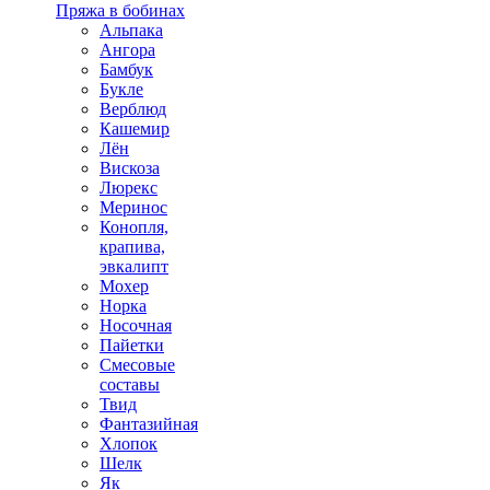
Пряжа в бобинах
Альпака
Ангора
Бамбук
Букле
Верблюд
Кашемир
Лён
Вискоза
Люрекс
Меринос
Конопля,
крапива,
эвкалипт
Мохер
Норка
Носочная
Пайетки
Смесовые
составы
Твид
Фантазийная
Хлопок
Шелк
Як