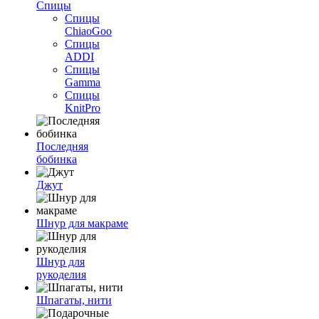
Спицы
Спицы
ChiaoGoo
Спицы
ADDI
Спицы
Gamma
Спицы
KnitPro
Последняя
бобинка
Джут
Шнур для макраме
Шнур для
рукоделия
Шпагаты, нити