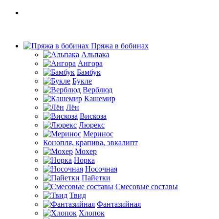
Пряжа в бобинах
Альпака
Ангора
Бамбук
Букле
Верблюд
Кашемир
Лён
Вискоза
Люрекс
Меринос
Конопля, крапива, эвкалипт
Мохер
Норка
Носочная
Пайетки
Смесовые составы
Твид
Фантазийная
Хлопок