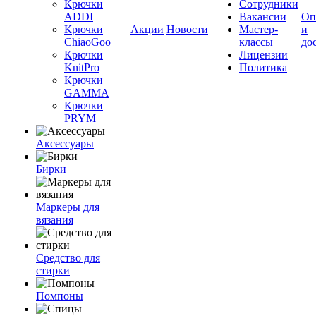
Крючки
Сотрудники
ADDI
Вакансии
Оп
Крючки
Акции
Новости
Мастер-
и
ChiaoGoo
классы
до
Крючки
Лицензии
KnitPro
Политика
Крючки
GAMMA
Крючки
PRYM
Аксессуары
Бирки
Маркеры для
вязания
Средство для
стирки
Помпоны