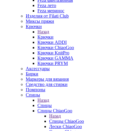
Feza фантазийная
Feza лето
Feza меринос
Изделия от Filati Club
Миксы пряжи
Крючки
Назад
Крючки
Крючки ADDI
Крючки ChiaoGoo
Крючки KnitPro
Крючки GAMMA
Крючки PRYM
Аксессуары
Бирки
Маркеры для вязания
Средство для стирки
Помпоны
Спицы
Назад
Спицы
Спицы ChiaoGoo
Назад
Спицы ChiaoGoo
Лески ChiaoGoo