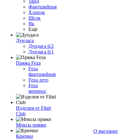
Твид
Фантазийная
Хлопок
Шелк
Як
Ещё
Дундага
Дундага 6/2
Дундага 6/1
Пряжа Feza
Feza
фантазийная
Feza лето
Feza
меринос
Изделия от Filati
Club
Миксы пряжи
О магазине
Крючки