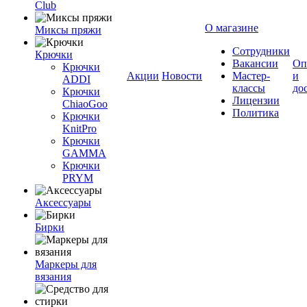
Club
О магазине
Миксы пряжи
Сотрудники
Крючки
Вакансии
Оп
Крючки
Акции
Новости
Мастер-
и
ADDI
классы
до
Крючки
Лицензии
ChiaoGoo
Политика
Крючки
KnitPro
Крючки
GAMMA
Крючки
PRYM
Аксессуары
Бирки
Маркеры для
вязания