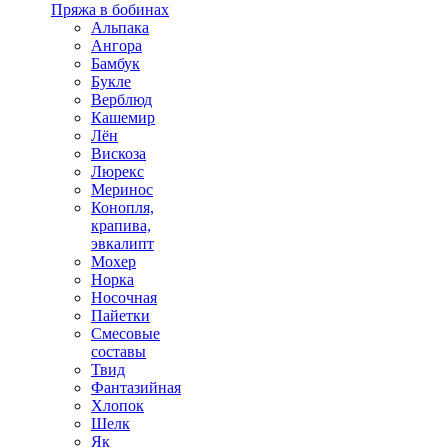
Пряжа в бобинах
Альпака
Ангора
Бамбук
Букле
Верблюд
Кашемир
Лён
Вискоза
Люрекс
Меринос
Конопля,
крапива,
эвкалипт
Мохер
Норка
Носочная
Пайетки
Смесовые
составы
Твид
Фантазийная
Хлопок
Шелк
Як