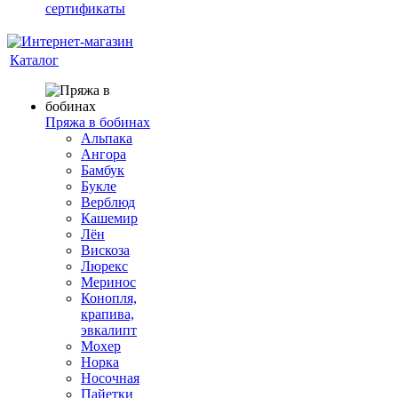
сертификаты
Каталог
Пряжа в бобинах
Альпака
Ангора
Бамбук
Букле
Верблюд
Кашемир
Лён
Вискоза
Люрекс
Меринос
Конопля,
крапива,
эвкалипт
Мохер
Норка
Носочная
Пайетки