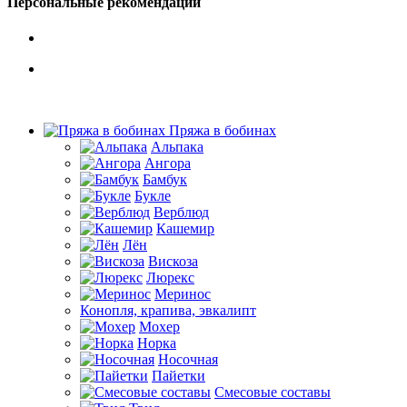
Персональные рекомендации
Пряжа в бобинах
Альпака
Ангора
Бамбук
Букле
Верблюд
Кашемир
Лён
Вискоза
Люрекс
Меринос
Конопля, крапива, эвкалипт
Мохер
Норка
Носочная
Пайетки
Смесовые составы