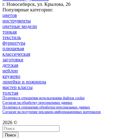
г. Новосибирск, ул. Крылова, 26
Популярные категории:
цветов
инструменты
цветные модели
тонкая
текстиль
фурнитура
плюшевая
классическая
заготовки
детская
нейлон
кружево
линейки и ножницы
мастер классы
толстая
Политика в отношении использования файлов cookie
Согласие на обработку персональных данных
Политика в отношении обработки персональных данных
Согласие на получение рекламно-информационных материалов
2026 ©
Поиск