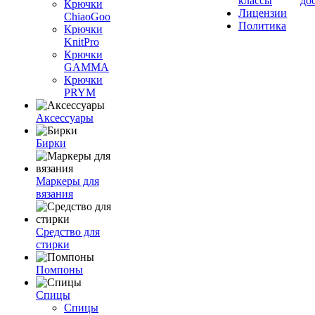
классы
до
Крючки
Лицензии
ChiaoGoo
Политика
Крючки
KnitPro
Крючки
GAMMA
Крючки
PRYM
Аксессуары
Бирки
Маркеры для
вязания
Средство для
стирки
Помпоны
Спицы
Спицы