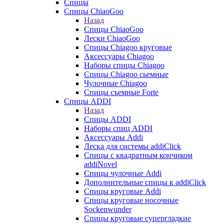
Спицы
Спицы ChiaoGoo
Назад
Спицы ChiaoGoo
Лески ChiaoGoo
Cпицы Сhiagoo круговые
Аксессуары Chiagoo
Наборы спицы Chiagoo
Спицы Chiagoo сьемные
Чулочные Chiagoo
Спицы съемные Forte
Спицы ADDI
Назад
Спицы ADDI
Наборы спиц ADDI
Аксессуары Addi
Леска для системы addiClick
Спицы с квадратным кончиком
addiNovel
Спицы чулочные Addi
Дополнительные спицы к addiClick
Спицы круговые Addi
Спицы круговые носочные
Sockenwunder
Спицы круговые супергладкие