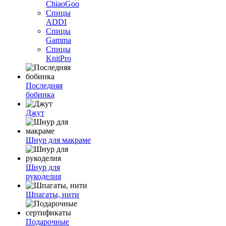
ChiaoGoo
Спицы
ADDI
Спицы
Gamma
Спицы
KnitPro
Последняя
бобинка
Джут
Шнур для макраме
Шнур для
рукоделия
Шпагаты, нити
Подарочные