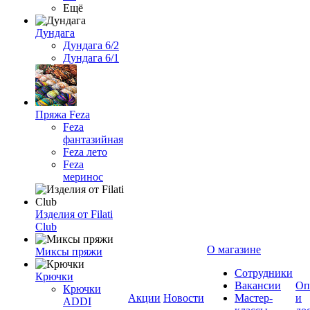
Ещё
Дундага
Дундага 6/2
Дундага 6/1
Пряжа Feza
Feza
фантазийная
Feza лето
Feza
меринос
Изделия от Filati
Club
О магазине
Миксы пряжи
Сотрудники
Крючки
Вакансии
Оп
Крючки
Акции
Новости
Мастер-
и
ADDI