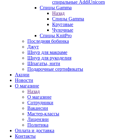
спиральные AddiUnicorn
Спицы Gamma
Назад
Спицы Gamma
Круговые
Чулочные
Спицы KnitPro
Последняя бобинка
Джут
Шнур для макраме
Шнур для рукоделия
Шпагаты, нити
Подарочные сертификаты
Акции
Новости
О магазине
Назад
О магазине
Сотрудники
Вакансии
Мастер-классы
Лицензии
Политика
Оплата и доставка
Контакты