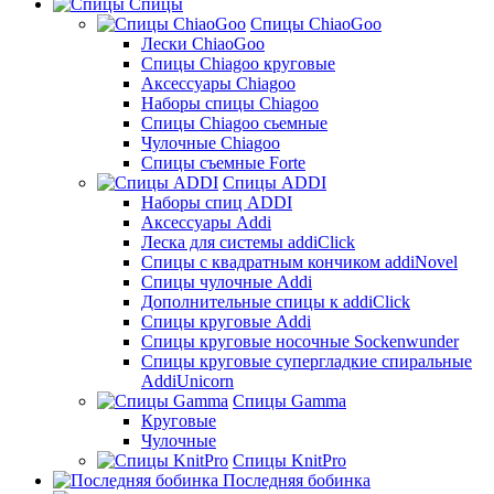
Спицы
Спицы ChiaoGoo
Лески ChiaoGoo
Cпицы Сhiagoo круговые
Аксессуары Chiagoo
Наборы спицы Chiagoo
Спицы Chiagoo сьемные
Чулочные Chiagoo
Спицы съемные Forte
Спицы ADDI
Наборы спиц ADDI
Аксессуары Addi
Леска для системы addiClick
Спицы с квадратным кончиком addiNovel
Спицы чулочные Addi
Дополнительные спицы к addiClick
Спицы круговые Addi
Спицы круговые носочные Sockenwunder
Спицы круговые супергладкие спиральные
AddiUnicorn
Спицы Gamma
Круговые
Чулочные
Спицы KnitPro
Последняя бобинка