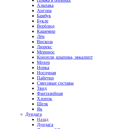
Пряжа в бобинах
Альпака
Ангора
Бамбук
Букле
Верблюд
Кашемир
Лён
Вискоза
Люрекс
Меринос
Конопля, крапива, эвкалипт
Мохер
Норка
Носочная
Пайетки
Смесовые составы
Твид
Фантазийная
Хлопок
Шелк
Як
Дундага
Назад
Дундага