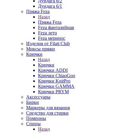
Дундага 6/2
Дундага 6/1
Пряжа Feza
Назад
Пряжа Feza
Feza фантазийная
Feza лето
Feza меринос
Изделия от Filati Club
Миксы пряжи
Крючки
Назад
Крючки
Крючки ADDI
Крючки ChiaoGoo
Крючки KnitPro
Крючки GAMMA
Крючки PRYM
Аксессуары
Бирки
Маркеры для вязания
Средство для стирки
Помпоны
Спицы
Назад