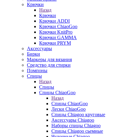
Крючки
Назад
Крючки
Крючки ADDI
Крючки ChiaoGoo
Крючки KnitPro
Крючки GAMMA
Крючки PRYM
Аксессуары
Бирки
Маркеры для вязания
Средство для стирки
Помпоны
Спицы
Назад
Спицы
Спицы ChiaoGoo
Назад
Спицы ChiaoGoo
Лески ChiaoGoo
Cпицы Сhiagoo круговые
Аксессуары Chiagoo
Наборы спицы Chiagoo
Спицы Chiagoo сьемные
Чулочные Chiagoo