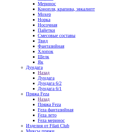
Меринос
Конопля, крапива, эвкалипт
Мохер
Норка
Носочная
Пайетки
Смесовые составы
Твид
Фантазийная
Хлопок
Шелк
Як
Дундага
Назад
Дундага
Дундага 6/2
Дундага 6/1
Пряжа Feza
Назад
Пряжа Feza
Feza фантазийная
Feza лето
Feza меринос
Изделия от Filati Club
Миксы пряжи