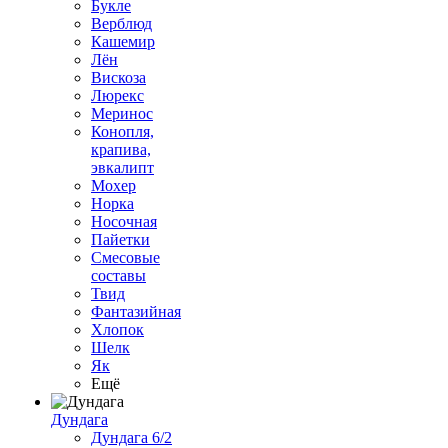
Букле
Верблюд
Кашемир
Лён
Вискоза
Люрекс
Меринос
Конопля,
крапива,
эвкалипт
Мохер
Норка
Носочная
Пайетки
Смесовые
составы
Твид
Фантазийная
Хлопок
Шелк
Як
Ещё
Дундага
Дундага 6/2