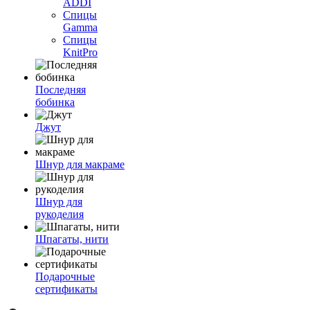
ADDI
Спицы
Gamma
Спицы
KnitPro
Последняя
бобинка
Джут
Шнур для макраме
Шнур для
рукоделия
Шпагаты, нити
Подарочные
сертификаты