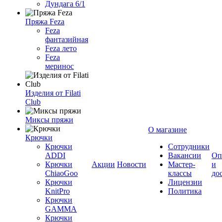
Дундага 6/1
Пряжа Feza
Feza
фантазийная
Feza лето
Feza
меринос
Изделия от Filati
Club
Миксы пряжи
О магазине
Крючки
Крючки
Сотрудники
ADDI
Вакансии
Оп
Крючки
Акции
Новости
Мастер-
и
ChiaoGoo
классы
до
Крючки
Лицензии
KnitPro
Политика
Крючки
GAMMA
Крючки