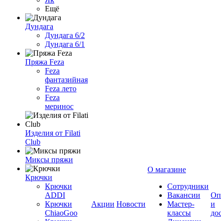
Ещё
Дундага
Дундага 6/2
Дундага 6/1
Пряжа Feza
Feza
фантазийная
Feza лето
Feza
меринос
Изделия от Filati
Club
Миксы пряжи
О магазине
Крючки
Крючки
Сотрудники
ADDI
Вакансии
Оп
Крючки
Акции
Новости
Мастер-
и
ChiaoGoo
классы
до