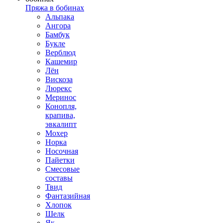
Пряжа в бобинах
Альпака
Ангора
Бамбук
Букле
Верблюд
Кашемир
Лён
Вискоза
Люрекс
Меринос
Конопля,
крапива,
эвкалипт
Мохер
Норка
Носочная
Пайетки
Смесовые
составы
Твид
Фантазийная
Хлопок
Шелк
Як