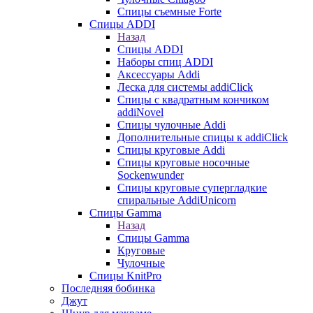
Спицы съемные Forte
Спицы ADDI
Назад
Спицы ADDI
Наборы спиц ADDI
Аксессуары Addi
Леска для системы addiClick
Спицы с квадратным кончиком
addiNovel
Спицы чулочные Addi
Дополнительные спицы к addiClick
Спицы круговые Addi
Спицы круговые носочные
Sockenwunder
Спицы круговые супергладкие
спиральные AddiUnicorn
Спицы Gamma
Назад
Спицы Gamma
Круговые
Чулочные
Спицы KnitPro
Последняя бобинка
Джут