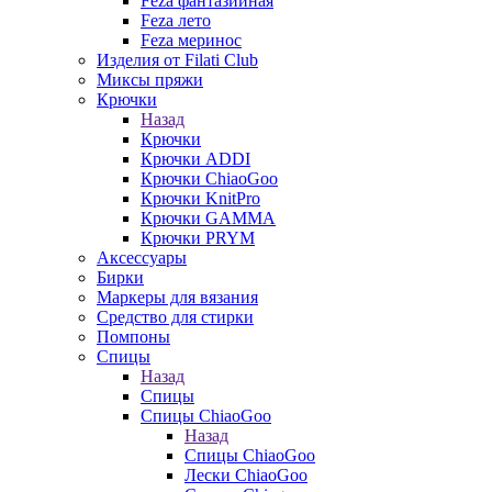
Feza фантазийная
Feza лето
Feza меринос
Изделия от Filati Club
Миксы пряжи
Крючки
Назад
Крючки
Крючки ADDI
Крючки ChiaoGoo
Крючки KnitPro
Крючки GAMMA
Крючки PRYM
Аксессуары
Бирки
Маркеры для вязания
Средство для стирки
Помпоны
Спицы
Назад
Спицы
Спицы ChiaoGoo
Назад
Спицы ChiaoGoo
Лески ChiaoGoo