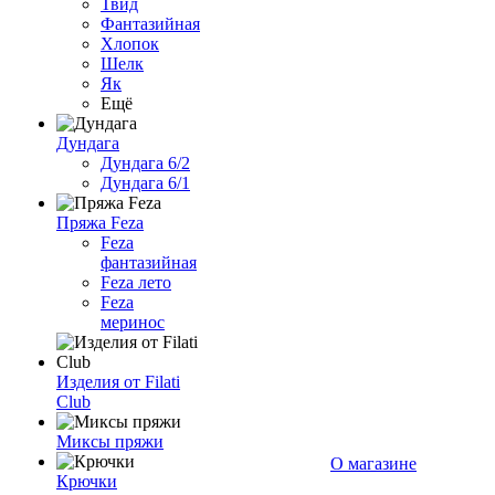
Твид
Фантазийная
Хлопок
Шелк
Як
Ещё
Дундага
Дундага 6/2
Дундага 6/1
Пряжа Feza
Feza
фантазийная
Feza лето
Feza
меринос
Изделия от Filati
Club
Миксы пряжи
О магазине
Крючки