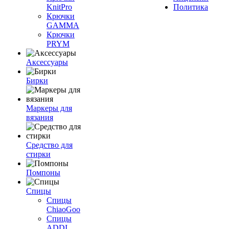
KnitPro
Политика
Крючки
GAMMA
Крючки
PRYM
Аксессуары
Бирки
Маркеры для
вязания
Средство для
стирки
Помпоны
Спицы
Спицы
ChiaoGoo
Спицы
ADDI