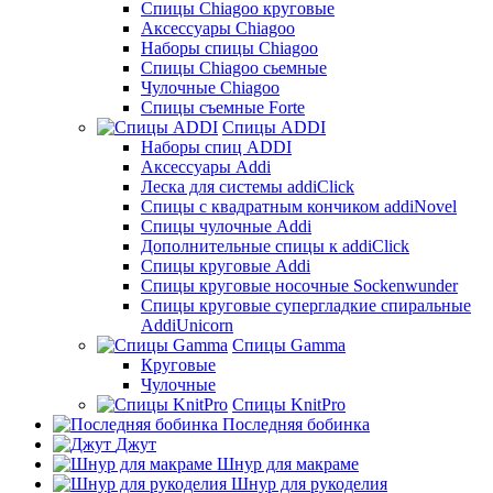
Cпицы Сhiagoo круговые
Аксессуары Chiagoo
Наборы спицы Chiagoo
Спицы Chiagoo сьемные
Чулочные Chiagoo
Спицы съемные Forte
Спицы ADDI
Наборы спиц ADDI
Аксессуары Addi
Леска для системы addiClick
Спицы с квадратным кончиком addiNovel
Спицы чулочные Addi
Дополнительные спицы к addiClick
Спицы круговые Addi
Спицы круговые носочные Sockenwunder
Спицы круговые супергладкие спиральные
AddiUnicorn
Спицы Gamma
Круговые
Чулочные
Спицы KnitPro
Последняя бобинка
Джут
Шнур для макраме
Шнур для рукоделия