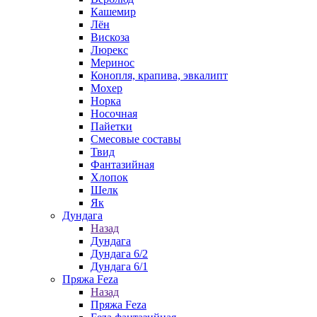
Кашемир
Лён
Вискоза
Люрекс
Меринос
Конопля, крапива, эвкалипт
Мохер
Норка
Носочная
Пайетки
Смесовые составы
Твид
Фантазийная
Хлопок
Шелк
Як
Дундага
Назад
Дундага
Дундага 6/2
Дундага 6/1
Пряжа Feza
Назад
Пряжа Feza