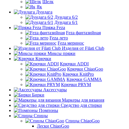
Шелк
Як
Дундага
Дундага 6/2
Дундага 6/1
Пряжа Feza
Feza фантазийная
Feza лето
Feza меринос
Изделия от Filati Club
Миксы пряжи
Крючки
Крючки ADDI
Крючки ChiaoGoo
Крючки KnitPro
Крючки GAMMA
Крючки PRYM
Аксессуары
Бирки
Маркеры для вязания
Средство для стирки
Помпоны
Спицы
Спицы ChiaoGoo
Лески ChiaoGoo