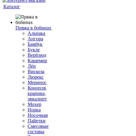
Каталог
Пряжа в бобинах
Альпака
Ангора
Бамбук
Букле
Верблюд
Кашемир
Лён
Вискоза
Люрекс
Меринос
Конопля,
крапива,
эвкалипт
Мохер
Норка
Носочная
Пайетки
Смесовые
составы