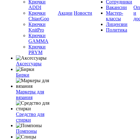
Крючки
Сотрудники
ADDI
Вакансии
Оп
Крючки
Акции
Новости
Мастер-
и
ChiaoGoo
классы
до
Крючки
Лицензии
KnitPro
Политика
Крючки
GAMMA
Крючки
PRYM
Аксессуары
Бирки
Маркеры для
вязания
Средство для
стирки
Помпоны