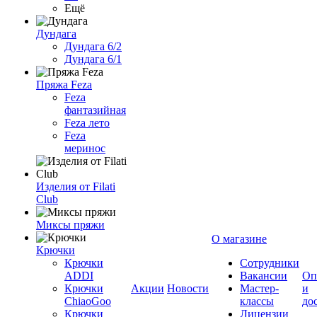
Ещё
Дундага
Дундага 6/2
Дундага 6/1
Пряжа Feza
Feza
фантазийная
Feza лето
Feza
меринос
Изделия от Filati
Club
Миксы пряжи
О магазине
Крючки
Крючки
Сотрудники
ADDI
Вакансии
Оп
Крючки
Акции
Новости
Мастер-
и
ChiaoGoo
классы
до
Крючки
Лицензии