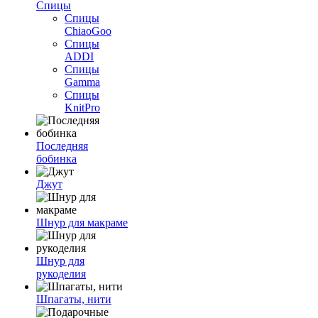
Спицы
Спицы
ChiaoGoo
Спицы
ADDI
Спицы
Gamma
Спицы
KnitPro
Последняя
бобинка
Джут
Шнур для макраме
Шнур для
рукоделия
Шпагаты, нити