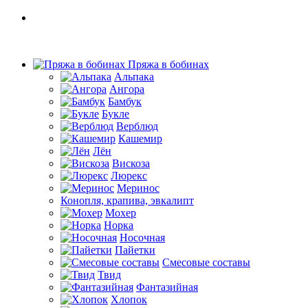
Пряжа в бобинах
Альпака
Ангора
Бамбук
Букле
Верблюд
Кашемир
Лён
Вискоза
Люрекс
Меринос
Конопля, крапива, эвкалипт
Мохер
Норка
Носочная
Пайетки
Смесовые составы
Твид
Фантазийная
Хлопок