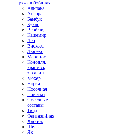
Пряжа в бобинах
Альпака
Ангора
Бамбук
Букле
Верблюд
Кашемир
Лён
Вискоза
Люрекс
Меринос
Конопля,
крапива,
эвкалипт
Мохер
Норка
Носочная
Пайетки
Смесовые
составы
Твид
Фантазийная
Хлопок
Шелк
Як