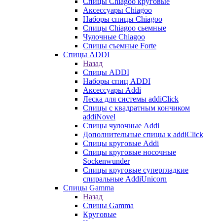
Cпицы Сhiagoo круговые
Аксессуары Chiagoo
Наборы спицы Chiagoo
Спицы Chiagoo сьемные
Чулочные Chiagoo
Спицы съемные Forte
Спицы ADDI
Назад
Спицы ADDI
Наборы спиц ADDI
Аксессуары Addi
Леска для системы addiClick
Спицы с квадратным кончиком
addiNovel
Спицы чулочные Addi
Дополнительные спицы к addiClick
Спицы круговые Addi
Спицы круговые носочные
Sockenwunder
Спицы круговые супергладкие
спиральные AddiUnicorn
Спицы Gamma
Назад
Спицы Gamma
Круговые