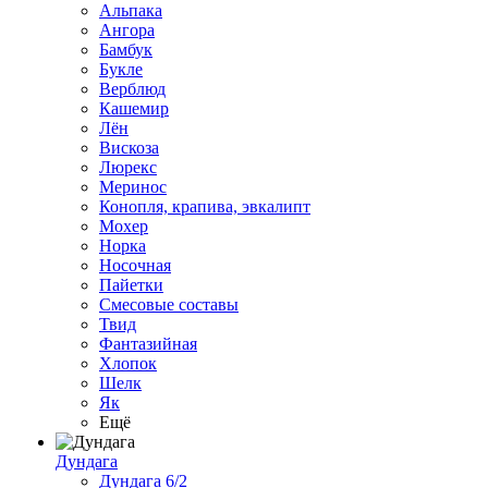
Альпака
Ангора
Бамбук
Букле
Верблюд
Кашемир
Лён
Вискоза
Люрекс
Меринос
Конопля, крапива, эвкалипт
Мохер
Норка
Носочная
Пайетки
Смесовые составы
Твид
Фантазийная
Хлопок
Шелк
Як
Ещё
Дундага
Дундага 6/2