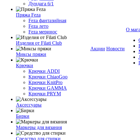
Дундага 6/1
Пряжа Feza
Feza фантазийная
Feza лето
О маг
Feza меринос
Изделия от Filati Club
Акции
Новости
Миксы пряжи
Крючки
Крючки ADDI
Крючки ChiaoGoo
Крючки KnitPro
Крючки GAMMA
Крючки PRYM
Аксессуары
Бирки
Маркеры для вязания
Средство для стирки