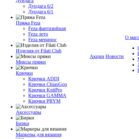
Дундага
Дундага 6/2
Дундага 6/1
Пряжа Feza
Feza фантазийная
Feza лето
О маг
Feza меринос
Изделия от Filati Club
Акции
Новости
Миксы пряжи
Крючки
Крючки ADDI
Крючки ChiaoGoo
Крючки KnitPro
Крючки GAMMA
Крючки PRYM
Аксессуары
Бирки
Маркеры для вязания