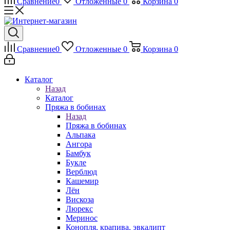
Сравнение
0
Отложенные
0
Корзина
0
Сравнение
0
Отложенные
0
Корзина
0
Каталог
Назад
Каталог
Пряжа в бобинах
Назад
Пряжа в бобинах
Альпака
Ангора
Бамбук
Букле
Верблюд
Кашемир
Лён
Вискоза
Люрекс
Меринос
Конопля, крапива, эвкалипт