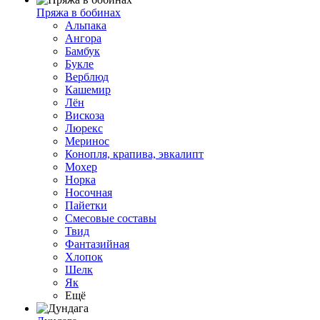
Пряжа в бобинах
Альпака
Ангора
Бамбук
Букле
Верблюд
Кашемир
Лён
Вискоза
Люрекс
Меринос
Конопля, крапива, эвкалипт
Мохер
Норка
Носочная
Пайетки
Смесовые составы
Твид
Фантазийная
Хлопок
Шелк
Як
Ещё