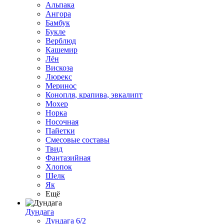
Альпака
Ангора
Бамбук
Букле
Верблюд
Кашемир
Лён
Вискоза
Люрекс
Меринос
Конопля, крапива, эвкалипт
Мохер
Норка
Носочная
Пайетки
Смесовые составы
Твид
Фантазийная
Хлопок
Шелк
Як
Ещё
Дундага
Дундага 6/2