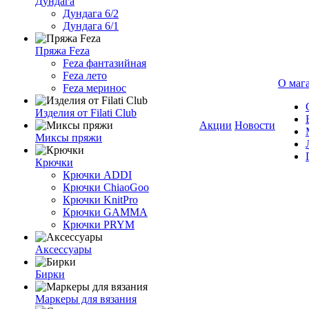
Дундага
Дундага 6/2
Дундага 6/1
Пряжа Feza
Feza фантазийная
Feza лето
О маг
Feza меринос
Изделия от Filati Club
Акции
Новости
Миксы пряжи
Крючки
Крючки ADDI
Крючки ChiaoGoo
Крючки KnitPro
Крючки GAMMA
Крючки PRYM
Аксессуары
Бирки
Маркеры для вязания