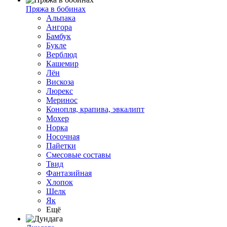
Пряжа в бобинах
Альпака
Ангора
Бамбук
Букле
Верблюд
Кашемир
Лён
Вискоза
Люрекс
Меринос
Конопля, крапива, эвкалипт
Мохер
Норка
Носочная
Пайетки
Смесовые составы
Твид
Фантазийная
Хлопок
Шелк
Як
Ещё