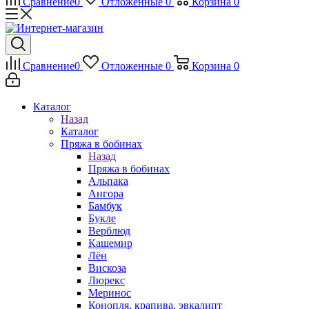
Сравнение
0
Отложенные
0
Корзина
0
Сравнение
0
Отложенные
0
Корзина
0
Каталог
Назад
Каталог
Пряжа в бобинах
Назад
Пряжа в бобинах
Альпака
Ангора
Бамбук
Букле
Верблюд
Кашемир
Лён
Вискоза
Люрекс
Меринос
Конопля, крапива, эвкалипт