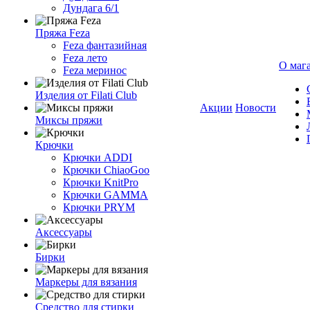
Дундага 6/1
Пряжа Feza
Feza фантазийная
Feza лето
О маг
Feza меринос
Изделия от Filati Club
Акции
Новости
Миксы пряжи
Крючки
Крючки ADDI
Крючки ChiaoGoo
Крючки KnitPro
Крючки GAMMA
Крючки PRYM
Аксессуары
Бирки
Маркеры для вязания
Средство для стирки