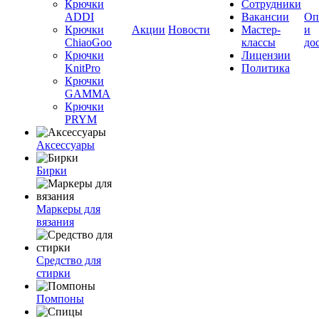
Крючки
Сотрудники
ADDI
Вакансии
Оп
Крючки
Акции
Новости
Мастер-
и
ChiaoGoo
классы
до
Крючки
Лицензии
KnitPro
Политика
Крючки
GAMMA
Крючки
PRYM
Аксессуары
Бирки
Маркеры для
вязания
Средство для
стирки
Помпоны