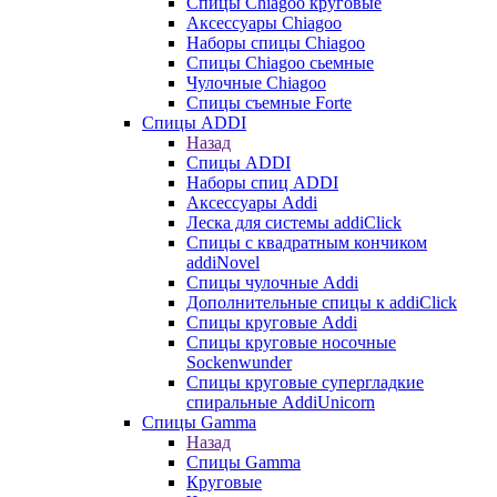
Cпицы Сhiagoo круговые
Аксессуары Chiagoo
Наборы спицы Chiagoo
Спицы Chiagoo сьемные
Чулочные Chiagoo
Спицы съемные Forte
Спицы ADDI
Назад
Спицы ADDI
Наборы спиц ADDI
Аксессуары Addi
Леска для системы addiClick
Спицы с квадратным кончиком
addiNovel
Спицы чулочные Addi
Дополнительные спицы к addiClick
Спицы круговые Addi
Спицы круговые носочные
Sockenwunder
Спицы круговые супергладкие
спиральные AddiUnicorn
Спицы Gamma
Назад
Спицы Gamma
Круговые