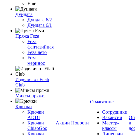
Ещё
Дундага
Дундага 6/2
Дундага 6/1
Пряжа Feza
Feza
фантазийная
Feza лето
Feza
меринос
Изделия от Filati
Club
Миксы пряжи
О магазине
Крючки
Крючки
Сотрудники
ADDI
Вакансии
Оп
Крючки
Акции
Новости
Мастер-
и
ChiaoGoo
классы
до
Крючки
Лицензии