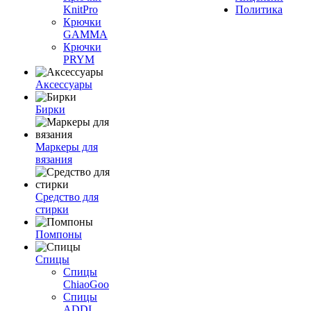
KnitPro
Политика
Крючки
GAMMA
Крючки
PRYM
Аксессуары
Бирки
Маркеры для
вязания
Средство для
стирки
Помпоны
Спицы
Спицы
ChiaoGoo
Спицы
ADDI