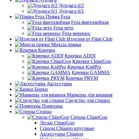
Дундага 6/2
Дундага 6/1
Пряжа Feza
Feza фантазийная
Feza лето
Feza меринос
Изделия от Filati Club
Миксы пряжи
Крючки
Крючки ADDI
Крючки ChiaoGoo
Крючки KnitPro
Крючки GAMMA
Крючки PRYM
Аксессуары
Бирки
Маркеры для вязания
Средство для стирки
Помпоны
Спицы
Спицы ChiaoGoo
Лески ChiaoGoo
Cпицы Сhiagoo круговые
Аксессуары Chiagoo