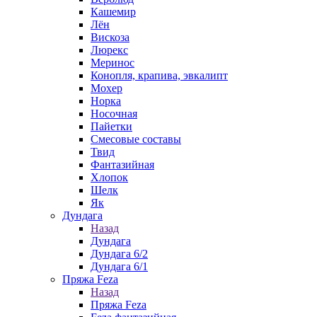
Кашемир
Лён
Вискоза
Люрекс
Меринос
Конопля, крапива, эвкалипт
Мохер
Норка
Носочная
Пайетки
Смесовые составы
Твид
Фантазийная
Хлопок
Шелк
Як
Дундага
Назад
Дундага
Дундага 6/2
Дундага 6/1
Пряжа Feza
Назад
Пряжа Feza