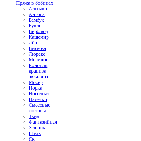
Пряжа в бобинах
Альпака
Ангора
Бамбук
Букле
Верблюд
Кашемир
Лён
Вискоза
Люрекс
Меринос
Конопля,
крапива,
эвкалипт
Мохер
Норка
Носочная
Пайетки
Смесовые
составы
Твид
Фантазийная
Хлопок
Шелк
Як