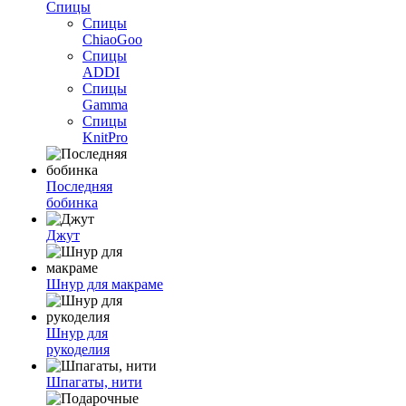
Спицы
Спицы
ChiaoGoo
Спицы
ADDI
Спицы
Gamma
Спицы
KnitPro
Последняя
бобинка
Джут
Шнур для макраме
Шнур для
рукоделия
Шпагаты, нити