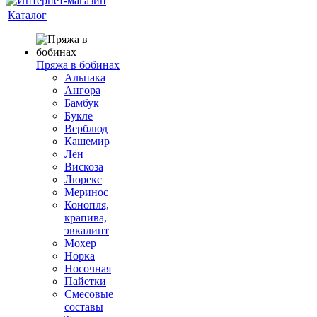
Каталог
Пряжа в бобинах
Альпака
Ангора
Бамбук
Букле
Верблюд
Кашемир
Лён
Вискоза
Люрекс
Меринос
Конопля,
крапива,
эвкалипт
Мохер
Норка
Носочная
Пайетки
Смесовые
составы