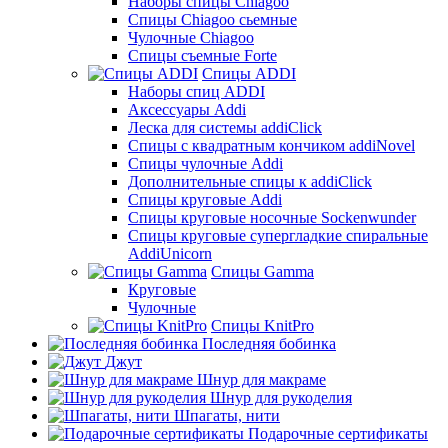
Наборы спицы Chiagoo
Спицы Chiagoo сьемные
Чулочные Chiagoo
Спицы съемные Forte
Спицы ADDI
Наборы спиц ADDI
Аксессуары Addi
Леска для системы addiClick
Спицы с квадратным кончиком addiNovel
Спицы чулочные Addi
Дополнительные спицы к addiClick
Спицы круговые Addi
Спицы круговые носочные Sockenwunder
Спицы круговые супергладкие спиральные
AddiUnicorn
Спицы Gamma
Круговые
Чулочные
Спицы KnitPro
Последняя бобинка
Джут
Шнур для макраме
Шнур для рукоделия
Шпагаты, нити
Подарочные сертификаты