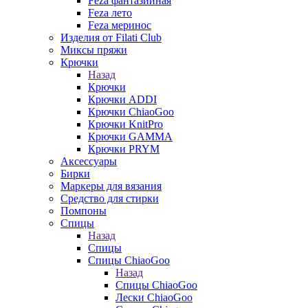
Feza фантазийная
Feza лето
Feza меринос
Изделия от Filati Club
Миксы пряжи
Крючки
Назад
Крючки
Крючки ADDI
Крючки ChiaoGoo
Крючки KnitPro
Крючки GAMMA
Крючки PRYM
Аксессуары
Бирки
Маркеры для вязания
Средство для стирки
Помпоны
Спицы
Назад
Спицы
Спицы ChiaoGoo
Назад
Спицы ChiaoGoo
Лески ChiaoGoo