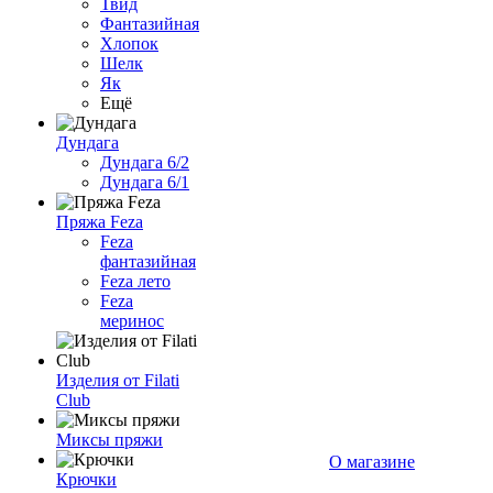
Твид
Фантазийная
Хлопок
Шелк
Як
Ещё
Дундага
Дундага 6/2
Дундага 6/1
Пряжа Feza
Feza
фантазийная
Feza лето
Feza
меринос
Изделия от Filati
Club
Миксы пряжи
О магазине
Крючки