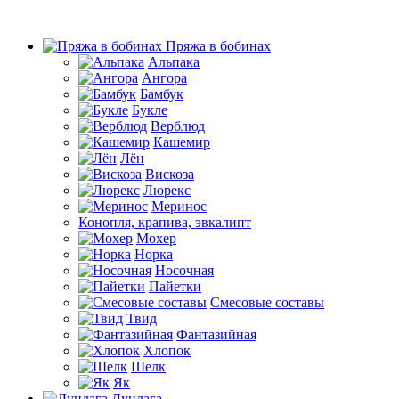
Пряжа в бобинах
Альпака
Ангора
Бамбук
Букле
Верблюд
Кашемир
Лён
Вискоза
Люрекс
Меринос
Конопля, крапива, эвкалипт
Мохер
Норка
Носочная
Пайетки
Смесовые составы
Твид
Фантазийная
Хлопок
Шелк
Як
Дундага