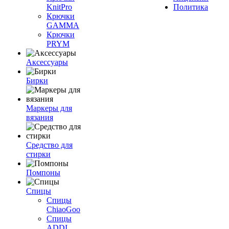
KnitPro
Политика
Крючки
GAMMA
Крючки
PRYM
Аксессуары
Бирки
Маркеры для
вязания
Средство для
стирки
Помпоны
Спицы
Спицы
ChiaoGoo
Спицы
ADDI