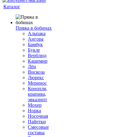
Каталог
Пряжа в бобинах
Альпака
Ангора
Бамбук
Букле
Верблюд
Кашемир
Лён
Вискоза
Люрекс
Меринос
Конопля,
крапива,
эвкалипт
Мохер
Норка
Носочная
Пайетки
Смесовые
составы