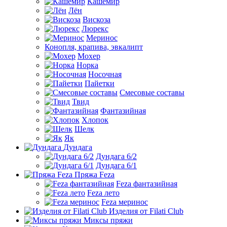
Кашемир
Лён
Вискоза
Люрекс
Меринос
Конопля, крапива, эвкалипт
Мохер
Норка
Носочная
Пайетки
Смесовые составы
Твид
Фантазийная
Хлопок
Шелк
Як
Дундага
Дундага 6/2
Дундага 6/1
Пряжа Feza
Feza фантазийная
Feza лето
Feza меринос
Изделия от Filati Club
Миксы пряжи