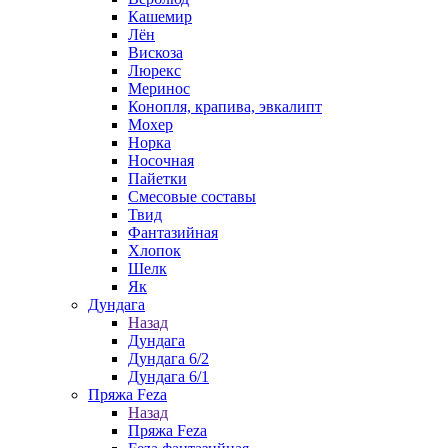
Кашемир
Лён
Вискоза
Люрекс
Меринос
Конопля, крапива, эвкалипт
Мохер
Норка
Носочная
Пайетки
Смесовые составы
Твид
Фантазийная
Хлопок
Шелк
Як
Дундага
Назад
Дундага
Дундага 6/2
Дундага 6/1
Пряжа Feza
Назад
Пряжа Feza