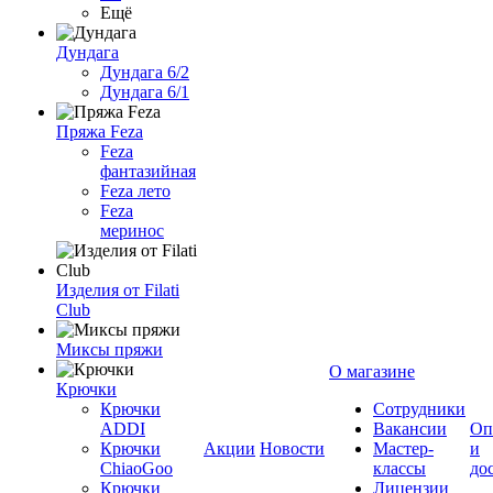
Ещё
Дундага
Дундага 6/2
Дундага 6/1
Пряжа Feza
Feza
фантазийная
Feza лето
Feza
меринос
Изделия от Filati
Club
Миксы пряжи
О магазине
Крючки
Крючки
Сотрудники
ADDI
Вакансии
Оп
Крючки
Акции
Новости
Мастер-
и
ChiaoGoo
классы
до
Крючки
Лицензии