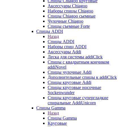
Cпицы Сhiagoo круговые
Аксессуары Chiagoo
Наборы спицы Chiagoo
Спицы Chiagoo сьемные
Чулочные Chiagoo
Спицы съемные Forte
Спицы ADDI
Назад
Спицы ADDI
Наборы спиц ADDI
Аксессуары Addi
Леска для системы addiClick
Спицы с квадратным кончиком
addiNovel
Спицы чулочные Addi
Дополнительные спицы к addiClick
Спицы круговые Addi
Спицы круговые носочные
Sockenwunder
Спицы круговые супергладкие
спиральные AddiUnicorn
Спицы Gamma
Назад
Спицы Gamma
Круговые