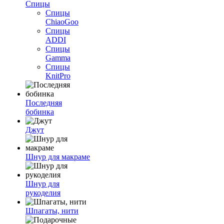
Спицы
Спицы
ChiaoGoo
Спицы
ADDI
Спицы
Gamma
Спицы
KnitPro
Последняя
бобинка
Джут
Шнур для макраме
Шнур для
рукоделия
Шпагаты, нити