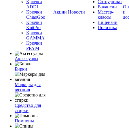
Крючки
Сотрудники
ADDI
Вакансии
Оп
Крючки
Акции
Новости
Мастер-
и
ChiaoGoo
классы
до
Крючки
Лицензии
KnitPro
Политика
Крючки
GAMMA
Крючки
PRYM
Аксессуары
Бирки
Маркеры для
вязания
Средство для
стирки
Помпоны