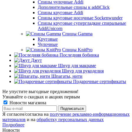
Спицы чулочные Addi
Дополнительные спицы к addiClick
Спицы круговые Addi
Спицы круговые носочные Sockenwunder
Спицы круговые супергладкие спиральные
AddiUnicorn
Спицы Gamma
Круговые
Чулочные
Спицы KnitPro
Последняя бобинка
Джут
Шнур для макраме
Шнур для рукоделия
Шпагаты, нити
Подарочные сертификаты
Не упустите выгодные предложения!
Узнавайте о скидках и акциях первым
Новости магазина
Я согласен/согласна на
получение рекламно-информационных
материалов
и на
обработку персональных данных
Подробнее
Новости