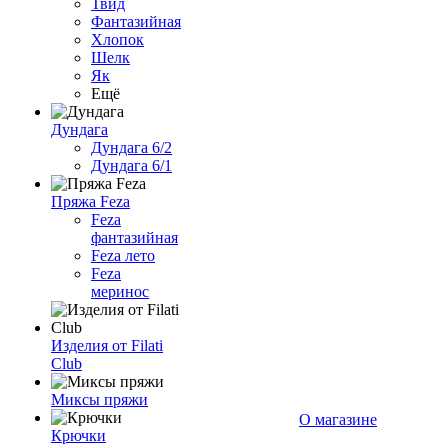
Твид
Фантазийная
Хлопок
Шелк
Як
Ещё
Дундага
Дундага 6/2
Дундага 6/1
Пряжа Feza
Feza
фантазийная
Feza лето
Feza
меринос
Изделия от Filati
Club
Миксы пряжи
О магазине
Крючки