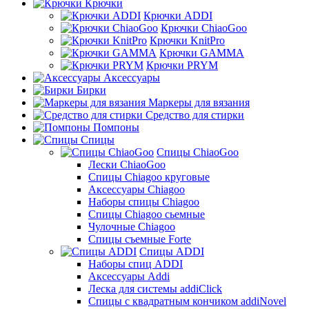
Крючки
Крючки ADDI
Крючки ChiaoGoo
Крючки KnitPro
Крючки GAMMA
Крючки PRYM
Аксессуары
Бирки
Маркеры для вязания
Средство для стирки
Помпоны
Спицы
Спицы ChiaoGoo
Лески ChiaoGoo
Cпицы Сhiagoo круговые
Аксессуары Chiagoo
Наборы спицы Chiagoo
Спицы Chiagoo сьемные
Чулочные Chiagoo
Спицы съемные Forte
Спицы ADDI
Наборы спиц ADDI
Аксессуары Addi
Леска для системы addiClick
Спицы с квадратным кончиком addiNovel