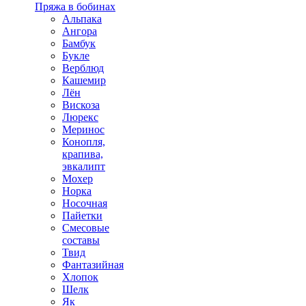
Пряжа в бобинах
Альпака
Ангора
Бамбук
Букле
Верблюд
Кашемир
Лён
Вискоза
Люрекс
Меринос
Конопля,
крапива,
эвкалипт
Мохер
Норка
Носочная
Пайетки
Смесовые
составы
Твид
Фантазийная
Хлопок
Шелк
Як