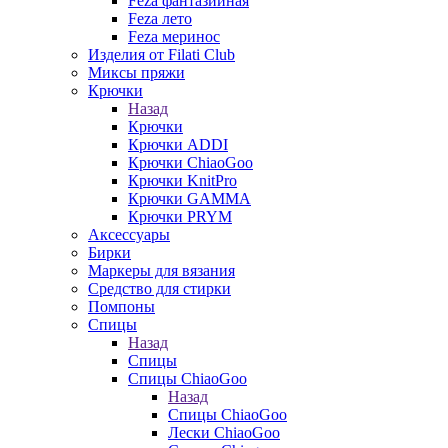
Feza фантазийная
Feza лето
Feza меринос
Изделия от Filati Club
Миксы пряжи
Крючки
Назад
Крючки
Крючки ADDI
Крючки ChiaoGoo
Крючки KnitPro
Крючки GAMMA
Крючки PRYM
Аксессуары
Бирки
Маркеры для вязания
Средство для стирки
Помпоны
Спицы
Назад
Спицы
Спицы ChiaoGoo
Назад
Спицы ChiaoGoo
Лески ChiaoGoo