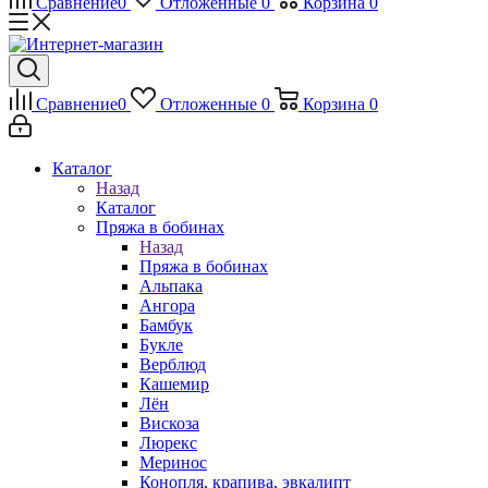
Сравнение
0
Отложенные
0
Корзина
0
Сравнение
0
Отложенные
0
Корзина
0
Каталог
Назад
Каталог
Пряжа в бобинах
Назад
Пряжа в бобинах
Альпака
Ангора
Бамбук
Букле
Верблюд
Кашемир
Лён
Вискоза
Люрекс
Меринос
Конопля, крапива, эвкалипт