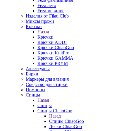
Feza фантазийная
Feza лето
Feza меринос
Изделия от Filati Club
Миксы пряжи
Крючки
Назад
Крючки
Крючки ADDI
Крючки ChiaoGoo
Крючки KnitPro
Крючки GAMMA
Крючки PRYM
Аксессуары
Бирки
Маркеры для вязания
Средство для стирки
Помпоны
Спицы
Назад
Спицы
Спицы ChiaoGoo
Назад
Спицы ChiaoGoo
Лески ChiaoGoo