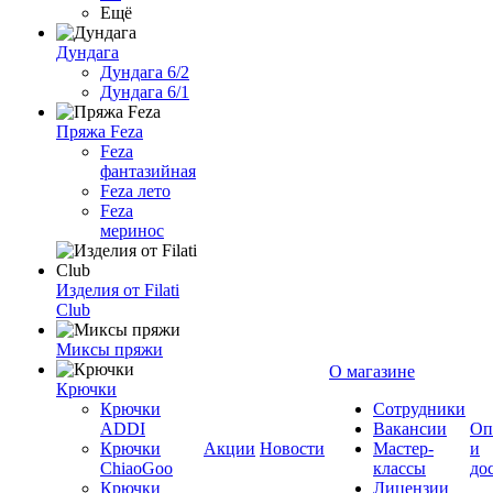
Ещё
Дундага
Дундага 6/2
Дундага 6/1
Пряжа Feza
Feza
фантазийная
Feza лето
Feza
меринос
Изделия от Filati
Club
Миксы пряжи
О магазине
Крючки
Крючки
Сотрудники
ADDI
Вакансии
Оп
Крючки
Акции
Новости
Мастер-
и
ChiaoGoo
классы
до
Крючки
Лицензии