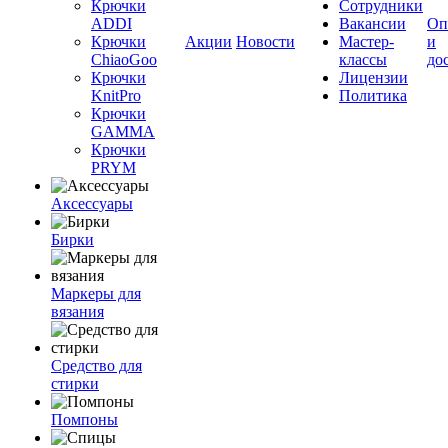
Крючки
Сотрудники
ADDI
Вакансии
Оп
Крючки
Акции
Новости
Мастер-
и
ChiaoGoo
классы
до
Крючки
Лицензии
KnitPro
Политика
Крючки
GAMMA
Крючки
PRYM
Аксессуары
Бирки
Маркеры для
вязания
Средство для
стирки
Помпоны