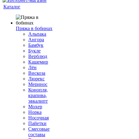
Каталог
Пряжа в бобинах
Альпака
Ангора
Бамбук
Букле
Верблюд
Кашемир
Лён
Вискоза
Люрекс
Меринос
Конопля,
крапива,
эвкалипт
Мохер
Норка
Носочная
Пайетки
Смесовые
составы