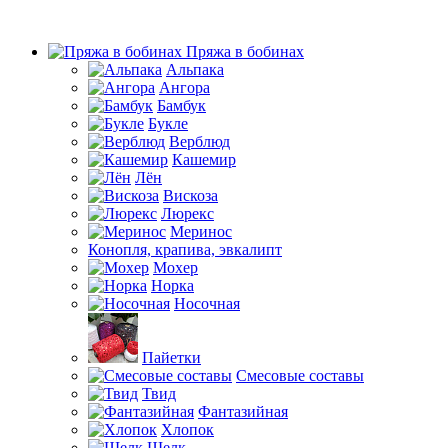
Пряжа в бобинах
Альпака
Ангора
Бамбук
Букле
Верблюд
Кашемир
Лён
Вискоза
Люрекс
Меринос
Конопля, крапива, эвкалипт
Мохер
Норка
Носочная
Пайетки
Смесовые составы
Твид
Фантазийная
Хлопок
Шелк