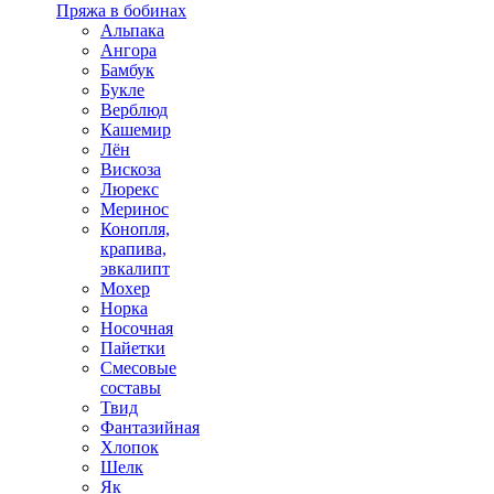
Пряжа в бобинах
Альпака
Ангора
Бамбук
Букле
Верблюд
Кашемир
Лён
Вискоза
Люрекс
Меринос
Конопля,
крапива,
эвкалипт
Мохер
Норка
Носочная
Пайетки
Смесовые
составы
Твид
Фантазийная
Хлопок
Шелк
Як