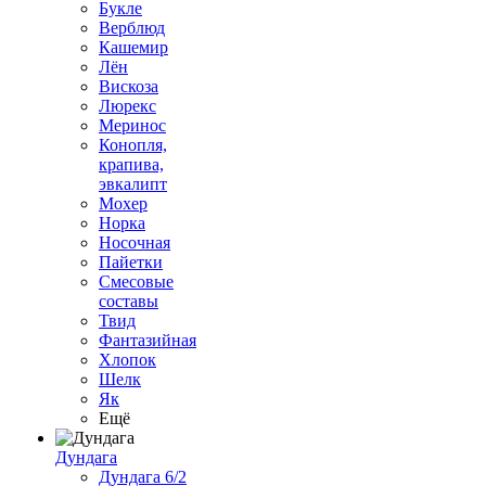
Букле
Верблюд
Кашемир
Лён
Вискоза
Люрекс
Меринос
Конопля,
крапива,
эвкалипт
Мохер
Норка
Носочная
Пайетки
Смесовые
составы
Твид
Фантазийная
Хлопок
Шелк
Як
Ещё
Дундага
Дундага 6/2