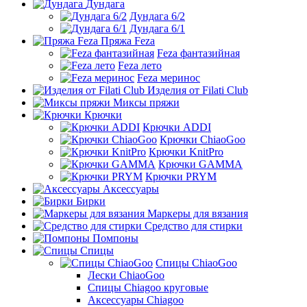
Дундага
Дундага 6/2
Дундага 6/1
Пряжа Feza
Feza фантазийная
Feza лето
Feza меринос
Изделия от Filati Club
Миксы пряжи
Крючки
Крючки ADDI
Крючки ChiaoGoo
Крючки KnitPro
Крючки GAMMA
Крючки PRYM
Аксессуары
Бирки
Маркеры для вязания
Средство для стирки
Помпоны
Спицы
Спицы ChiaoGoo
Лески ChiaoGoo
Cпицы Сhiagoo круговые
Аксессуары Chiagoo