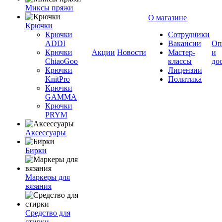
Миксы пряжи
О магазине
Крючки
Крючки
Сотрудники
ADDI
Вакансии
Оп
Крючки
Акции
Новости
Мастер-
и
ChiaoGoo
классы
до
Крючки
Лицензии
KnitPro
Политика
Крючки
GAMMA
Крючки
PRYM
Аксессуары
Бирки
Маркеры для
вязания
Средство для
стирки