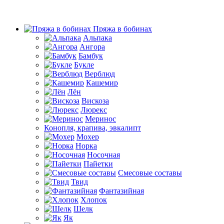
Пряжа в бобинах
Альпака
Ангора
Бамбук
Букле
Верблюд
Кашемир
Лён
Вискоза
Люрекс
Меринос
Конопля, крапива, эвкалипт
Мохер
Норка
Носочная
Пайетки
Смесовые составы
Твид
Фантазийная
Хлопок
Шелк
Як