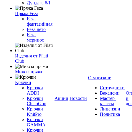
Дундага 6/1
Пряжа Feza
Feza
фантазийная
Feza лето
Feza
меринос
Изделия от Filati
Club
Миксы пряжи
О магазине
Крючки
Крючки
Сотрудники
ADDI
Вакансии
Оп
Крючки
Акции
Новости
Мастер-
и
ChiaoGoo
классы
до
Крючки
Лицензии
KnitPro
Политика
Крючки
GAMMA
Крючки