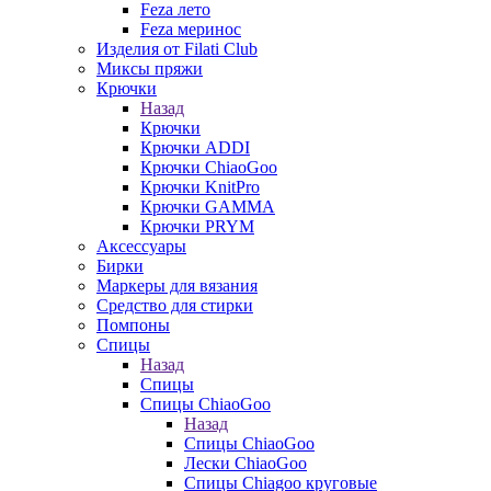
Feza лето
Feza меринос
Изделия от Filati Club
Миксы пряжи
Крючки
Назад
Крючки
Крючки ADDI
Крючки ChiaoGoo
Крючки KnitPro
Крючки GAMMA
Крючки PRYM
Аксессуары
Бирки
Маркеры для вязания
Средство для стирки
Помпоны
Спицы
Назад
Спицы
Спицы ChiaoGoo
Назад
Спицы ChiaoGoo
Лески ChiaoGoo
Cпицы Сhiagoo круговые