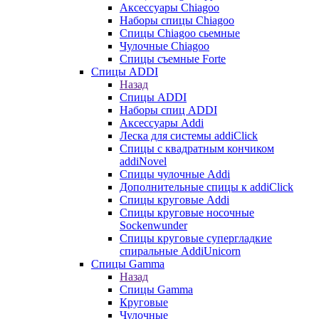
Аксессуары Chiagoo
Наборы спицы Chiagoo
Спицы Chiagoo сьемные
Чулочные Chiagoo
Спицы съемные Forte
Спицы ADDI
Назад
Спицы ADDI
Наборы спиц ADDI
Аксессуары Addi
Леска для системы addiClick
Спицы с квадратным кончиком
addiNovel
Спицы чулочные Addi
Дополнительные спицы к addiClick
Спицы круговые Addi
Спицы круговые носочные
Sockenwunder
Спицы круговые супергладкие
спиральные AddiUnicorn
Спицы Gamma
Назад
Спицы Gamma
Круговые
Чулочные