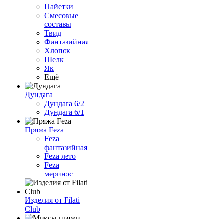
Пайетки
Смесовые
составы
Твид
Фантазийная
Хлопок
Шелк
Як
Ещё
Дундага
Дундага 6/2
Дундага 6/1
Пряжа Feza
Feza
фантазийная
Feza лето
Feza
меринос
Изделия от Filati
Club