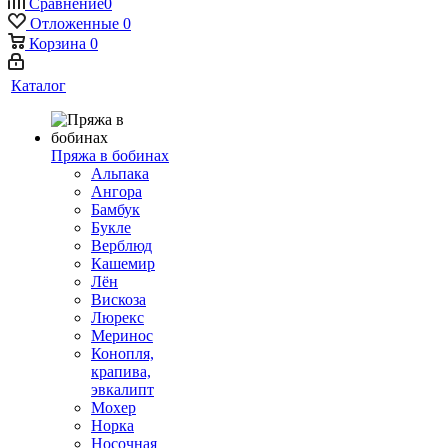
Сравнение
0
Отложенные
0
Корзина
0
Каталог
Пряжа в бобинах
Альпака
Ангора
Бамбук
Букле
Верблюд
Кашемир
Лён
Вискоза
Люрекс
Меринос
Конопля,
крапива,
эвкалипт
Мохер
Норка
Носочная