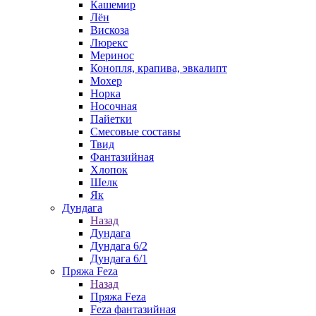
Кашемир
Лён
Вискоза
Люрекс
Меринос
Конопля, крапива, эвкалипт
Мохер
Норка
Носочная
Пайетки
Смесовые составы
Твид
Фантазийная
Хлопок
Шелк
Як
Дундага
Назад
Дундага
Дундага 6/2
Дундага 6/1
Пряжа Feza
Назад
Пряжа Feza
Feza фантазийная