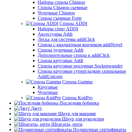
Наборы спицы Chiagoo
Спицы Chiagoo сьемные
Чулочные Chiagoo
Спицы съемные Forte
Спицы ADDI
Наборы спиц ADDI
Аксессуары Addi
Леска для системы addiClick
Спицы с квадратным кончиком addiNovel
Спицы чулочные Addi
Дополнительные спицы к addiClick
Спицы круговые Addi
Спицы круговые носочные Sockenwunder
Спицы круговые супергладкие спиральные
AddiUnicorn
Спицы Gamma
Круговые
Чулочные
Спицы KnitPro
Последняя бобинка
Джут
Шнур для макраме
Шнур для рукоделия
Шпагаты, нити
Подарочные сертификаты