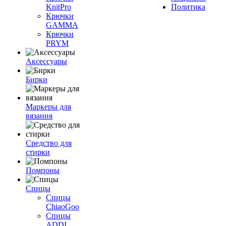
KnitPro
Политика
Крючки
GAMMA
Крючки
PRYM
Аксессуары
Бирки
Маркеры для
вязания
Средство для
стирки
Помпоны
Спицы
Спицы
ChiaoGoo
Спицы
ADDI