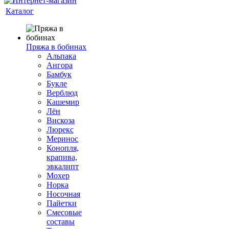
Каталог
Пряжа в бобинах
Альпака
Ангора
Бамбук
Букле
Верблюд
Кашемир
Лён
Вискоза
Люрекс
Меринос
Конопля,
крапива,
эвкалипт
Мохер
Норка
Носочная
Пайетки
Смесовые
составы