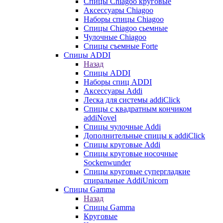
Cпицы Сhiagoo круговые
Аксессуары Chiagoo
Наборы спицы Chiagoo
Спицы Chiagoo сьемные
Чулочные Chiagoo
Спицы съемные Forte
Спицы ADDI
Назад
Спицы ADDI
Наборы спиц ADDI
Аксессуары Addi
Леска для системы addiClick
Спицы с квадратным кончиком
addiNovel
Спицы чулочные Addi
Дополнительные спицы к addiClick
Спицы круговые Addi
Спицы круговые носочные
Sockenwunder
Спицы круговые супергладкие
спиральные AddiUnicorn
Спицы Gamma
Назад
Спицы Gamma
Круговые