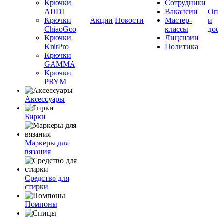
Крючки
Сотрудники
ADDI
Вакансии
Оп
Крючки
Акции
Новости
Мастер-
и
ChiaoGoo
классы
до
Крючки
Лицензии
KnitPro
Политика
Крючки
GAMMA
Крючки
PRYM
Аксессуары
Бирки
Маркеры для
вязания
Средство для
стирки
Помпоны