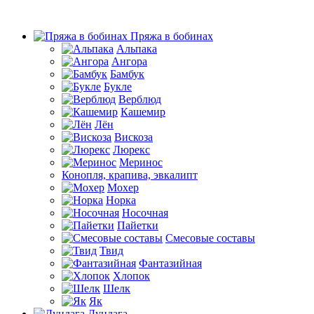
Пряжа в бобинах
Альпака
Ангора
Бамбук
Букле
Верблюд
Кашемир
Лён
Вискоза
Люрекс
Меринос
Конопля, крапива, эвкалипт
Мохер
Норка
Носочная
Пайетки
Смесовые составы
Твид
Фантазийная
Хлопок
Шелк
Як
Дундага