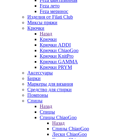
Feza фантазийная
Feza лето
Feza меринос
Изделия от Filati Club
Миксы пряжи
Крючки
Назад
Крючки
Крючки ADDI
Крючки ChiaoGoo
Крючки KnitPro
Крючки GAMMA
Крючки PRYM
Аксессуары
Бирки
Маркеры для вязания
Средство для стирки
Помпоны
Спицы
Назад
Спицы
Спицы ChiaoGoo
Назад
Спицы ChiaoGoo
Лески ChiaoGoo