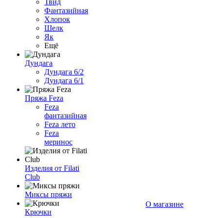
Твид
Фантазийная
Хлопок
Шелк
Як
Ещё
Дундага
Дундага 6/2
Дундага 6/1
Пряжа Feza
Feza
фантазийная
Feza лето
Feza
меринос
Изделия от Filati
Club
Миксы пряжи
О магазине
Крючки