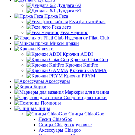
Дундага 6/2
Дундага 6/1
Пряжа Feza
Feza фантазийная
Feza лето
Feza меринос
Изделия от Filati Club
Миксы пряжи
Крючки
Крючки ADDI
Крючки ChiaoGoo
Крючки KnitPro
Крючки GAMMA
Крючки PRYM
Аксессуары
Бирки
Маркеры для вязания
Средство для стирки
Помпоны
Спицы
Спицы ChiaoGoo
Лески ChiaoGoo
Cпицы Сhiagoo круговые
Аксессуары Chiagoo