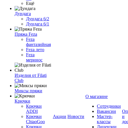
Ещё
Дундага
Дундага 6/2
Дундага 6/1
Пряжа Feza
Feza
фантазийная
Feza лето
Feza
меринос
Изделия от Filati
Club
Миксы пряжи
О магазине
Крючки
Крючки
Сотрудники
ADDI
Вакансии
Оп
Крючки
Акции
Новости
Мастер-
и
ChiaoGoo
классы
до
Крючки
Лицензии