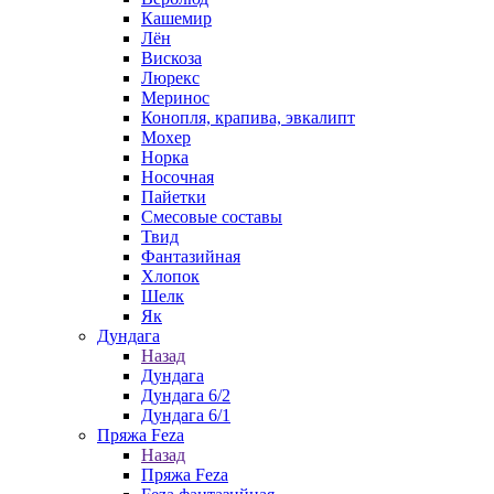
Кашемир
Лён
Вискоза
Люрекс
Меринос
Конопля, крапива, эвкалипт
Мохер
Норка
Носочная
Пайетки
Смесовые составы
Твид
Фантазийная
Хлопок
Шелк
Як
Дундага
Назад
Дундага
Дундага 6/2
Дундага 6/1
Пряжа Feza
Назад
Пряжа Feza