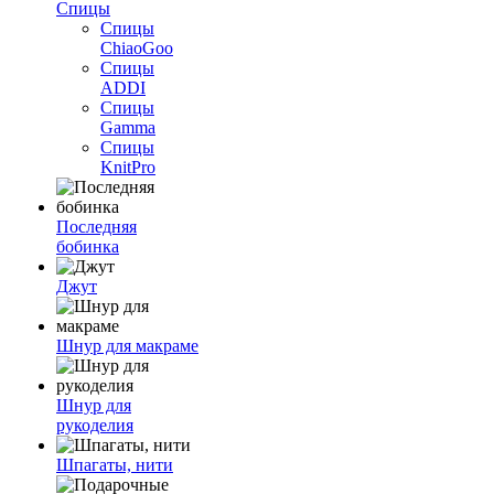
Спицы
Спицы
ChiaoGoo
Спицы
ADDI
Спицы
Gamma
Спицы
KnitPro
Последняя
бобинка
Джут
Шнур для макраме
Шнур для
рукоделия
Шпагаты, нити