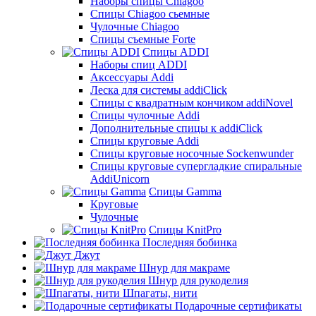
Наборы спицы Chiagoo
Спицы Chiagoo сьемные
Чулочные Chiagoo
Спицы съемные Forte
Спицы ADDI
Наборы спиц ADDI
Аксессуары Addi
Леска для системы addiClick
Спицы с квадратным кончиком addiNovel
Спицы чулочные Addi
Дополнительные спицы к addiClick
Спицы круговые Addi
Спицы круговые носочные Sockenwunder
Спицы круговые супергладкие спиральные
AddiUnicorn
Спицы Gamma
Круговые
Чулочные
Спицы KnitPro
Последняя бобинка
Джут
Шнур для макраме
Шнур для рукоделия
Шпагаты, нити
Подарочные сертификаты