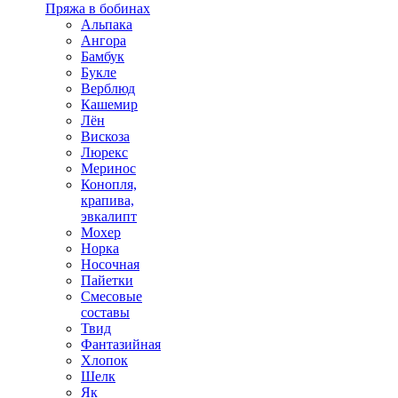
Пряжа в бобинах
Альпака
Ангора
Бамбук
Букле
Верблюд
Кашемир
Лён
Вискоза
Люрекс
Меринос
Конопля,
крапива,
эвкалипт
Мохер
Норка
Носочная
Пайетки
Смесовые
составы
Твид
Фантазийная
Хлопок
Шелк
Як