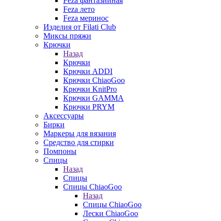
Feza фантазийная
Feza лето
Feza меринос
Изделия от Filati Club
Миксы пряжи
Крючки
Назад
Крючки
Крючки ADDI
Крючки ChiaoGoo
Крючки KnitPro
Крючки GAMMA
Крючки PRYM
Аксессуары
Бирки
Маркеры для вязания
Средство для стирки
Помпоны
Спицы
Назад
Спицы
Спицы ChiaoGoo
Назад
Спицы ChiaoGoo
Лески ChiaoGoo