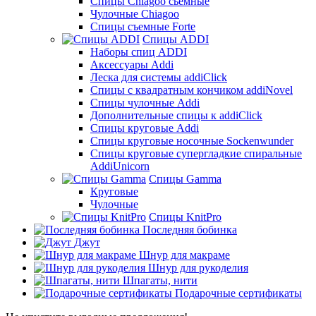
Спицы Chiagoo сьемные
Чулочные Chiagoo
Спицы съемные Forte
Спицы ADDI
Наборы спиц ADDI
Аксессуары Addi
Леска для системы addiClick
Спицы с квадратным кончиком addiNovel
Спицы чулочные Addi
Дополнительные спицы к addiClick
Спицы круговые Addi
Спицы круговые носочные Sockenwunder
Спицы круговые супергладкие спиральные
AddiUnicorn
Спицы Gamma
Круговые
Чулочные
Спицы KnitPro
Последняя бобинка
Джут
Шнур для макраме
Шнур для рукоделия
Шпагаты, нити
Подарочные сертификаты