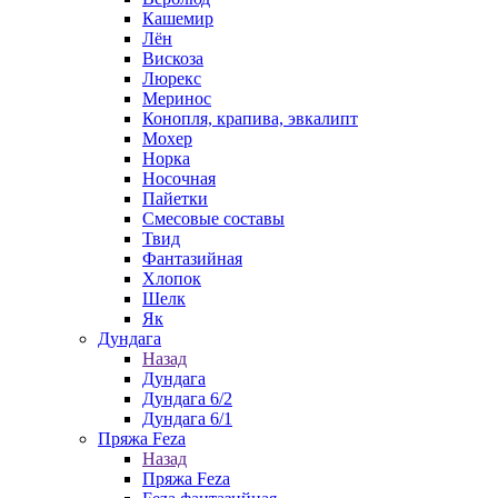
Кашемир
Лён
Вискоза
Люрекс
Меринос
Конопля, крапива, эвкалипт
Мохер
Норка
Носочная
Пайетки
Смесовые составы
Твид
Фантазийная
Хлопок
Шелк
Як
Дундага
Назад
Дундага
Дундага 6/2
Дундага 6/1
Пряжа Feza
Назад
Пряжа Feza