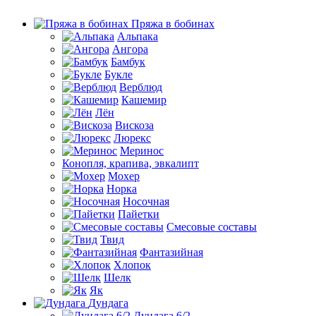
Пряжа в бобинах
Альпака
Ангора
Бамбук
Букле
Верблюд
Кашемир
Лён
Вискоза
Люрекс
Меринос
Конопля, крапива, эвкалипт
Мохер
Норка
Носочная
Пайетки
Смесовые составы
Твид
Фантазийная
Хлопок
Шелк
Як
Дундага
Дундага 6/2