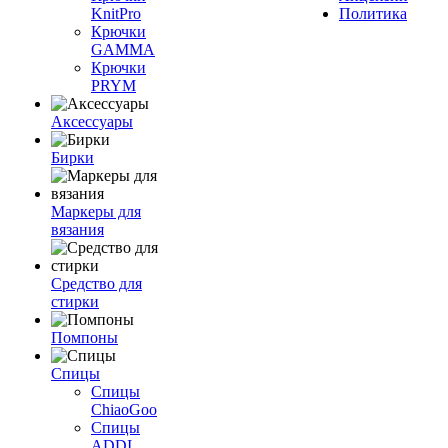
KnitPro
Политика
Крючки
GAMMA
Крючки
PRYM
Аксессуары
Бирки
Маркеры для
вязания
Средство для
стирки
Помпоны
Спицы
Спицы
ChiaoGoo
Спицы
ADDI