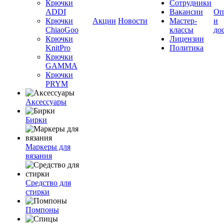
Крючки
Сотрудники
ADDI
Вакансии
Оп
Крючки
Акции
Новости
Мастер-
и
ChiaoGoo
классы
до
Крючки
Лицензии
KnitPro
Политика
Крючки
GAMMA
Крючки
PRYM
Аксессуары
Бирки
Маркеры для
вязания
Средство для
стирки
Помпоны