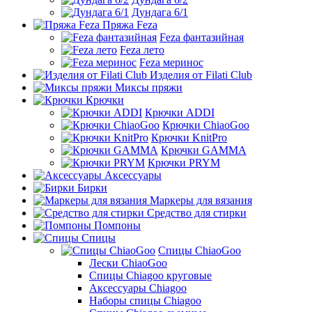
Дундага 6/1
Пряжа Feza
Feza фантазийная
Feza лето
Feza меринос
Изделия от Filati Club
Миксы пряжи
Крючки
Крючки ADDI
Крючки ChiaoGoo
Крючки KnitPro
Крючки GAMMA
Крючки PRYM
Аксессуары
Бирки
Маркеры для вязания
Средство для стирки
Помпоны
Спицы
Спицы ChiaoGoo
Лески ChiaoGoo
Cпицы Сhiagoo круговые
Аксессуары Chiagoo
Наборы спицы Chiagoo