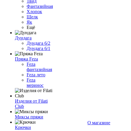
Твид
Фантазийная
Хлопок
Шелк
Як
Ещё
Дундага
Дундага 6/2
Дундага 6/1
Пряжа Feza
Feza
фантазийная
Feza лето
Feza
меринос
Изделия от Filati
Club
Миксы пряжи
О магазине
Крючки