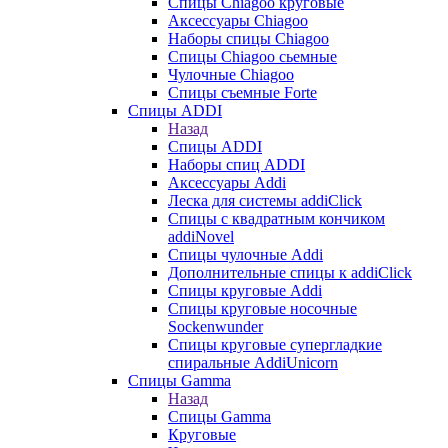
Cпицы Сhiagoo круговые
Аксессуары Chiagoo
Наборы спицы Chiagoo
Спицы Chiagoo сьемные
Чулочные Chiagoo
Спицы съемные Forte
Спицы ADDI
Назад
Спицы ADDI
Наборы спиц ADDI
Аксессуары Addi
Леска для системы addiClick
Спицы с квадратным кончиком
addiNovel
Спицы чулочные Addi
Дополнительные спицы к addiClick
Спицы круговые Addi
Спицы круговые носочные
Sockenwunder
Спицы круговые супергладкие
спиральные AddiUnicorn
Спицы Gamma
Назад
Спицы Gamma
Круговые