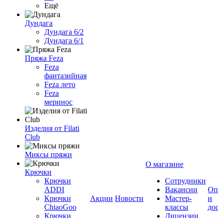
Ещё
Дундага
Дундага 6/2
Дундага 6/1
Пряжа Feza
Feza
фантазийная
Feza лето
Feza
меринос
Изделия от Filati
Club
Миксы пряжи
О магазине
Крючки
Крючки
Сотрудники
ADDI
Вакансии
Оп
Крючки
Акции
Новости
Мастер-
и
ChiaoGoo
классы
до
Крючки
Лицензии