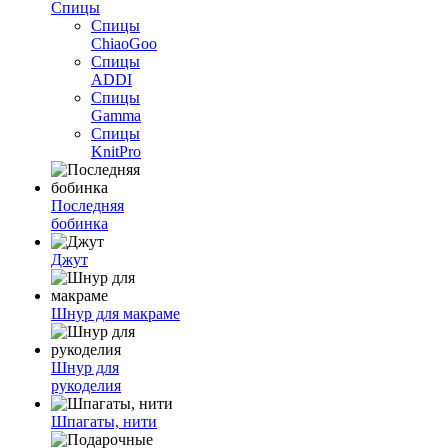
Спицы
Спицы
ChiaoGoo
Спицы
ADDI
Спицы
Gamma
Спицы
KnitPro
Последняя
бобинка
Джут
Шнур для макраме
Шнур для
рукоделия
Шпагаты, нити