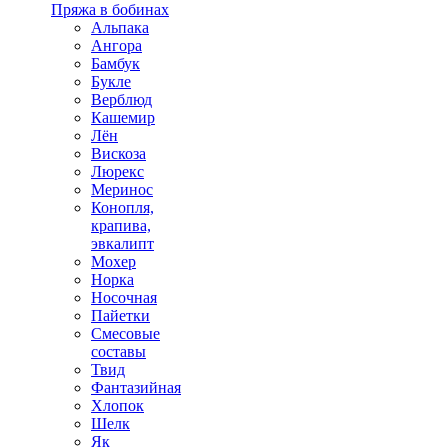
Пряжа в бобинах
Альпака
Ангора
Бамбук
Букле
Верблюд
Кашемир
Лён
Вискоза
Люрекс
Меринос
Конопля,
крапива,
эвкалипт
Мохер
Норка
Носочная
Пайетки
Смесовые
составы
Твид
Фантазийная
Хлопок
Шелк
Як