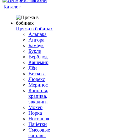
Каталог
Пряжа в бобинах
Альпака
Ангора
Бамбук
Букле
Верблюд
Кашемир
Лён
Вискоза
Люрекс
Меринос
Конопля,
крапива,
эвкалипт
Мохер
Норка
Носочная
Пайетки
Смесовые
составы